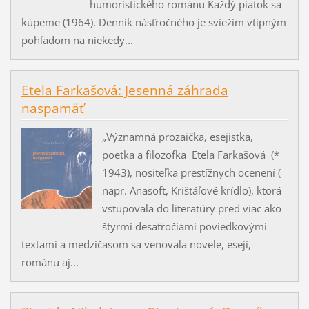
humoristického románu Každý piatok sa
kúpeme (1964). Denník násťročného je sviežim vtipným
pohľadom na niekedy...
Etela Farkašová: Jesenná záhrada
naspamäť
„Významná prozaička, esejistka,
poetka a filozofka Etela Farkašová (*
1943), nositeľka prestížnych ocenení (
napr. Anasoft, Krištáľové krídlo), ktorá
vstupovala do literatúry pred viac ako
štyrmi desaťročiami poviedkovými
textami a medzičasom sa venovala novele, eseji,
románu aj...