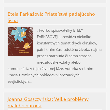
Etela Farkašová: Priateľstvá padajúceho
lístia
„Tvorbu spisovateľky ETELY
FARKAŠOVEJ sprevádza niekoľko
konštantných tematických okruhov,
patrí k nim čas ľudského života, najmä
proces starnutia či sama staroba,
medziľudské vzťahy alebo
komunikácia v tejto životnej fáze. Autorka sa k nim
vracia z rozličných pohľadov v prozaických,
esejistických...
Joanna Goszczyńska: Veľké problémy
malého národa