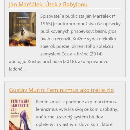
Ján Maršálek: Útek z Babylonu
Spisovateľ a publicista Ján Maršálek (*
1965) je autorom množstva časopisecky
publikovaných príspevkov: básní, glos,
úvah a recenzií. Knižne vydal niekoľko
zbierok poézie, okrem toho kolekciu
zamyslení Cesta k bráne (2014),
apológiu Kristus prichádza (2018), ako aj úvahovo
ladené...
Gustáv Murín: Feminizmus ako tretie zlo
Feminizmus si podobne ako marxizmus-
leninizmus vytvára svoj celkom osobitný,
vnútorne uzavretý systém bludov
opletených vlastným slovníkom, ktoré