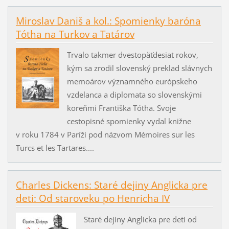
Miroslav Daniš a kol.: Spomienky baróna
Tótha na Turkov a Tatárov
Trvalo takmer dvestopäťdesiat rokov,
kým sa zrodil slovenský preklad slávnych
memoárov významného európskeho
vzdelanca a diplomata so slovenskými
koreňmi Františka Tótha. Svoje
cestopisné spomienky vydal knižne
v roku 1784 v Paríži pod názvom Mémoires sur les
Turcs et les Tartares....
Charles Dickens: Staré dejiny Anglicka pre
deti: Od staroveku po Henricha IV
Staré dejiny Anglicka pre deti od