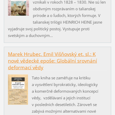
vznikali v rokoch 1828 – 1830. Nie sú len
obdivným rozprávaním o talianskej
prírode a o ľuďoch, ktorých formuje. V
talianskej trilógii HEINRICH HEINE jasne
vyjadruje svoj politický postoj. Vystupuje proti
svetským a duchovným...
Marek Hrubec, Emil Višňovský et. sl.: K
nové vědecké epoše: Globální srovnání
deformací vědy
Tato kniha se zaměřuje na kritiku
a vysvětlení byrokraticky, ideologicky
a komerčně deformovaných koncepcí
vědy, vzdělávaní a jejich institucí
v posledních desetiletích. Zároveň se
zabývá možnými alternativami nové