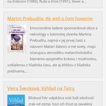
na žrebcovi (1980), Ruže a tŕnie (1991), Sever a...
Martin Prebudila: Ak vieš o čom hovorím
Emocionálne ladené spomienkové skice a
nekrológy v básnickej zbierke Martina
Prebudilu, najmä v jej prvej časti s
názvom Maliari básnici a iné svety, majú
očarujúcu atmosféru melancholického
básnenia opojeného krásou i múdrosťou,
vzdialenou z hľadiska času, ale aj bližšou z hľadiska
prežívania,...
Viera Švenková: Výhľad na Tatry
Blízkosť hôr odjakživa núti ľudí zdvihnúť
zrak od zeme, hoci ich život je zavalený