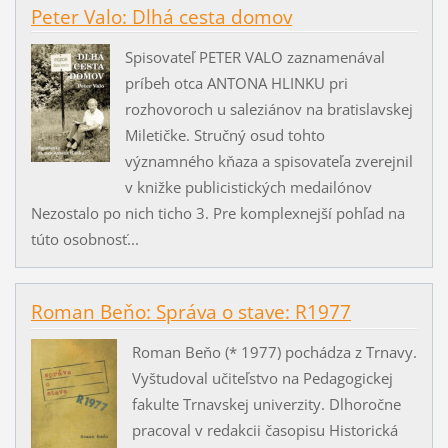
Peter Valo: Dlhá cesta domov
Spisovateľ PETER VALO zaznamenával
príbeh otca ANTONA HLINKU pri
rozhovoroch u saleziánov na bratislavskej
Miletičke. Stručný osud tohto
významného kňaza a spisovateľa zverejnil
v knižke publicistických medailónov
Nezostalo po nich ticho 3. Pre komplexnejší pohľad na
túto osobnosť...
Roman Beňo: Správa o stave: R1977
Roman Beňo (* 1977) pochádza z Trnavy.
Vyštudoval učiteľstvo na Pedagogickej
fakulte Trnavskej univerzity. Dlhoročne
pracoval v redakcii časopisu Historická