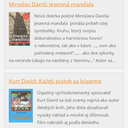
Miroslav Daniš: Jesenná mandala
Nová zbierka poézie Miroslava Daniša
Jesenná mandala prináša príbeh istej
symboliky. Kruhu, ktorý svojou
dokonalosťou a harmóniou hovorí
o nekonečne, tak ako v básni ...,, som ako
pohodený meteorit“, „... ako dve sýkorky
na verande čakajú na návštevy z Vesmíru...“ Autor sa...
Kurt David: Každý piatok sa kúpeme
Úspešný východonemecký spisovateľ
Kurt David sa stal známy najmä ako autor
detských kníh. Jeho diela dosahovali
vysoký náklad a mnohé aj sfilmovali.
Film nakrútili aj podľa detského