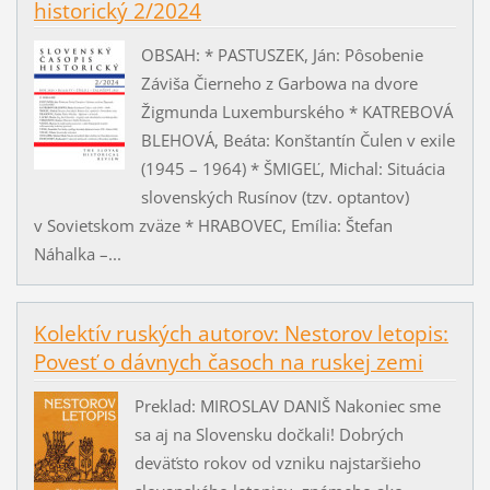
historický 2/2024
OBSAH: * PASTUSZEK, Ján: Pôsobenie
Záviša Čierneho z Garbowa na dvore
Žigmunda Luxemburského * KATREBOVÁ
BLEHOVÁ, Beáta: Konštantín Čulen v exile
(1945 – 1964) * ŠMIGEĽ, Michal: Situácia
slovenských Rusínov (tzv. optantov)
v Sovietskom zväze * HRABOVEC, Emília: Štefan
Náhalka –...
Kolektív ruských autorov: Nestorov letopis:
Povesť o dávnych časoch na ruskej zemi
Preklad: MIROSLAV DANIŠ Nakoniec sme
sa aj na Slovensku dočkali! Dobrých
deväťsto rokov od vzniku najstaršieho