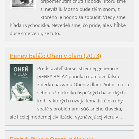
pripomenutím chuti slobody, ktorú sme
si nevážili. Možno bude zlým snom, z
ktorého je hodno sa zobudiť. Vtedy sme
hľadali východiská. Nevedeli sme, čo príde, ale v hĺbke
duše sme verili, že túto...
Ireney Baláž: Oheň v dlani (2023)
Predstaviteľ staršej strednej generácie
IRENEY BALÁŽ ponúka čitateľovi ďalšiu
zbierku nazvanú Oheň v dlani. Autor má za
sebou už niekoľko úspešných básnických
kníh, v ktorých rozvíja tematické okruhy
späté s problémami súčasného človeka,
ale i celej modernej civilizácie, vyznávajúcej vieru v...