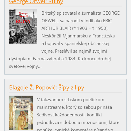
George Orwel: Ruiny
Britský spisovateľ a žurnalista GEORGE
ORWELL sa narodil v Indii ako ERIC
ARTHUR BLAIR (* 1903 – † 1950).
Neskôr žil Mjanmarsku a Francúzsku
a bojoval v španielskej občianskej
vojne. Preslávil sa najmä svojimi
dystopiami Farma zvierat a 1984. Ku koncu druhej
svetovej vojny...
Blagoje Ž. Popovič: Šípy z lipy
V takzvanom srbskom poetickom
mainstreame, ktorý so sebou prináša
šedivosť každodennosti, konflikt
jednotlivca s dobou a možnosťami, ktoré
ponúka, cynické komentáre písané vo