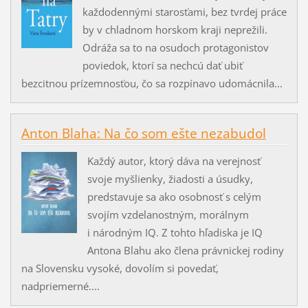
každodennými starosťami, bez tvrdej práce
by v chladnom horskom kraji neprežili.
Odráža sa to na osudoch protagonistov
poviedok, ktorí sa nechcú dať ubiť
bezcitnou prízemnosťou, čo sa rozpínavo udomácnila...
Anton Blaha: Na čo som ešte nezabudol
Každý autor, ktorý dáva na verejnosť
svoje myšlienky, žiadosti a úsudky,
predstavuje sa ako osobnosť s celým
svojím vzdelanostným, morálnym
i národným IQ. Z tohto hľadiska je IQ
Antona Blahu ako člena právnickej rodiny
na Slovensku vysoké, dovolím si povedať,
nadpriemerné....