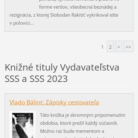
forme veršov, všeobecná beznádej a
rezignácia, z ktorej Slobodan Rakitič vykrikoval ešte
v polovici...
1
2
>
>>
Knižné tituly Vydavateľstva
SSS a SSS 2023
Vlado Bálint: Zápisky cestovateľa
Táto knižka je skromným pripomenutím
obdobia, ktoré prežil každý súčasník.
Možno raz bude mementom a