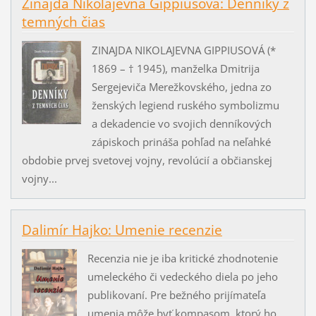
Zinajda Nikolajevna Gippiusová: Denníky z
temných čias
ZINAJDA NIKOLAJEVNA GIPPIUSOVÁ (*
1869 – † 1945), manželka Dmitrija
Sergejeviča Merežkovského, jedna zo
ženských legiend ruského symbolizmu
a dekadencie vo svojich denníkových
zápiskoch prináša pohľad na neľahké
obdobie prvej svetovej vojny, revolúcií a občianskej
vojny...
Dalimír Hajko: Umenie recenzie
Recenzia nie je iba kritické zhodnotenie
umeleckého či vedeckého diela po jeho
publikovaní. Pre bežného prijímateľa
umenia môže byť kompasom, ktorý ho