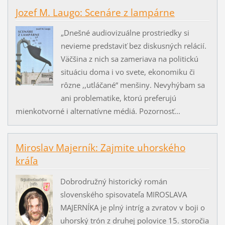
Jozef M. Laugo: Scenáre z lampárne
„Dnešné audiovizuálne prostriedky si
nevieme predstaviť bez diskusných relácií.
Väčšina z nich sa zameriava na politickú
situáciu doma i vo svete, ekonomiku či
rôzne ,,utláčané“ menšiny. Nevyhýbam sa
ani problematike, ktorú preferujú
mienkotvorné i alternatívne médiá. Pozornosť...
Miroslav Majerník: Zajmite uhorského
kráľa
Dobrodružný historický román
slovenského spisovateľa MIROSLAVA
MAJERNÍKA je plný intríg a zvratov v boji o
uhorský trón z druhej polovice 15. storočia