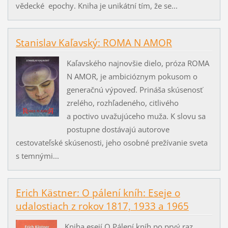
vědecké epochy. Kniha je unikátní tím, že se...
Stanislav Kaľavský: ROMA N AMOR
Kaľavského najnovšie dielo, próza ROMA
N AMOR, je ambicióznym pokusom o
generačnú výpoveď. Prináša skúsenosť
zrelého, rozhľadeného, citlivého
a poctivo uvažujúceho muža. K slovu sa
postupne dostávajú autorove
cestovateľské skúsenosti, jeho osobné prežívanie sveta
s temnými...
Erich Kästner: O pálení kníh: Eseje o
udalostiach z rokov 1817, 1933 a 1965
Kniha esejí O Pálení kníh po prvý raz