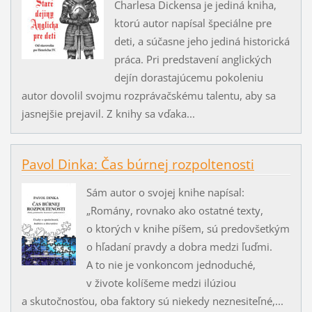
Charlesa Dickensa je jediná kniha,
ktorú autor napísal špeciálne pre
deti, a súčasne jeho jediná historická
práca. Pri predstavení anglických
dejín dorastajúcemu pokoleniu
autor dovolil svojmu rozprávačskému talentu, aby sa
jasnejšie prejavil. Z knihy sa vďaka...
Pavol Dinka: Čas búrnej rozpoltenosti
Sám autor o svojej knihe napísal:
„Romány, rovnako ako ostatné texty,
o ktorých v knihe píšem, sú predovšetkým
o hľadaní pravdy a dobra medzi ľuďmi.
A to nie je vonkoncom jednoduché,
v živote kolíšeme medzi ilúziou
a skutočnosťou, oba faktory sú niekedy neznesiteľné,...