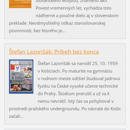
slovanského letopisu, známeho ako
Povesť vremenných let, vychádza toto
nádherné a poučné dielo aj v slovenskom
preklade. Neodmysliteľný odkaz staroslovanskej
písomnosti, bez ktorého je...
Štefan Lazorišák: Príbeh bez konca
Štefan Lazorišák sa narodil 25. 10. 1959
v Košiciach. Po maturite na gymnáziu
v rodnom meste odišiel študovať jadrovú
fyziku na České vysoké učenie technické
do Prahy. Štúdium prerušil a už sa k
nemu nevrátil. Istý čas sa pohyboval v
prostredí pražského undergroundu. Po návrate do Košíc
začali...