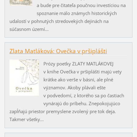
a bude pre čitateľa poučnou investíciou na
spoznanie málo známych historických
udalostí v pohnutých stredovekých dejinách na
súčasnom území...
Zlata Matláková: Ovečka v pršiplášti
Prózy poetky ZLATY MATLÁKOVEJ
v knihe Ovečka v pršiplášti majú vety
krátke ako verše v básni, ale plné
významov. Akoby plávali ešte
v podvedomí, z ktorého sa po častiach
vynárajú do príbehu. Znepokojujúco
zapĺňajú priestor premyslene zvolený pre tok deja.
Takmer všetky...