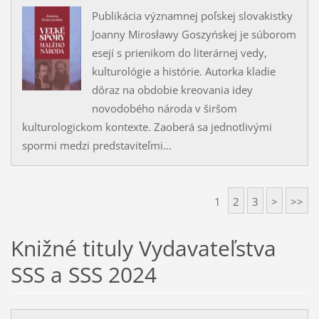
Publikácia významnej poľskej slovakistky
Joanny Mirosławy Goszyńskej je súborom
esejí s prienikom do literárnej vedy,
kulturológie a histórie. Autorka kladie
dôraz na obdobie kreovania idey
novodobého národa v širšom
kulturologickom kontexte. Zaoberá sa jednotlivými
spormi medzi predstaviteľmi...
1
2
3
>
>>
Knižné tituly Vydavateľstva
SSS a SSS 2024