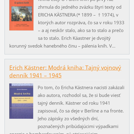
zhrnula do jedného zväzku štyri texty od
ERICHA KÄSTNERA (* 1899 – † 1974), v
ktorých autor rozpráva, čo sa v roku 1933
– a aj neskôr stalo, ako sa to stalo a prečo
sa to stalo. Erich Käastner je dvojitý
korunný svedok hanebného činu – pálenia kníh. V...
Erich Kästner: Modrá kniha: Tajný vojnový
denník 1941 – 1945
Po tom, čo Ericha Kästnera nacisti zakázali
ako autora, rozhodol sa, že si bude viesť
tajný denník. Kästner od roku 1941
zapisoval, čo sa deje v Berlíne a na fronte.
Jeho zápisky zo všedných dní,
poznačených pribúdajúcimi výpadkami