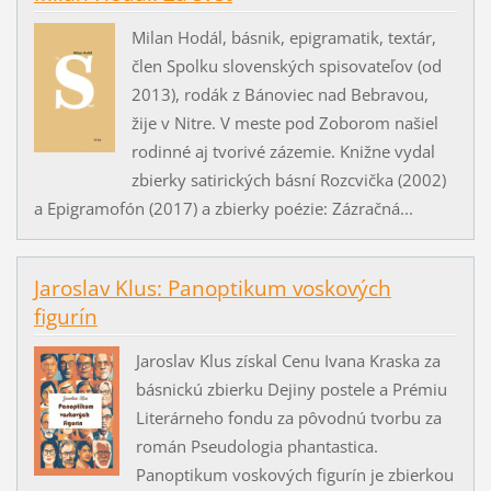
Milan Hodál, básnik, epigramatik, textár,
člen Spolku slovenských spisovateľov (od
2013), rodák z Bánoviec nad Bebravou,
žije v Nitre. V meste pod Zoborom našiel
rodinné aj tvorivé zázemie. Knižne vydal
zbierky satirických básní Rozcvička (2002)
a Epigramofón (2017) a zbierky poézie: Zázračná...
Jaroslav Klus: Panoptikum voskových
figurín
Jaroslav Klus získal Cenu Ivana Kraska za
básnickú zbierku Dejiny postele a Prémiu
Literárneho fondu za pôvodnú tvorbu za
román Pseudologia phantastica.
Panoptikum voskových figurín je zbierkou