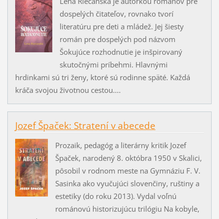
Lena Riečanská je autorkou románov pre
dospelých čitateľov, rovnako tvorí
literatúru pre deti a mládež. Jej šiesty
román pre dospelých pod názvom
Šokujúce rozhodnutie je inšpirovaný
skutočnými príbehmi. Hlavnými
hrdinkami sú tri ženy, ktoré sú rodinne späté. Každá
kráča svojou životnou cestou....
Jozef Špaček: Stratení v abecede
Prozaik, pedagóg a literárny kritik Jozef
Špaček, narodený 8. októbra 1950 v Skalici,
pôsobil v rodnom meste na Gymnáziu F. V.
Sasinka ako vyučujúci slovenčiny, ruštiny a
estetiky (do roku 2013). Vydal voľnú
románovú historizujúcu trilógiu Na kobyle,