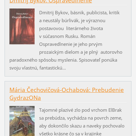
Dmitrij Bykov: Ospravedlnenie
Dmitrij Bykov, básnik, publicista, kritik
a neustály búrlivák, je výraznou
postavovou literárneho života
v súčasnom Rusku. Román
Ospravedlnenie je jeho prvým
prozaickým dielom a je plný autorovho
paradoxného spôsobu myslenia. Spisovateľ ponúka
svoju vlastnú, fantastickú...
Mária Čechovičová-Ochabová: Prebudenie
GydrazONa
Tajomné plazivé zlo pod vrchom ElBrak
sa prebúdza, vychádza na povrch zeme,
aby dokončilo skazu a naveky pochovalo
všetko krásne čo sa v krajinke