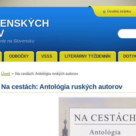
Úvodná stránka
VENSKÝCH
V
enie na Slovensku
ODBOČKY
VSSS
LITERÁRNY TÝŽDENNÍK
DOTY
Úvod
>
Na cestách: Antológia ruských autorov
Na cestách: Antológia ruských autorov