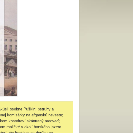
akúsil osobne Puškin; pstruhy a
nej komisárky na afganskú nevestu;
etskom kosodreví skántrený medveď;
kom maličké v okolí horského jazera
ktorí vás kedykolvek dorúbu na