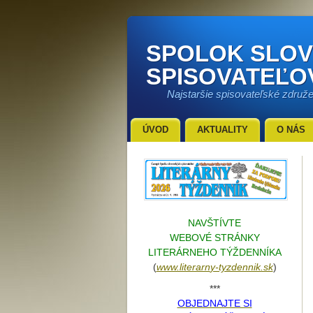
SPOLOK SLO
SPISOVATEĽO
Najstaršie spisovateľské združ
ÚVOD
AKTUALITY
O NÁS
NAVŠTÍVTE
WEBOVÉ STRÁNKY
LITERÁRNEHO TÝŽDENNÍKA
(
www.literarn
y-tyzdennik.sk
)
***
OBJEDNAJTE SI