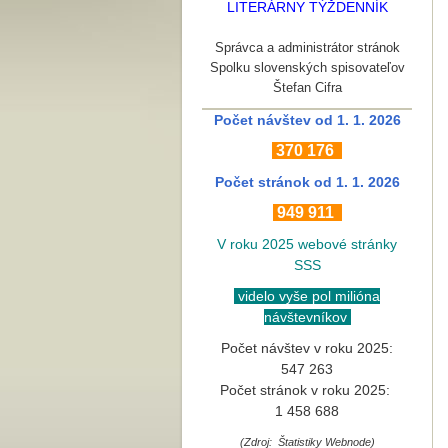
LITERÁRNY TÝŽDENNÍK
Správca a administrátor stránok
Spolku slovenských spisovateľov
Štefan Cifra
Počet návštev od 1. 1. 2026
370
176
Počet stránok
od 1. 1. 2026
949 911
V roku 2025 webové stránky
SSS
videlo vyše pol milióna
návštevníkov
Počet návštev v roku 2025:
547 263
Počet stránok v roku 2025:
1 458 688
(Zdroj: Štatistiky Webnode)