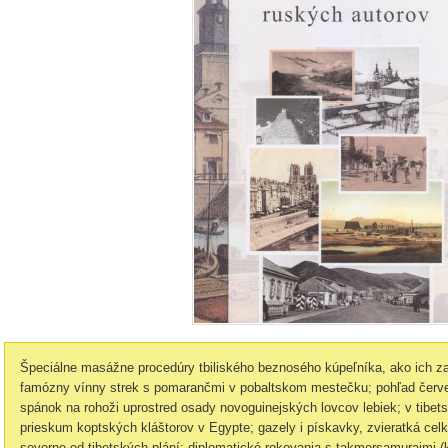
Špeciálne masážne procedúry tbiliského beznosého kúpeľní­ka, ako ich z
famózny vínny strek s pomarančmi v pobaltskom mestečku; pohľad červe
spánok na rohoži uprostred osady novoguinejských lovcov lebiek; v tib
prieskum koptských kláštorov v Egypte; gazely i pískavky, zvieratká cel
severne od tibetských plání; diplomatické rokovania s takmersamurajmi (