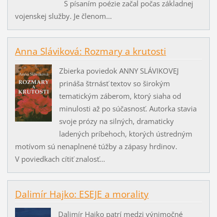
S písaním poézie začal počas základnej
vojenskej služby. Je členom...
Anna Sláviková: Rozmary a krutosti
Zbierka poviedok ANNY SLÁVIKOVEJ
prináša štrnásť textov so širokým
tematickým záberom, ktorý siaha od
minulosti až po súčasnosť. Autorka stavia
svoje prózy na silných, dramaticky
ladených príbehoch, ktorých ústredným
motívom sú nenaplnené túžby a zápasy hrdinov.
V poviedkach cítiť znalosť...
Dalimír Hajko: ESEJE a morality
Dalimír Hajko patrí medzi výnimočné