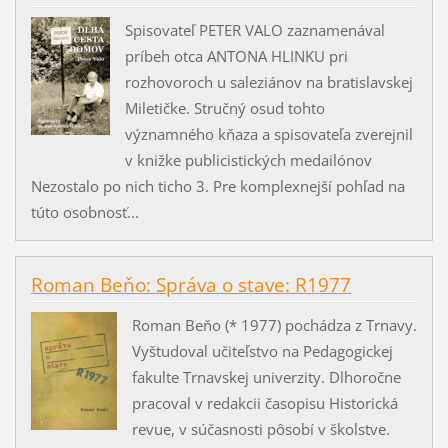
Spisovateľ PETER VALO zaznamenával
príbeh otca ANTONA HLINKU pri
rozhovoroch u saleziánov na bratislavskej
Miletičke. Stručný osud tohto
významného kňaza a spisovateľa zverejnil
v knižke publicistických medailónov
Nezostalo po nich ticho 3. Pre komplexnejší pohľad na
túto osobnosť...
Roman Beňo: Správa o stave: R1977
Roman Beňo (* 1977) pochádza z Trnavy.
Vyštudoval učiteľstvo na Pedagogickej
fakulte Trnavskej univerzity. Dlhoročne
pracoval v redakcii časopisu Historická
revue, v súčasnosti pôsobí v školstve.