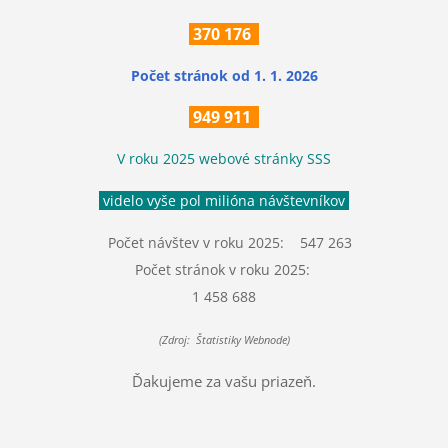
370
176
Počet stránok
od 1. 1. 2026
949 911
V roku 2025 webové stránky SSS
videlo vyše pol milióna návštevníkov
Počet návštev v roku 2025: 547 263
Počet stránok v roku 2025:
1 458 688
(Zdroj: Štatistiky Webnode)
Ďakujeme za vašu priazeň.