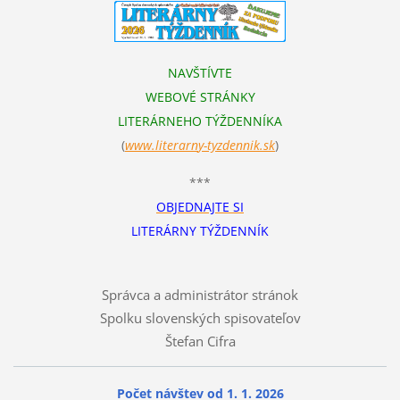
NAVŠTÍVTE
WEBOVÉ STRÁNKY
LITERÁRNEHO TÝŽDENNÍKA
(
www.literarn
y-tyzdennik.sk
)
***
OBJEDNAJTE SI
LITERÁRNY TÝŽDENNÍK
Správca a administrátor stránok
Spolku slovenských spisovateľov
Štefan Cifra
Počet návštev od 1. 1. 2026