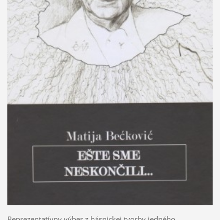
Reprezentatívny výber z básnickej tvorby jedného