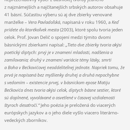
z najznámejších a najčítanejších srbských autorov obsahuje
41 básní. Súčasťou výberu sú aj dve zbierky venované
manželke –
Vera Pavladoľská
, napísaná v roku 1960, a
Keď
prídete do ktorékoľvek mesta
(2003), ktoré spolu tvoria jeden
celok. Prof. Jovan Delič o spojení medzi týmito dvomi
básnickými zbierkami napísal:
„Tieto dve zbierky tvoria akýsi
poetický diptych: prvý je v znamení mladosti, nadšenia a
zamilovania; druhý v znamení variácie témy lásky, smrti
a Boha v Bećkovićovej neoddeliteľnej jednote. Napriek tomu, že
prvá je napísaná bez myšlienky druhej a druhá nepochybne
s vedomím – existencie prvej, v básnickom epose Matiju
Bećkovića dnes tvoria akýsi celok, diptych básne sestier, ktoré
sú doplnené, vyvolávané a osvetlené v časovej vzdialenosti
štyroch desaťročí.“
Jeho poézia je preložená do viacerých
európskych jazykov a o jeho diele vyšlo viacero literárno-
vedeckých zborníkov.