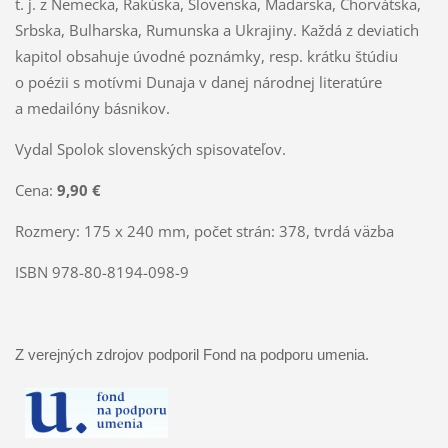
t. j. z Nemecka, Rakúska, Slovenska, Maďarska, Chorvátska,
Srbska, Bulharska, Rumunska a Ukrajiny. Každá z deviatich
kapitol obsahuje úvodné poznámky, resp. krátku štúdiu
o poézii s motívmi Dunaja v danej národnej literatúre
a medailóny básnikov.
Vydal Spolok slovenských spisovateľov.
Cena:
9,90 €
Rozmery: 175 x 240 mm, počet strán: 378, tvrdá väzba
ISBN 978-80-8194-098-9
Z verejných zdrojov podporil Fond na podporu umenia.