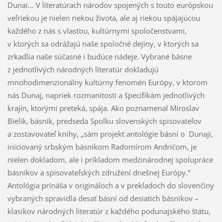
Dunai... V literatúrach národov spojených s touto európskou
veľriekou je nielen riekou života, ale aj riekou spájajúcou
každého z nás s vlasťou, kultúrnymi spoločenstvami,
v ktorých sa odrážajú naše spoločné dejiny, v ktorých sa
zrkadlia naše súčasné i budúce nádeje. Vybrané básne
z jednotlivých národných literatúr dokladujú
mnohodimenzionálny kultúrny fenomén Európy, v ktorom
nás Dunaj, napriek rozmanitosti a špecifikám jednotlivých
krajín, ktorými preteká, spája. Ako poznamenal Miroslav
Bielik, básnik, predseda Spolku slovenských spisovateľov
a zostavovateľ knihy, „sám projekt antológie básní o Dunaji,
iniciovaný srbským básnikom Radomírom Andrićom, je
nielen dokladom, ale i príkladom medzinárodnej spolupráce
básnikov a spisovateľských združení dnešnej Európy.“
Antológia prináša v origináloch a v prekladoch do slovenčiny
vybraných spravidla desať básní od desiatich básnikov –
klasikov národných literatúr z každého podunajského štátu,