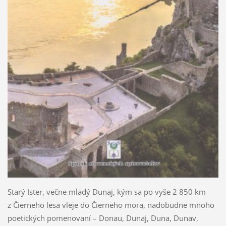
Starý Ister, večne mladý Dunaj, kým sa po vyše 2 850 km
z Čierneho lesa vleje do Čierneho mora, nadobudne mnoho
poetických pomenovaní – Donau, Dunaj, Duna, Dunav,