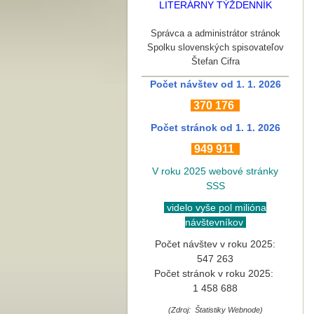
LITERÁRNY TÝŽDENNÍK
Správca a administrátor stránok
Spolku slovenských spisovateľov
Štefan Cifra
Počet návštev od 1. 1. 2026
370
176
Počet stránok
od 1. 1. 2026
949 911
V roku 2025 webové stránky
SSS
videlo vyše pol milióna
návštevníkov
Počet návštev v roku 2025:
547 263
Počet stránok v roku 2025:
1 458 688
(Zdroj: Štatistiky Webnode)