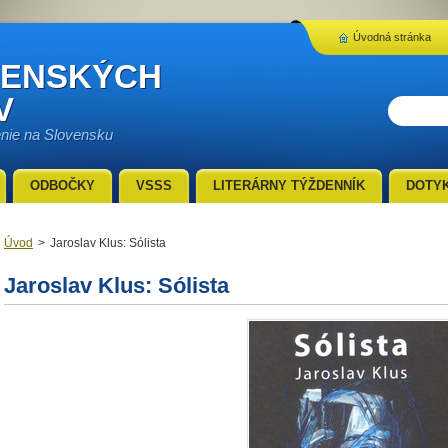
Úvodná stránka
VENSKÝCH
V
enie na Slovensku
ODBOČKY
VSSS
LITERÁRNY TÝŽDENNÍK
DOTY
Úvod
>
Jaroslav Klus: Sólista
Jaroslav Klus: Sólista