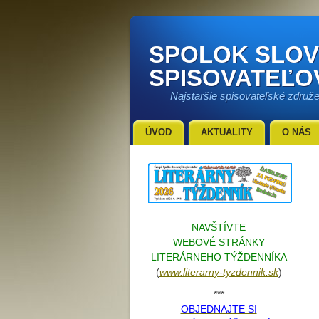
SPOLOK SLO
SPISOVATEĽO
Najstaršie spisovateľské združ
ÚVOD
AKTUALITY
O NÁS
NAVŠTÍVTE
WEBOVÉ STRÁNKY
LITERÁRNEHO TÝŽDENNÍKA
(
www.literarn
y-tyzdennik.sk
)
***
OBJEDNAJTE SI