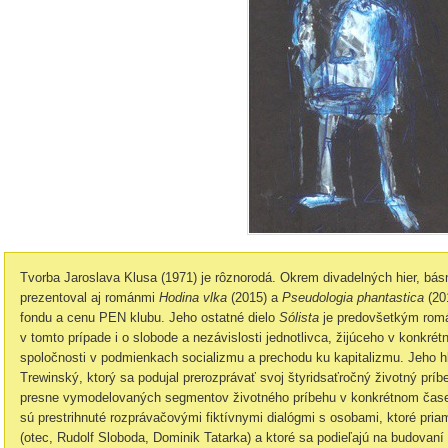
Tvorba Jaroslava Klusa (1971) je rôznorodá. Okrem divadelných hier, bás
prezentoval aj románmi
Hodina vlka
(2015) a
Pseudologia phantastica
(201
fondu a cenu PEN klubu. Jeho ostatné dielo
Sólista
je predovšetkým romá
v tomto prípade i o slobode a nezávislosti jednotlivca, žijúceho v konkré
spoločnosti v podmienkach socializmu a prechodu ku kapitalizmu. Jeho 
Trewinský, ktorý sa podujal prerozprávať svoj štyridsaťročný životný prí
presne vymodelovaných segmentov životného príbehu v konkrétnom čase 
sú prestrihnuté rozprávačovými fiktívnymi dialógmi s osobami, ktoré priam
(otec, Rudolf Sloboda, Dominik Tatarka) a ktoré sa podieľajú na budovaní 