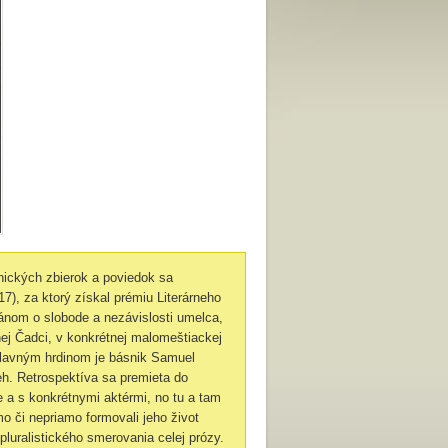
nických zbierok a poviedok sa
7), za ktorý získal prémiu Literárneho
nom o slobode a nezávislosti umelca,
tnej Čadci, v konkrétnej malomeštiackej
hlavným hrdinom je básnik Samuel
beh. Retrospektíva sa premieta do
a s konkrétnymi aktérmi, no tu a tam
o či nepriamo formovali jeho život
pluralistického smerovania celej prózy.