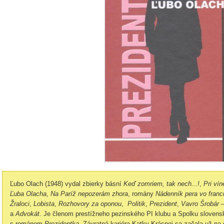
Ľubo Olach (1948) vydal zbierky básní
Keď zomriem, tak nech...!
,
Pri ví
Ľuba Olacha
,
Na Paríž nepozerám zhora
, romány
Nádenník pera vo fran
Žraloci
,
Lobista
,
Rozhovory za oponou
,
Politik
,
Prezident
,
Vavro Šrobár 
a
Advokát
. Je členom prestížneho pezinského PI klubu a Spolku slovens
s románom
Prezidentka.
Závratná kariéra Katky Krásnej sa začala už na