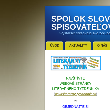
SPOLOK SLO
SPISOVATEĽO
Najstaršie spisovateľské združ
ÚVOD
AKTUALITY
O NÁS
NAVŠTÍVTE
WEBOVÉ STRÁNKY
LITERÁRNEHO TÝŽDENNÍKA
(
www.literarn
y-tyzdennik.sk
)
***
OBJEDNAJTE SI