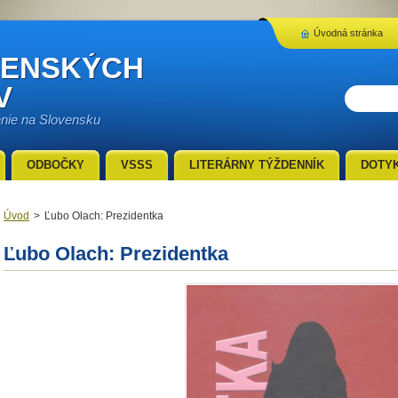
Úvodná stránka
VENSKÝCH
V
enie na Slovensku
ODBOČKY
VSSS
LITERÁRNY TÝŽDENNÍK
DOTY
Úvod
>
Ľubo Olach: Prezidentka
Ľubo Olach: Prezidentka