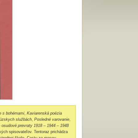
ne s bohémami
,
Kaviarenská poézia
cúzskych službách
,
Posledné varovanie
,
– osudové prevraty 1918 – 1944 – 1948
kých spisovateľov. Tentoraz prichádza
 strednej škole. Cestu za mocou