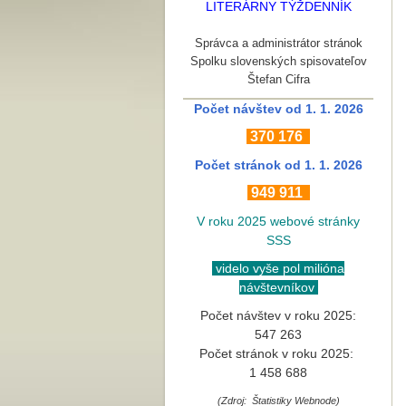
LITERÁRNY TÝŽDENNÍK
Správca a administrátor stránok
Spolku slovenských spisovateľov
Štefan Cifra
Počet návštev od 1. 1. 2026
370
176
Počet stránok
od 1. 1. 2026
949 911
V roku 2025 webové stránky
SSS
videlo vyše pol milióna
návštevníkov
Počet návštev v roku 2025:
547 263
Počet stránok v roku 2025:
1 458 688
(Zdroj: Štatistiky Webnode)