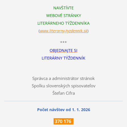
NAVŠTÍVTE
WEBOVÉ STRÁNKY
LITERÁRNEHO TÝŽDENNÍKA
(
www.literarn
y-tyzdennik.sk
)
***
OBJEDNAJTE SI
LITERÁRNY TÝŽDENNÍK
Správca a administrátor stránok
Spolku slovenských spisovateľov
Štefan Cifra
Počet návštev od 1. 1. 2026
370
176