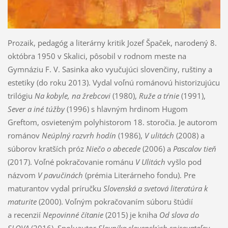
Prozaik, pedagóg a literárny kritik Jozef Špaček, narodený 8.
októbra 1950 v Skalici, pôsobil v rodnom meste na
Gymnáziu F. V. Sasinka ako vyučujúci slovenčiny, ruštiny a
estetiky (do roku 2013). Vydal voľnú románovú historizujúcu
trilógiu
Na kobyle, na žrebcovi
(1980),
Ruže a tŕnie
(1991),
Sever a iné túžby
(1996) s hlavným hrdinom Hugom
Greftom, osvieteným polyhistorom 18. storočia. Je autorom
románov
Neúplný rozvrh hodín
(1986),
V ulitách
(2008) a
súborov kratších próz
Niečo o abecede
(2006) a
Pascalov tieň
(2017). Voľné pokračovanie románu
V Ulitách
vyšlo pod
názvom
V pavučinách
(prémia Literárneho fondu). Pre
maturantov vydal príručku
Slovenská a svetová literatúra k
maturite
(2000). Voľným pokračovaním súboru štúdií
a recenzií
Nepovinné čítanie
(2015) je kniha
Od slova do