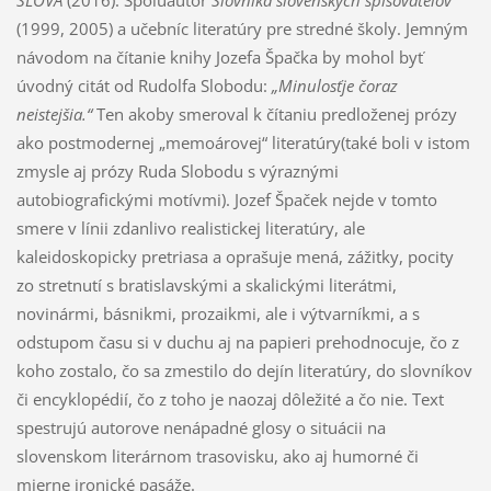
SLOVA
(2016). Spoluautor
Slovníka slovenských spisovateľov
(1999, 2005) a učebníc literatúry pre stredné školy. Jemným
návodom na čítanie knihy Jozefa Špačka by mohol byť
úvodný citát od Rudolfa Slobodu:
„Minulosťje čoraz
neistejšia.“
Ten akoby smeroval k čítaniu predloženej prózy
ako postmodernej „memoárovej“ literatúry(také boli v istom
zmysle aj prózy Ruda Slobodu s výraznými
autobiografickými motívmi). Jozef Špaček nejde v tomto
smere v línii zdanlivo realistickej literatúry, ale
kaleidoskopicky pretriasa a oprašuje mená, zážitky, pocity
zo stretnutí s bratislavskými a skalickými literátmi,
novinármi, básnikmi, prozaikmi, ale i výtvarníkmi, a s
odstupom času si v duchu aj na papieri prehodnocuje, čo z
koho zostalo, čo sa zmestilo do dejín literatúry, do slovníkov
či encyklopédií, čo z toho je naozaj dôležité a čo nie. Text
spestrujú autorove nenápadné glosy o situácii na
slovenskom literárnom trasovisku, ako aj humorné či
mierne ironické pasáže.