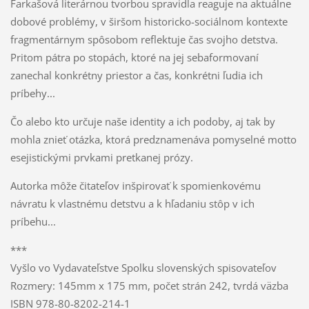
Farkašová literárnou tvorbou spravidla reaguje na aktuálne
dobové problémy, v širšom historicko-sociálnom kontexte
fragmentárnym spôsobom reflektuje čas svojho detstva.
Pritom pátra po stopách, ktoré na jej sebaformovaní
zanechal konkrétny priestor a čas, konkrétni ľudia ich
príbehy...
Čo alebo kto určuje naše identity a ich podoby, aj tak by
mohla znieť otázka, ktorá predznamenáva pomyselné motto
esejistickými prvkami pretkanej prózy.
Autorka môže čitateľov inšpirovať k spomienkovému
návratu k vlastnému detstvu a k hľadaniu stôp v ich
príbehu...
***
Vyšlo vo Vydavateľstve Spolku slovenských spisovateľov
Rozmery: 145mm x 175 mm, počet strán 242, tvrdá väzba
ISBN 978-80-8202-214-1