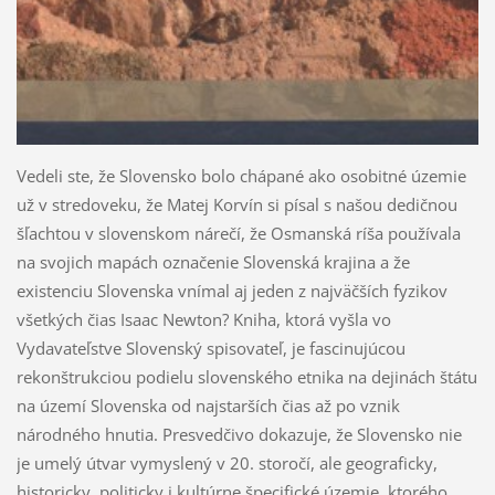
Vedeli ste, že Slovensko bolo chápané ako osobitné územie
už v stredo­veku, že Matej Korvín si písal s našou dedičnou
šľachtou v slovenskom nárečí, že Osmanská ríša používala
na svojich mapách označenie Sloven­ská krajina a že
existenciu Slovenska vnímal aj jeden z najväčších fyzikov
všetkých čias Isaac Newton? Kniha, ktorá vyšla vo
Vydavateľstve Slovenský spisovateľ, je fascinujúcou
rekonštrukciou podielu slovenského etnika na dejinách štátu
na území Slovenska od najstarších čias až po vznik
národného hnutia. Presvedčivo dokazuje, že Slovensko nie
je umelý útvar vymyslený v 20. storočí, ale geograficky,
historicky, politicky i kultúrne špecifické územie, ktorého