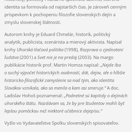
identita sa formovala od najstarších čias. Je zároveň cenným
príspevkom k pochopeniu filozofie slovenských dejín a
zmyslu slovenskej štátnosti.
Autorom knihy je Eduard Chmelár, historik, politický
analytik, publicista, scenárista a mierový aktivista. Napísal
knihy
Uhorská tlačová politika
(1998),
Rozprava o zjednotení
ľudstva
(2001) a
Svet nie je na predaj
(2003). Na margo
publikácie historik prof. Martin Homza napísal:
„Nejde iba
o suchý výpočet historických osobností, dát, dejov, ale o hlbšie
historicko-filozofické zamyslenie sa nad tým, ako identita
Slovákov vznikala, ako sa menila a kam asi smeruje.“
A doc.
Ladislav Hohoš poznamenal:
„Podnetné sú kapitoly o dejinách
uhorského štátu. Nazdávam sa, že by pre študentov mohli byť
lepšou pomôckou než niektoré učebnice dejepisu.“
Vyšlo vo Vydavateľstve Spolku slovenských spisovateľov.