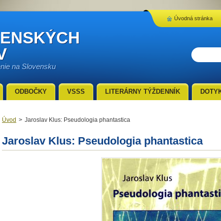
Úvodná stránka
VENSKÝCH
V
enie na Slovensku
ODBOČKY
VSSS
LITERÁRNY TÝŽDENNÍK
DOTY
Úvod
>
Jaroslav Klus: Pseudologia phantastica
Jaroslav Klus: Pseudologia phantastica