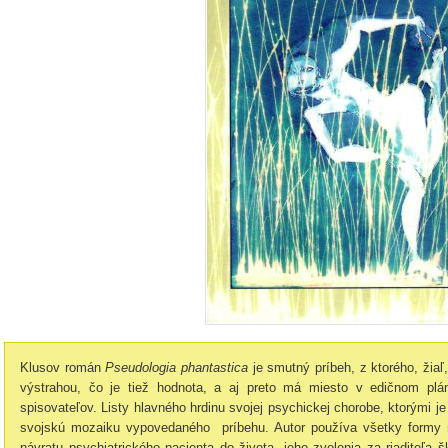
Klusov román
Pseudologia phantastica
je smutný príbeh, z ktorého, žiaľ
výstrahou, čo je tiež hodnota, a aj preto má miesto v edičnom plá
spisovateľov. Listy hlavného hrdinu svojej psychickej chorobe, ktorými j
svojskú mozaiku vypovedaného príbehu. Autor používa všetky formy na
návratu psychiatrického pacienta do života, jeho zvolenia za riaditeľa