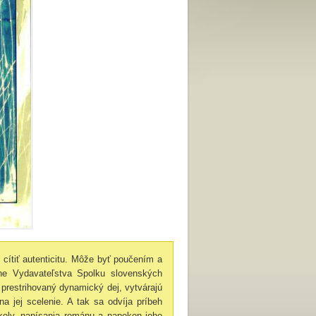
, cítiť autenticitu. Môže byť poučením a
ne Vydavateľstva Spolku slovenských
e prestrihovaný dynamický dej, vytvárajú
 jej scelenie. A tak sa odvíja príbeh
 školy, napísania románu a napokon jeho