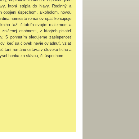
ávy, ktorá stúpla do hlavy. Rodinný a
kom opojení úspechom, alkoholom, novou
 hrdina namiesto románov opäť koncipuje
niha ťaží čitateľa svojím realizmom a
 zničenej osobnosti, v ktorých pisateľ
tav. S pohnutím sledujeme zaslepenosť
v, keď sa človek nevie ovládnuť, vziať
ečítaní románu ostáva v človeku ticho a
mysel honba za slávou, či úspechom.