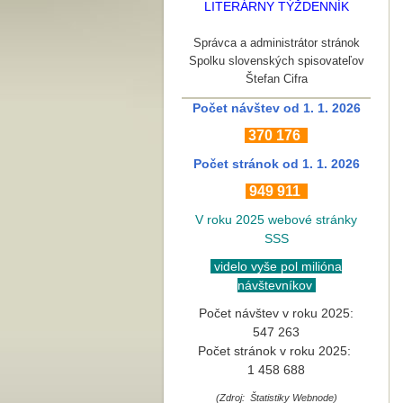
LITERÁRNY TÝŽDENNÍK
Správca a administrátor stránok
Spolku slovenských spisovateľov
Štefan Cifra
Počet návštev od 1. 1. 2026
370
176
Počet stránok
od 1. 1. 2026
949 911
V roku 2025 webové stránky
SSS
videlo vyše pol milióna
návštevníkov
Počet návštev v roku 2025:
547 263
Počet stránok v roku 2025:
1 458 688
(Zdroj: Štatistiky Webnode)