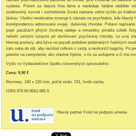
vydania. Potom sa dejová línia láme a nasleduje fatálne obdobie sl
osobnostný rozvrat i roztrieštenie života nastane veľmi rýchlo po krát
láskou. Všetko neodvratne smeruje k návratu na psychiatriu, kde hlavný
korešpondenciu adresovanú svojej duševnej chorobe. Pútavo napísaná k
popri pasážach plných životnej nádeje a romantiky prináša zúfalé listy
nešetrí ostrými výrazmi pri obviňovaní psychickej choroby za svoj s
hlavnej postavy, aká býva na pozadí podobne polámaných ľudských osudo
sám seba do rúk, aby nezišiel celkom z cesty a neskončil tragicky. Po pr
priestor na zamyslenie, ako vlastne žijeme, o čo sa usilujeme a či má z
Vyšlo vo Vydavateľstve Spolku slovenských spisovateľov.
Cena: 9,90 €
Rozmery: 140 x 220 mm, počet strán: 231, tvrdá väzba
ISBN 978-80-8061-985-5
Hlavný partner Fond na podporu umenia