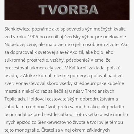
Sienkiewicza poznáme ako spisovateľa výnimočných kvalít,
veď v roku 1905 ho ocenil aj švédsky výbor pre udeľovanie
Nobelovej ceny, ale málo vieme o jeho osobnom živote. Ako
sa dopracoval k svetovej sláve? Ako žil, aké bolo jeho
súkromné prostredie, vzťahy, pôsobenie? Vieme, že
precestoval takmer celý svet. V Kalifornii zakladal poľskú
osadu, v Afrike skúmal miestne pomery a poľoval na divú
zver. Ponavštevoval skoro všetky stredoeurópske kúpeľné
mestá a niekoľko ráz sa liečil aj u nás v Trenčianskych
Tepliciach. Holdoval cestovateľským dobrodružstvám a
zabúdal na rodinný život, preto sa mu ho ako-tak podarilo
usporiadať až pred šesťdesiatkou. Toto všetko a ešte mnoho
iných epizód zo Sienkiewiczovho života a tvorby je témou
tejto monografie. Čitateľ sa v nej okrem základných