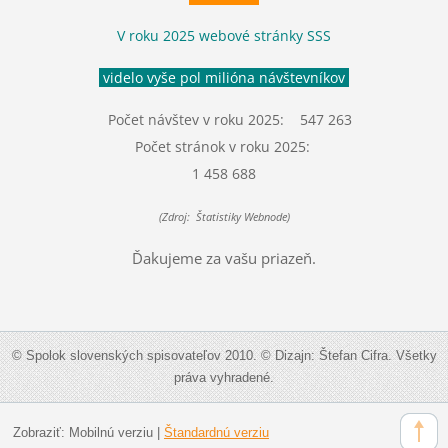
V roku 2025 webové stránky SSS
videlo vyše pol milióna návštevníkov
Počet návštev v roku 2025: 547 263
Počet stránok v roku 2025:
1 458 688
(Zdroj: Štatistiky Webnode)
Ďakujeme za vašu priazeň.
© Spolok slovenských spisovateľov 2010. © Dizajn: Štefan Cifra. Všetky
práva vyhradené.
Zobraziť:
Mobilnú verziu
|
Štandardnú verziu