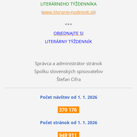
LITERÁRNEHO TÝŽDENNÍKA
(
www.literarn
y-tyzdennik.sk
)
***
OBJEDNAJTE SI
LITERÁRNY TÝŽDENNÍK
Správca a administrátor stránok
Spolku slovenských spisovateľov
Štefan Cifra
Počet návštev od 1. 1. 2026
370
176
Počet stránok
od 1. 1. 2026
949 911