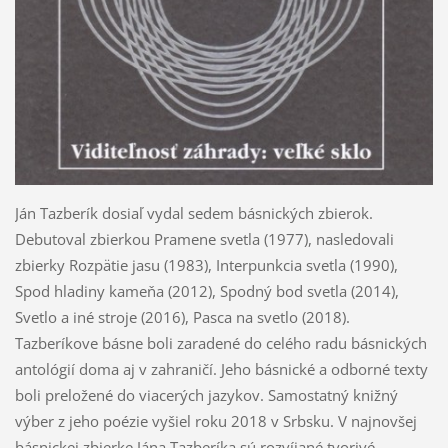
Ján Tazberík dosiaľ vydal sedem básnických zbierok.
Debutoval zbierkou Pramene svetla (1977), nasledovali
zbierky Rozpätie jasu (1983), Interpunkcia svetla (1990),
Spod hladiny kameňa (2012), Spodný bod svetla (2014),
Svetlo a iné stroje (2016), Pasca na svetlo (2018).
Tazberíkove básne boli zaradené do celého radu básnických
antológií doma aj v zahraničí. Jeho básnické a odborné texty
boli preložené do viacerých jazykov. Samostatný knižný
výber z jeho poézie vyšiel roku 2018 v Srbsku. V najnovšej
básnickej zbierke Jána Tazberíka sú rozvíjané tvorivé