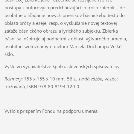
postupy z autorových predchádzajúcich troch zbierok - ide
osobitne o hľadanie nových prienikov básnického textu do
oblastí prózy a eseje, resp. o vyskúšanie novej textovej
záťaže básnického obrazu a lyrického subjektu. Zbierka
básní sa inšpiruje aj podnetmi z oblasti výtvarného umenia,
osobitne svetoznámym dielom Marcela Duchampa Veľké
sklo.
Vyšlo vo vydavateľstve Spolku slovenských spisovateľov.
Rozmery:
155 x 155 x 10 mm
,
56
s., tvrdá väzba,
väzba:
.rožovaná, ISBN 978-80-8194-129-0
Vyšlo s prispením Fondu na podporu umenia.