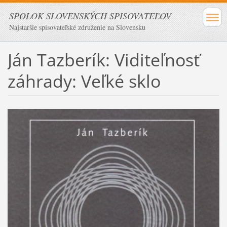
SPOLOK SLOVENSKÝCH SPISOVATEĽOV
Najstaršie spisovateľské združenie na Slovensku
Ján Tazberík: Viditeľnosť
záhrady: Veľké sklo