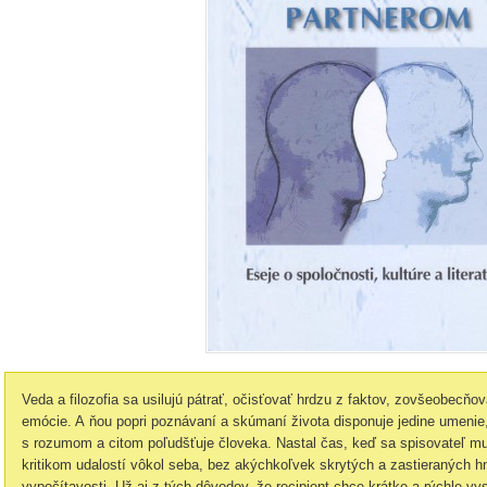
Veda a filozofia sa usilujú pátrať, očisťovať hrdzu z faktov, zovšeobecňov
emócie. A ňou popri poznávaní a skúmaní života disponuje jedine umenie,
s rozumom a citom poľudšťuje človeka. Nastal čas, keď sa spisovateľ 
kritikom udalostí vôkol seba, bez akýchkoľvek skrytých a zastieraných h
vypočítavosti. Už aj z tých dôvodov, že recipient chce krátke a rýchle vys