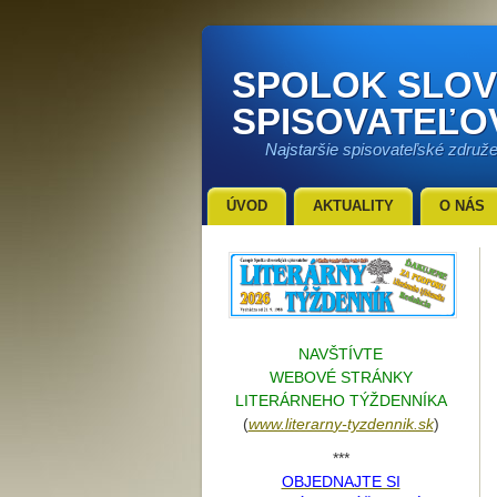
SPOLOK SLO
SPISOVATEĽO
Najstaršie spisovateľské združ
ÚVOD
AKTUALITY
O NÁS
NAVŠTÍVTE
WEBOVÉ STRÁNKY
LITERÁRNEHO TÝŽDENNÍKA
(
www.literarn
y-tyzdennik.sk
)
***
OBJEDNAJTE SI