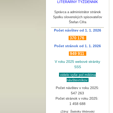
LITERÁRNY TÝŽDENNÍK
Správca a administrátor stránok
Spolku slovenských spisovateľov
Štefan Cifra
Počet návštev od 1. 1. 2026
370
176
Počet stránok
od 1. 1. 2026
949 911
V roku 2025 webové stránky
SSS
videlo vyše pol milióna
návštevníkov
Počet návštev v roku 2025:
547 263
Počet stránok v roku 2025:
1 458 688
(Zdroj: Štatistiky Webnode)