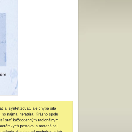
ať a syntetizovať, ale chýba sila
 no najmä literatúra. Krásno spolu
musí stať každodenným racionálnym
motárskych postojov a materiálnej
vetlenie. A nielen od novinárov a ich