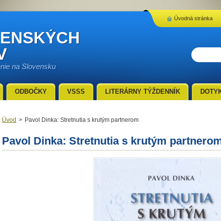
Úvodná stránka
VENSKÝCH
V
enie na Slovensku
ODBOČKY
VSSS
LITERÁRNY TÝŽDENNÍK
DOTY
Úvod
>
Pavol Dinka: Stretnutia s krutým partnerom
Pavol Dinka: Stretnutia s krutým partnero