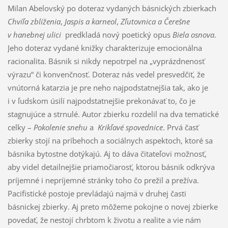
Milan Abelovský po doteraz vydaných básnických zbierkach
Chvíľa zblíženia
,
Jaspis a karneol
,
Zľutovnica a Čerešne
v hanebnej ulici
predkladá nový poetický opus
Biela osnova
.
Jeho doteraz vydané knižky charakterizuje emocionálna
racionalita. Básnik si nikdy nepotrpel na „vyprázdnenosť
výrazu“ či konvenčnosť. Doteraz nás vedel presvedčiť, že
vnútorná katarzia je pre neho najpodstatnejšia tak, ako je
i v ľudskom úsilí najpodstatnejšie prekonávať to, čo je
stagnujúce a strnulé. Autor zbierku rozdelil na dva tematické
celky –
Pokolenie snehu
a
Krikľavé spovednice
. Prvá časť
zbierky stojí na príbehoch a sociálnych aspektoch, ktoré sa
básnika bytostne dotýkajú. Aj to dáva čitateľovi možnosť,
aby videl detailnejšie priamočiarosť, ktorou básnik odkrýva
príjemné i nepríjemné stránky toho čo prežil a prežíva.
Pacifistické postoje prevládajú najmä v druhej časti
básnickej zbierky. Aj preto môžeme pokojne o novej zbierke
povedať, že nestojí chrbtom k životu a realite a vie nám