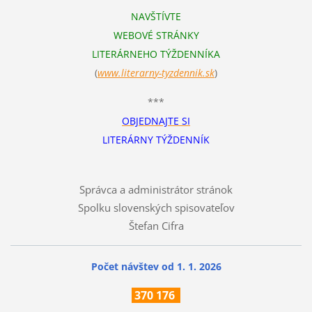
NAVŠTÍVTE
WEBOVÉ STRÁNKY
LITERÁRNEHO TÝŽDENNÍKA
(
www.literarn
y-tyzdennik.sk
)
***
OBJEDNAJTE SI
LITERÁRNY TÝŽDENNÍK
Správca a administrátor stránok
Spolku slovenských spisovateľov
Štefan Cifra
Počet návštev od 1. 1. 2026
370
176