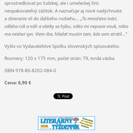
sprostredkovať po ľudskej, ale i umeleckej línii
neopakovateľný zážitok. A naznačuje aj nové nadýchnutie
a zbieranie síl do ďalšieho rozbehu... „
To množstvo tvárí,
záľaha rúk a nôh a všetky sa hýbu, nikto mi nepovie vnuk, nikto
ma nesloví syn. Viem iba, hľadať musím tam, kde som stratil...“
Vyšlo vo Vydavateľstve Spolku slovenských spisovateľov.
Rozmery: 120 x 175 mm, počet strán: 79, tvrdá väzba
ISBN 978-80-8202-084-0
Cena: 6,90 €