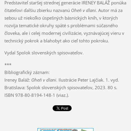
Predstaviteľ staršej strednej generácie IRENEY BALÁŽ ponúka
čitateľovi ďalšiu zbierku nazvanú
Oheň v dlani
. Autor má za
sebou už niekoľko úspešných básnických kníh, v ktorých
rozvíja tematické okruhy späté s problémami súčasného
človeka, ale i celej modernej civilizácie, vyznávajúcej vieru v
technický pokrok a blahobyt ako cieľ tohto pokroku.
Vydal Spolok slovenských spisovateľov.
***
Bibliografický záznam:
Ireney Baláž:
Oheň v dlani
. Ilustrácie Peter Lajčiak. 1. vyd.
Bratislava: Spolok slovenských spisovateľov, 2023. 80 s.
ISBN 978-80-8194-148-1 (viaz.).