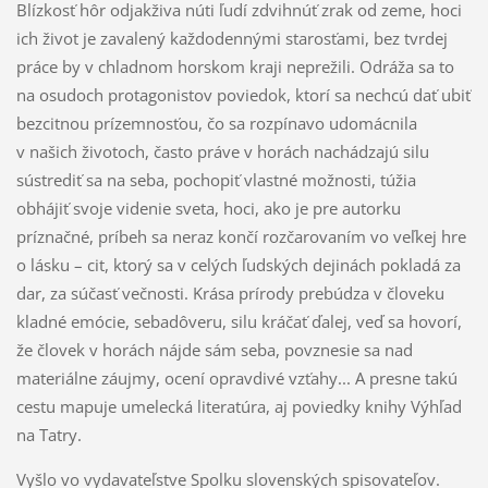
Blízkosť hôr odjakživa núti ľudí zdvihnúť zrak od zeme, hoci
ich život je zavalený každodennými starosťami, bez tvrdej
práce by v chladnom horskom kraji neprežili. Odráža sa to
na osudoch protagonistov poviedok, ktorí sa nechcú dať ubiť
bezcitnou prízemnosťou, čo sa rozpínavo udomácnila
v našich životoch, často práve v horách nachádzajú silu
sústrediť sa na seba, pochopiť vlastné možnosti, túžia
obhájiť svoje videnie sveta, hoci, ako je pre autorku
príznačné, príbeh sa neraz končí rozčarovaním vo veľkej hre
o lásku – cit, ktorý sa v celých ľudských dejinách pokladá za
dar, za súčasť večnosti. Krása prírody prebúdza v človeku
kladné emócie, sebadôveru, silu kráčať ďalej, veď sa hovorí,
že človek v horách nájde sám seba, povznesie sa nad
materiálne záujmy, ocení opravdivé vzťahy... A presne takú
cestu mapuje umelecká literatúra, aj poviedky knihy Výhľad
na Tatry.
Vyšlo vo vydavateľstve Spolku slovenských spisovateľov.