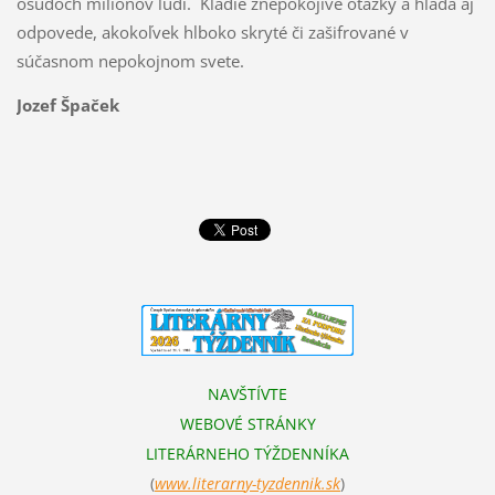
osudoch miliónov ľudí. Kladie znepokojivé otázky a hľadá aj
odpovede, akokoľvek hlboko skryté či zašifrované v
súčasnom nepokojnom svete.
Jozef Špaček
NAVŠTÍVTE
WEBOVÉ STRÁNKY
LITERÁRNEHO TÝŽDENNÍKA
(
www.literarn
y-tyzdennik.sk
)