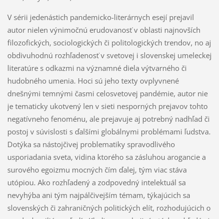
V sérii jedenástich pandemicko-literárnych esejí prejavil
autor nielen výnimočnú erudovanosť v oblasti najnovších
filozofických, sociologických či politologických trendov, no aj
obdivuhodnú rozhľadenosť v svetovej i slovenskej umeleckej
literatúre s odkazmi na významné diela výtvarného či
hudobného umenia. Hoci sú jeho texty ovplyvnené
dnešnými temnými časmi celosvetovej pandémie, autor nie
je tematicky ukotvený len v sieti nesporných prejavov tohto
negatívneho fenoménu, ale prejavuje aj potrebný nadhľad či
postoj v súvislosti s ďalšími globálnymi problémami ľudstva.
Dotýka sa nástojčivej problematiky spravodlivého
usporiadania sveta, vidina ktorého sa zásluhou arogancie a
surového egoizmu mocných čím ďalej, tým viac stáva
utópiou. Ako rozhľadený a zodpovedný intelektuál sa
nevyhýba ani tým najpálčivejším témam, týkajúcich sa
slovenských či zahraničných politických elít, rozhodujúcich o