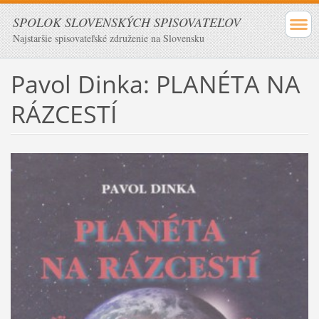
SPOLOK SLOVENSKÝCH SPISOVATEĽOV
Najstaršie spisovateľské združenie na Slovensku
Pavol Dinka: PLANÉTA NA
RÁZCESTÍ