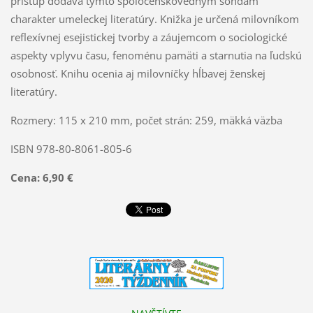
prístup dodáva týmto spoločenskovedným sondám
charakter umeleckej literatúry. Knižka je určená milovníkom
reflexívnej esejistickej tvorby a záujemcom o sociologické
aspekty vplyvu času, fenoménu pamäti a starnutia na ľudskú
osobnosť. Knihu ocenia aj milovníčky hĺbavej ženskej
literatúry.
Rozmery: 115 x 210 mm, počet strán: 259, mäkká väzba
ISBN 978-80-8061-805-6
Cena: 6,90 €