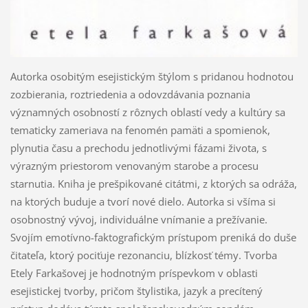
Autorka osobitým esejistickým štýlom s pridanou hodnotou
zozbierania, roztriedenia a odovzdávania poznania
významných osobností z rôznych oblastí vedy a kultúry sa
tematicky zameriava na fenomén pamäti a spomienok,
plynutia času a prechodu jednotlivými fázami života, s
výrazným priestorom venovaným starobe a procesu
starnutia. Kniha je prešpikované citátmi, z ktorých sa odráža,
na ktorých buduje a tvorí nové dielo. Autorka si všíma si
osobnostný vývoj, individuálne vnímanie a prežívanie.
Svojím emotívno-faktografickým prístupom preniká do duše
čitateľa, ktorý pociťuje rezonanciu, blízkosť témy. Tvorba
Etely Farkašovej je hodnotným príspevkom v oblasti
esejistickej tvorby, pričom štylistika, jazyk a precítený