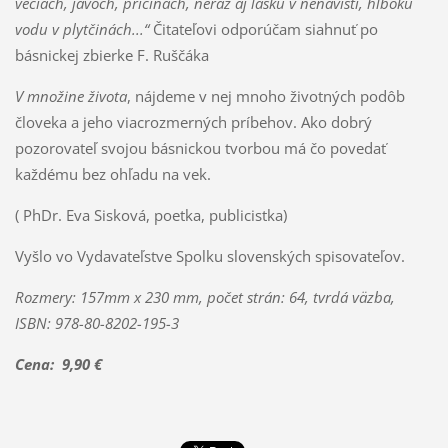
veciach, javoch, príčinách, neraz aj lásku v nenávisti, hlbokú
vodu v plytčinách...“
Čitateľovi odporúčam siahnuť po
básnickej zbierke F. Ruščáka
V množine života
, nájdeme v nej mnoho životných podôb
človeka a jeho viacrozmerných príbehov. Ako dobrý
pozorovateľ svojou básnickou tvorbou má čo povedať
každému bez ohľadu na vek.
( PhDr. Eva Sisková, poetka, publicistka)
Vyšlo vo Vydavateľstve Spolku slovenských spisovateľov.
Rozmery: 157mm x 230 mm, počet strán: 64, tvrdá väzba,
ISBN
: 978-80-8202-195-3
Cena: 9,90 €