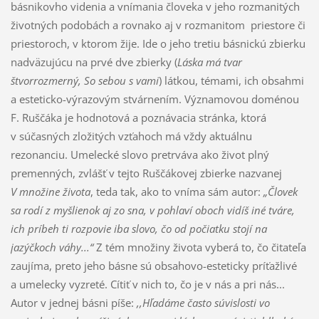
básnikovho videnia a vnímania človeka v jeho rozmanitých
životných podobách a rovnako aj v rozmanitom priestore či
priestoroch, v ktorom žije. Ide o jeho tretiu básnickú zbierku
nadväzujúcu na prvé dve zbierky (
Láska má tvar
štvorrozmerný, So sebou s vami
) látkou, témami, ich obsahmi
a esteticko-výrazovým stvárnením. Významovou doménou
F. Ruščáka je hodnotová a poznávacia stránka, ktorá
v súčasných zložitých vzťahoch má vždy aktuálnu
rezonanciu. Umelecké slovo pretrváva ako život plný
premenných, zvlášť v tejto Ruščákovej zbierke nazvanej
V množine života
, teda tak, ako to vníma sám autor:
„Človek
sa rodí z myšlienok aj zo sna, v pohlaví oboch vidíš iné tváre,
ich príbeh ti rozpovie iba slovo, čo od počiatku stojí na
jazýčkoch váhy...“
Z tém množiny života vyberá to, čo čitateľa
zaujíma, preto jeho básne sú obsahovo-esteticky príťažlivé
a umelecky vyzreté. Cítiť v nich to, čo je v nás a pri nás...
Autor v jednej básni píše:
,,Hľadáme často súvislosti vo