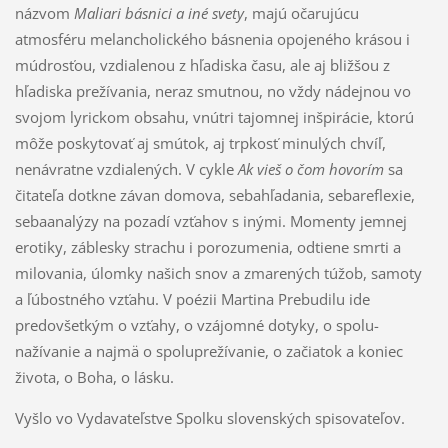
názvom
Maliari básnici a iné svety
, majú očarujúcu
atmosféru melancholického básnenia opojeného krásou i
múdrosťou, vzdialenou z hľadiska času, ale aj bližšou z
hľadiska prežívania, neraz smutnou, no vždy nádejnou vo
svojom lyrickom obsahu, vnútri tajomnej inšpirácie, ktorú
môže poskytovať aj smútok, aj trpkosť minulých chvíľ,
nenávratne vzdialených. V cykle
Ak vieš o čom hovorím
sa
čitateľa dotkne závan domova, sebahľadania, sebareflexie,
sebaanalýzy na pozadí vzťahov s inými. Momenty jemnej
erotiky, záblesky strachu i porozumenia, odtiene smrti a
milovania, úlomky našich snov a zmarených túžob, samoty
a ľúbostného vzťahu. V poézii Martina Prebudilu ide
predovšetkým o vzťahy, o vzájomné dotyky, o spolu­
nažívanie a najmä o spolu­prežívanie, o začiatok a koniec
života, o Boha, o lásku.
Vyšlo vo Vydavateľstve Spolku slovenských spisovateľov.