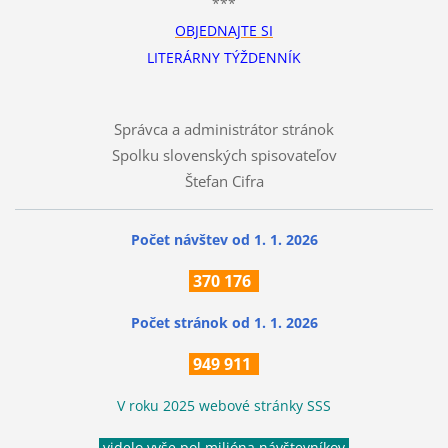
***
OBJEDNAJTE SI
LITERÁRNY TÝŽDENNÍK
Správca a administrátor stránok
Spolku slovenských spisovateľov
Štefan Cifra
Počet návštev od 1. 1. 2026
370
176
Počet stránok
od 1. 1. 2026
949 911
V roku 2025 webové stránky SSS
videlo vyše pol milióna návštevníkov