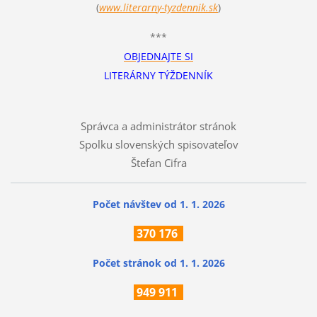
(
www.literarn
y-tyzdennik.sk
)
***
OBJEDNAJTE SI
LITERÁRNY TÝŽDENNÍK
Správca a administrátor stránok
Spolku slovenských spisovateľov
Štefan Cifra
Počet návštev od 1. 1. 2026
370
176
Počet stránok
od 1. 1. 2026
949 911