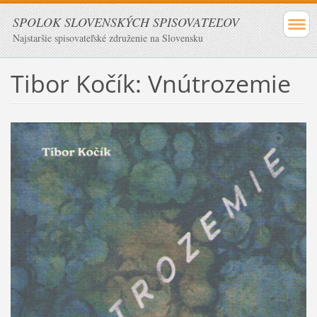
SPOLOK SLOVENSKÝCH SPISOVATEĽOV
Najstaršie spisovateľské združenie na Slovensku
Tibor Kočík: Vnútrozemie