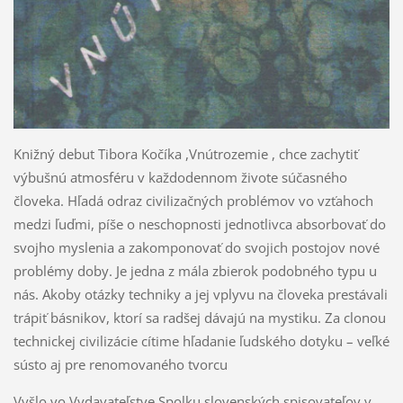
Knižný debut Tibora Kočíka ,Vnútrozemie , chce zachytiť
výbušnú atmosféru v každodennom živote súčasného
človeka. Hľadá odraz civilizačných problémov vo vzťahoch
medzi ľuďmi, píše o neschopnosti jednotlivca absorbovať do
svojho myslenia a zakomponovať do svojich postojov nové
problémy doby. Je jedna z mála zbierok podobného typu u
nás. Akoby otázky techniky a jej vplyvu na človeka prestávali
trápiť básnikov, ktorí sa radšej dávajú na mystiku. Za clonou
technickej civilizácie cítime hľadanie ľudského dotyku – veľké
sústo aj pre renomovaného tvorcu
Vyšlo vo Vydavateľstve Spolku slovenských spisovateľov v