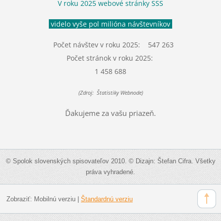
V roku 2025 webové stránky SSS
videlo vyše pol milióna návštevníkov
Počet návštev v roku 2025: 547 263
Počet stránok v roku 2025:
1 458 688
(Zdroj: Štatistiky Webnode)
Ďakujeme za vašu priazeň.
© Spolok slovenských spisovateľov 2010. © Dizajn: Štefan Cifra. Všetky
práva vyhradené.
Zobraziť:
Mobilnú verziu
|
Štandardnú verziu