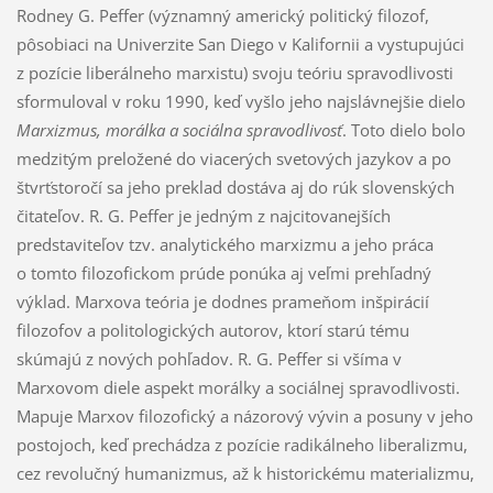
Rodney G. Peffer (významný americký politický filozof,
pôsobiaci na Univerzite San Diego v Kalifornii a vystupujúci
z pozície liberálneho marxistu) svoju teóriu spravodlivosti
sformuloval v roku 1990, keď vyšlo jeho najslávnejšie dielo
Marxizmus, morálka a sociálna spravodlivosť
. Toto dielo bolo
medzitým preložené do viacerých svetových jazykov a po
štvrťstoročí sa jeho preklad dostáva aj do rúk slovenských
čitateľov. R. G. Peffer je jedným z najcitovanejších
predstaviteľov tzv. analytického marxizmu a jeho práca
o tomto filozofickom prúde ponúka aj veľmi prehľadný
výklad. Marxova teória je dodnes prameňom inšpirácií
filozofov a politologických autorov, ktorí starú tému
skúmajú z nových pohľadov. R. G. Peffer si všíma v
Marxovom diele aspekt morálky a sociálnej spravodlivosti.
Mapuje Marxov filozofický a názorový vývin a posuny v jeho
postojoch, keď prechádza z pozície radikálneho liberalizmu,
cez revolučný humanizmus, až k historickému materializmu,