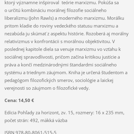
ktorý významne inšpiroval teórie marxizmu. Pokúša sa
o určitú kombináciu morálnej filozofie sociálneho
liberalizmu (John Rawls) a moderného marxizmu. Morálku
pritom kladie do roviny vedeckého statusu marxizmu a
nezabúda ju skúmať z aspektu histórie. Rozoberá aj morálny
relativizmus v konfrontácii s morálnou objektivitou. V
poslednej kapitole diela sa venuje marxizmu vo vzťahu k
sociálnej spravodlivosti, pričom začína kritikou justície a
práva a končí medzinárodnými štandardmi sociálneho
systému a triednym záujmom. Kniha je určená študentom a
pedagógom filozofických smerov, sociológie a laickej
verejnosti so záujmom o filozofické vedy.
Cena: 14,50 €
Edícia Pohľady za horizont, zv. 15, rozmery: 16 x 235 mm,
počet strán: 492, mäkká väzba
ISBN 978-80-8061-515-5