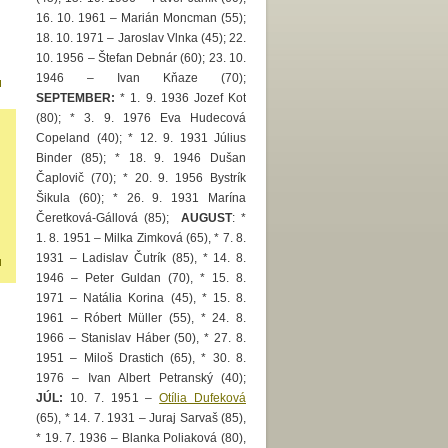
16. 10. 1961 – Marián Moncman (55);
18. 10. 1971 – Jaroslav Vlnka (45); 22.
10. 1956 – Štefan Debnár (60); 23. 10.
1946 – Ivan Kňaze (70);
SEPTEMBER:
* 1. 9. 1936 Jozef Kot
(80); * 3. 9. 1976 Eva Hudecová
Copeland (40); * 12. 9. 1931 Július
Binder (85); * 18. 9. 1946 Dušan
Čaplovič (70); * 20. 9. 1956 Bystrík
Šikula (60); * 26. 9. 1931 Marína
Čeretková-Gállová (85);
AUGUST
: *
1. 8. 1951 – Milka Zimková (65), * 7. 8.
1931 – Ladislav Čutrík (85), * 14. 8.
1946 – Peter Guldan (70), * 15. 8.
1971 – Natália Korina (45), * 15. 8.
1961 – Róbert Müller (55), * 24. 8.
1966 – Stanislav Háber (50), * 27. 8.
1951 – Miloš Drastich (65), * 30. 8.
1976 – Ivan Albert Petranský (40);
JÚL:
10. 7. 1951 –
Otília Dufeková
(65), * 14. 7. 1931 – Juraj Sarvaš (85),
* 19. 7. 1936 – Blanka Poliaková (80),