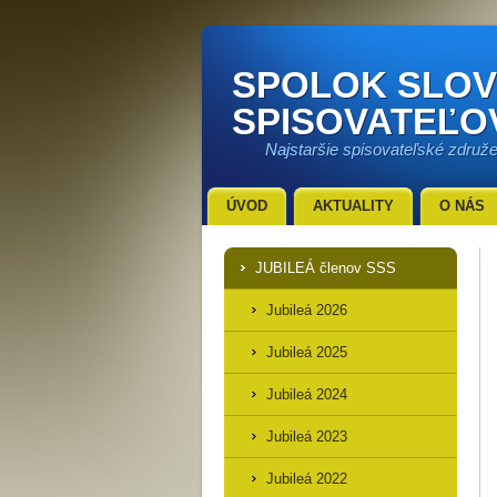
SPOLOK SLO
SPISOVATEĽO
Najstaršie spisovateľské združ
ÚVOD
AKTUALITY
O NÁS
JUBILEÁ členov SSS
Jubileá 2026
Jubileá 2025
Jubileá 2024
Jubileá 2023
Jubileá 2022