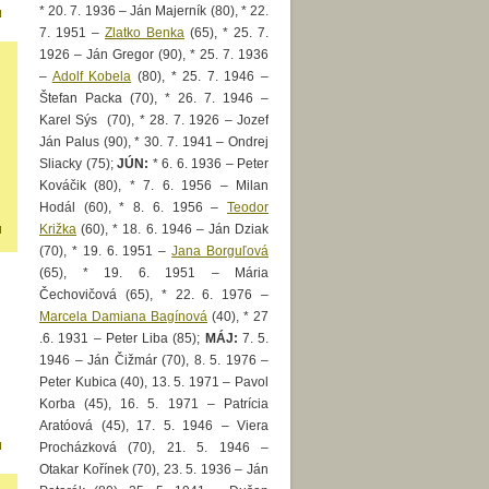
* 20. 7. 1936 – Ján Majerník (80), * 22.
7. 1951 –
Zlatko Benka
(65), * 25. 7.
1926 – Ján Gregor (90), * 25. 7. 1936
–
Adolf Kobela
(80), * 25. 7. 1946 –
Štefan Packa (70), * 26. 7. 1946 –
Karel Sýs (70), * 28. 7. 1926 – Jozef
Ján Palus (90), * 30. 7. 1941 – Ondrej
Sliacky (75);
JÚN:
* 6. 6. 1936 – Peter
Kováčik (80), * 7. 6. 1956 – Milan
Hodál (60), * 8. 6. 1956 –
Teodor
Križka
(60), * 18. 6. 1946 – Ján Dziak
(70), * 19. 6. 1951 –
Jana Borguľová
(65), * 19. 6. 1951 – Mária
Čechovičová (65), * 22. 6. 1976 –
Marcela Damiana Bagínová
(40), * 27
.6. 1931 – Peter Liba (85);
MÁJ:
7. 5.
1946 – Ján Čižmár (70), 8. 5. 1976 –
Peter Kubica (40), 13. 5. 1971 – Pavol
Korba (45), 16. 5. 1971 – Patrícia
Aratóová (45), 17. 5. 1946 – Viera
Procházková (70), 21. 5. 1946 –
Otakar Kořínek (70), 23. 5. 1936 – Ján