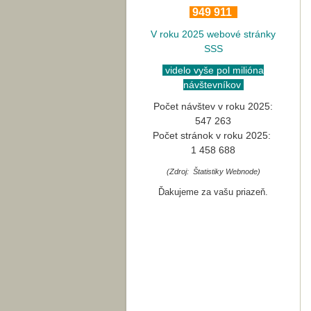
949 911
V roku 2025 webové stránky
SSS
videlo vyše pol milióna
návštevníkov
Počet návštev v roku 2025:
547 263
Počet stránok v roku 2025:
1 458 688
(Zdroj: Štatistiky Webnode)
Ďakujeme za vašu priazeň.