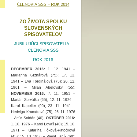
ČLENOVIA SSS – ROK 2014
ZO ŽIVOTA SPOLKU
SLOVENSKÝCH
SPISOVATEĽOV
JUBILUJÚCI SPISOVATELIA –
ČLENOVIA SSS
ROK 2016
DECEMBER 2016:
1. 12. 1941 –
Marianna Grznárová (75); 17. 12.
1941 – Eva Fordinálová (75); 20. 12.
1961 – Milan Abelovský (55);
NOVEMBER 2016:
7. 11. 1951 –
Marián Servátka (65); 12. 11. 1926 –
Karol Kapeller (90); 23. 11. 1941 –
Hedviga Kramárová (75); 26. 11. 1976
– Artúr Soldán (40);
OKTÓBER 2016:
1. 10. 1976 – Karol Lovaš (40); 15. 10.
1971 – Katarína Fóková-Patočková
(45); 15. 10. 1956 – Pavol Janík (60);