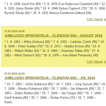
* 1. 9. 1936 Jozef Kot (80) * 3. 9. 1976 Eva Hudecová Copeland (40) * 12.
9. 1931 Július Binder (85) * 18. 9. 1946 Dušan Čaplovič (70) * 20. 9. 1956
Bystrík Šikula (60) * 26. 9. 1931 Marína Čeretková-Gállová (85)
Celý článok
07.07.2016 16:05
JUBILUJÚCI SPISOVATELIA – ČLENOVIA SSS – AUGUST 2016
* 1. 8. 1951 – Milka Zimková (65) * 7. 8. 1931 – Ladislav Čutrík (85) * 14.
8. 1946 – Peter Guldan (70) * 15. 8. 1971 – Natália Korina (45) * 15. 8.
1961 – Róbert Müller (55) * 24. 8. 1966 – Stanislav Háber (50) * 27. 8.
1951 – Miloš Drastich (65) * 30. 8. 1976 – Ivan Albert Petranský (40)
Celý článok
07.07.2016 16:03
JUBILUJÚCI SPISOVATELIA – ČLENOVIA SSS – JÚL 2016
* 10. 7. 1951 – Otília Dufeková (65) * 14. 7. 1931 – Juraj Sarvaš (85) * 19.
7. 1936 – Blanka Poliaková (80) * 20. 7. 1936 – Ján Majerník (80) * 22. 7.
1951 – Zlatko Benka (65) * 25. 7. 1926 – Ján Gregor (90) * 25. 7. 1936 –
Adolf Kobela (80) * 25. 7. 1946 – Štefan Packa (70) * 26. 7. 1946 –
Karel...