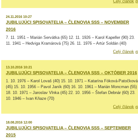
Celý článok
24.11.2016 10:27
JUBILUJÚCI SPISOVATELIA – ČLENOVIA SSS – NOVEMBER
2016
7. 11. 1951 – Marián Servátka (65) 12. 11. 1926 – Karol Kapeller (90) 23.
11. 1941 – Hedviga Kramárová (75) 26. 11. 1976 – Artúr Soldán (40)
Celý článok
13.10.2016 10:21
JUBILUJÚCI SPISOVATELIA – ČLENOVIA SSS – OKTÓBER 2016
1. 10. 1976 – Karol Lovaš (40) 15. 10. 1971 – Katarína Fóková-Patočková
(45) 15. 10. 1956 – Pavol Janík (60) 16. 10. 1961 – Marián Moncman (55)
18. 10. 1971 – Jaroslav Vlnka (45) 22. 10. 1956 – Štefan Debnár (60) 23.
10. 1946 – Ivan Kňaze (70)
Celý článok
18.08.2016 12:00
JUBILUJÚCI SPISOVATELIA – ČLENOVIA SSS – SEPTEMBER
2015