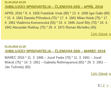
01.04.2016 20:29
JUBILUJÚCI SPISOVATELIA – ČLENOVIA SSS – APRÍL 2016
APRÍL 2016 * 8. 4. 1926 František Vnuk (90) * 13. 4. 1936 Igor Gallo (80)
* 15. 4. 1941 Daniela Příhodová (75) * 17. 4. 1941 Milan Holub (75) * 17.
4. 1961 Vladimíra Komorovská (55) * 24. 4. 1946 Jozef Bily (70) * 24. 4.
1941 Alexander Ruttkay (75) * 29. 4. 1971 Roman Michelko (45)
Celý článok
01.03.2016 21:25
JUBILUJÚCI SPISOVATELIA – ČLENOVIA SSS – MAREC 2016
MAREC 2016 * 11. 3. 1946 – Jozef Fedor (70) * 11. 3. 1941 – Jozef
Mokoš (75) * 14. 3. 1951 – Gabriela Rothmayerová (65) * 29. 3. 1951 –
Ján Tužinský (65)
Celý článok
1
|
2
>