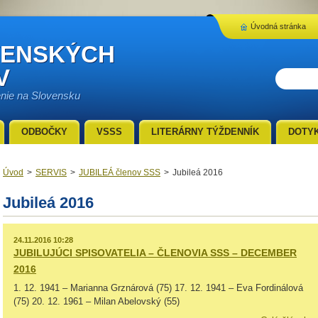
Úvodná stránka
VENSKÝCH
V
enie na Slovensku
ODBOČKY
VSSS
LITERÁRNY TÝŽDENNÍK
DOTY
Úvod
>
SERVIS
>
JUBILEÁ členov SSS
>
Jubileá 2016
Jubileá 2016
24.11.2016 10:28
JUBILUJÚCI SPISOVATELIA – ČLENOVIA SSS – DECEMBER
2016
1. 12. 1941 – Marianna Grznárová (75) 17. 12. 1941 – Eva Fordinálová
(75) 20. 12. 1961 – Milan Abelovský (55)