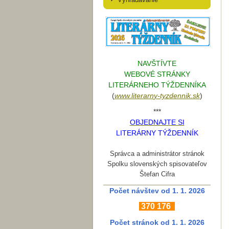
NAVŠTÍVTE
WEBOVÉ STRÁNKY
LITERÁRNEHO TÝŽDENNÍKA
(
www.literarn
y-tyzdennik.sk
)
***
OBJEDNAJTE SI
LITERÁRNY TÝŽDENNÍK
Správca a administrátor stránok
Spolku slovenských spisovateľov
Štefan Cifra
Počet návštev od 1. 1. 2026
370
176
Počet stránok
od 1. 1. 2026