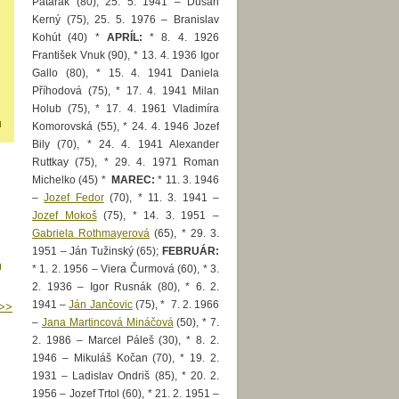
Patarák (80), 25. 5. 1941 – Dušan
Kerný (75), 25. 5. 1976 – Branislav
Kohút (40) *
APRÍL:
* 8. 4. 1926
František Vnuk (90), * 13. 4. 1936 Igor
Gallo (80), * 15. 4. 1941 Daniela
Příhodová (75), * 17. 4. 1941 Milan
Holub (75), * 17. 4. 1961 Vladimíra
Komorovská (55), * 24. 4. 1946 Jozef
Bily (70), * 24. 4. 1941 Alexander
Ruttkay (75), * 29. 4. 1971 Roman
Michelko (45) *
MAREC:
* 11. 3. 1946
–
Jozef Fedor
(70), * 11. 3. 1941 –
Jozef Mokoš
(75), * 14. 3. 1951 –
Gabriela Rothmayerová
(65), * 29. 3.
1951 – Ján Tužinský (65);
FEBRUÁR:
* 1. 2. 1956 – Viera Čurmová (60), * 3.
2. 1936 – Igor Rusnák (80), * 6. 2.
1941 –
Ján Jančovic
(75), * 7. 2. 1966
>>
–
Jana Martincová Mináčová
(50), * 7.
2. 1986 – Marcel Páleš (30), * 8. 2.
1946 – Mikuláš Kočan (70), * 19. 2.
1931 – Ladislav Ondriš (85), * 20. 2.
1956 – Jozef Trtol (60), * 21. 2. 1951 –