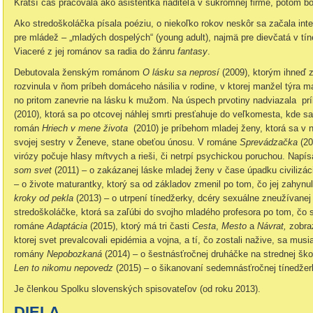
Kratší čas pracovala ako asistentka riaditeľa v súkromnej firme, potom b
Ako stredoškoláčka písala poéziu, o niekoľko rokov neskôr sa začala int
pre mládež – „mladých dospelých“ (young adult), najmä pre dievčatá v t
Viaceré z jej románov sa radia do žánru
fantasy
.
Debutovala ženským románom
O lásku sa neprosí
(2009), ktorým ihneď 
rozvinula v ňom príbeh domáceho násilia v rodine, v ktorej manžel týra m
no pritom zanevrie na lásku k mužom. Na úspech prvotiny nadviazala 
(2010), ktorá sa po otcovej náhlej smrti presťahuje do veľkomesta, kde s
román
Hriech v mene života
(2010) je príbehom mladej ženy, ktorá sa v
svojej sestry v Ženeve, stane obeťou únosu. V románe
Sprevádzačka
(20
virózy počuje hlasy mŕtvych a rieši, či netrpí psychickou poruchou. Napí
som svet
(2011) – o zakázanej láske mladej ženy v čase úpadku civilizá
– o živote maturantky, ktorý sa od základov zmenil po tom, čo jej zahynu
kroky od pekla
(2013) – o utrpení tínedžerky, dcéry sexuálne zneužívane
stredoškoláčke, ktorá sa zaľúbi do svojho mladého profesora po tom, čo sa 
románe
Adaptácia
(2015), ktorý má tri časti
Cesta
,
Mesto
a
Návrat,
zobraz
ktorej svet prevalcovali epidémia a vojna, a tí, čo zostali nažive, sa musi
romány
Nepobozkaná
(2014) – o šestnásťročnej druháčke na strednej ško
Len to nikomu nepovedz
(2015) – o šikanovaní sedemnásťročnej tínedžer
Je členkou Spolku slovenských spisovateľov (od roku 2013).
DIELA