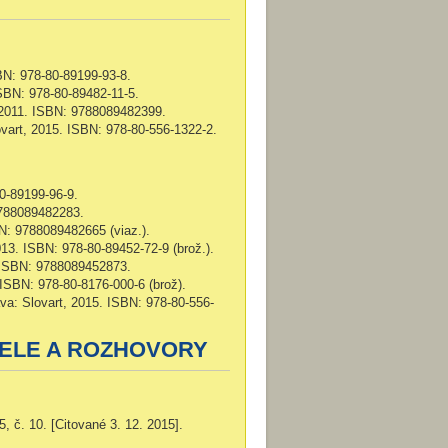
BN: 978-80-89199-93-8.
ISBN: 978-80-89482-11-5.
, 2011. ISBN: 9788089482399.
lovart, 2015. ISBN: 978-80-556-1322-2.
80-89199-96-9.
9788089482283.
N: 9788089482665 (viaz.).
13. ISBN: 978-80-89452-72-9 (brož.).
. ISBN: 9788089452873.
 ISBN: 978-80-8176-000-6 (brož).
ava: Slovart, 2015. ISBN: 978-80-556-
IELE A ROZHOVORY
, č. 10. [Citované 3. 12. 2015].