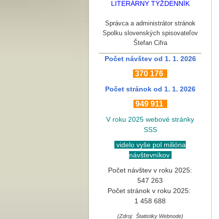
LITERÁRNY TÝŽDENNÍK
Správca a administrátor stránok
Spolku slovenských spisovateľov
Štefan Cifra
Počet návštev od 1. 1. 2026
370
176
Počet stránok
od 1. 1. 2026
949 911
V roku 2025 webové stránky
SSS
videlo vyše pol milióna
návštevníkov
Počet návštev v roku 2025:
547 263
Počet stránok v roku 2025:
1 458 688
(Zdroj: Štatistiky Webnode)