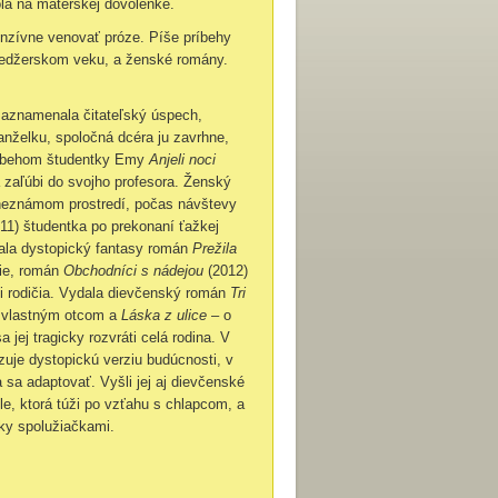
ola na materskej dovolenke.
enzívne venovať próze. Píše príbehy
ínedžerskom veku, a ženské romány.
zaznamenala čitateľský úspech,
anželku, spoločná dcéra ju zavrhne,
príbehom študentky Emy
Anjeli noci
a zaľúbi do svojho profesora. Ženský
 neznámom prostredí, počas návštevy
11) študentka po prekonaní ťažkej
sala dystopický fantasy román
Prežila
cie, román
Obchodníci s nádejou
(2012)
li rodičia. Vydala dievčenský román
Tri
j vlastným otcom a
Láska z ulice
– o
jej tragicky rozvráti celá rodina. V
uje dystopickú verziu budúcnosti, v
a sa adaptovať. Vyšli jej aj dievčenské
le, ktorá túži po vzťahu s chlapcom, a
ky spolužiačkami.