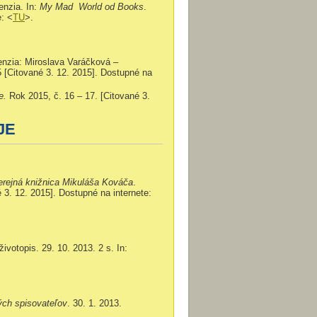
nzia. In:
My Mad World od Books
.
e: <
TU
>.
zia: Miroslava Varáčková –
5 [Citované 3. 12. 2015]. Dostupné na
e.
Rok 2015, č. 16 – 17. [Citované 3.
JE
erejná knižnica Mikuláša Kováča
.
3. 12. 2015]. Dostupné na internete:
votopis. 29. 10. 2013. 2 s. In:
ch spisovateľov
. 30. 1. 2013.