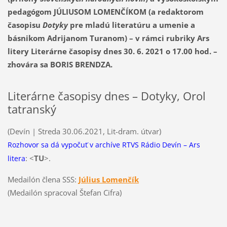
pedagógom JÚLIUSOM LOMENČÍKOM (a redaktorom
časopisu
Dotyky
pre mladú literatúru a umenie a
básnikom Adrijanom Turanom) – v rámci rubriky Ars
litery Literárne časopisy dnes 30. 6. 2021 o 17.00 hod. –
zhovára sa BORIS BRENDZA.
Literárne časopisy dnes – Dotyky, Orol
tatranský
(Devín | Streda 30.06.2021, Lit-dram. útvar)
Rozhovor sa dá vypočuť v archíve RTVS Rádio Devín – Ars
: <
TU
>.
litera
Medailón člena SSS:
Július Lomenčík
(Medailón spracoval Štefan Cifra)