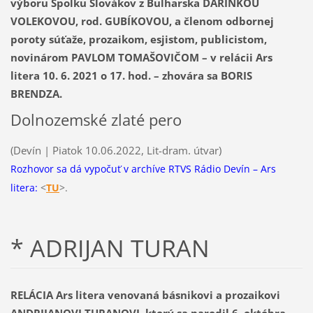
výboru Spolku Slovákov z Bulharska DARINKOU
VOLEKOVOU, rod. GUBÍKOVOU, a členom odbornej
poroty súťaže, prozaikom, esjistom, publicistom,
novinárom PAVLOM TOMAŠOVIČOM –
v relácii Ars
litera 10. 6. 2021 o 17. hod. – zhovára sa BORIS
BRENDZA.
Dolnozemské zlaté pero
(Devín | Piatok 10.06.2022, Lit-dram. útvar)
Rozhovor sa dá vypočuť v archíve RTVS Rádio Devín – Ars
litera:
<
TU
>.
* ADRIJAN TURAN
RELÁCIA Ars litera venovaná básnikovi a prozaikovi