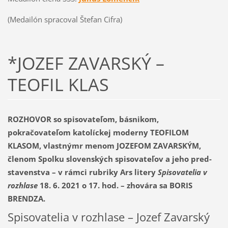
(Medailón spracoval Štefan Cifra)
*JOZEF ZAVARSKÝ –
TEOFIL KLAS
ROZHOVOR
so spisovateľom, básnikom,
pokračovateľom katolíckej moderny TEOFILOM
KLASOM, vlastnýmr menom JOZEFOM ZAVARSKÝM,
členom Spolku slo­venských spisovateľov a jeho pred­
stavenstva
–
v rámci rubriky Ars litery
Spisovatelia v
rozhlase
18. 6. 2021 o 17. hod. – zhovára sa BORIS
BRENDZA.
Spisovatelia v rozhlase – Jozef Zavarský