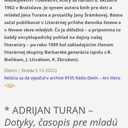
ANDRIJANOVI TURANOVI, ktorý sa narodil 6. októbra
1962 v Bratislave. Je synom autora kníh pre deti a
mládež Jána Turana a prozaičky Jany Šrámkovej. Básne
začal publikovať v Literárnej prílohe denníka
Smena
a
v
Novom slove mladých
. Čo je dôležité – a pripomína to
každý encyklopedický pohľad na dejiny našej
literatúry – po roku 1989 bol zakladajúcim členom
literárnej skupiny Barbarská generácia (spolu s R.
Bielikom, J. Litvákom, K. Zbružom).
(Devín | Streda 5.10.2022)
:
Relácia sa dá vypočuť v archíve RTVS Rádio Devín – Ars litera
<
T
U
>.
* ADRIJAN TURAN –
Dotyky, časopis pre mladú