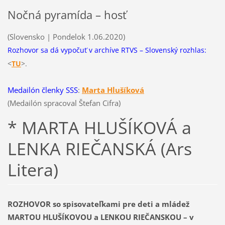
Nočná pyramída – hosť
(Slovensko | Pondelok 1.06.2020)
Rozhovor sa dá vypočuť v archíve RTVS – Slovenský rozhlas:
<
T
U
>.
Medailón členky SSS
:
Marta Hlušíková
(Medailón spracoval Štefan Cifra)
* MARTA HLUŠÍKOVÁ a
LENKA RIEČANSKÁ (Ars
Litera)
ROZHOVOR so spisovateľkami pre deti a mládež
MARTOU HLUŠÍKOVOU a LENKOU RIEČANSKOU – v