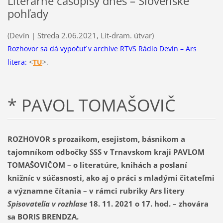
Literárne časopisy dnes – Slovenské
pohľady
(Devín | Streda 2.06.2021, Lit-dram. útvar)
Rozhovor sa dá vypočuť v archíve RTVS Rádio Devín – Ars
litera:
<
TU
>.
* PAVOL TOMAŠOVIČ
ROZHOVOR s prozaikom, esejistom, básnikom a
tajomníkom odbočky SSS v Trnavskom kraji PAVLOM
TOMAŠOVIČOM – o literatúre, knihách a poslaní
knižníc v súčasnosti, ako aj o práci s mladými čitateľmi
a významne čítania –
v rámci rubriky Ars litery
Spisovatelia v rozhlase
18. 11. 2021 o 17. hod. – zhovára
sa BORIS BRENDZA.