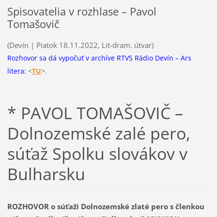
Spisovatelia v rozhlase – Pavol
Tomašovič
(Devín | Piatok 18.11.2022, Lit-dram. útvar)
Rozhovor sa dá vypočuť v archíve RTVS Rádio Devín – Ars
litera:
<
TU
>.
* PAVOL TOMAŠOVIČ –
Dolnozemské zalé pero,
súťaž Spolku slovákov v
Bulharsku
ROZHOVOR o súťaži Dolnozemské zlaté pero s členkou