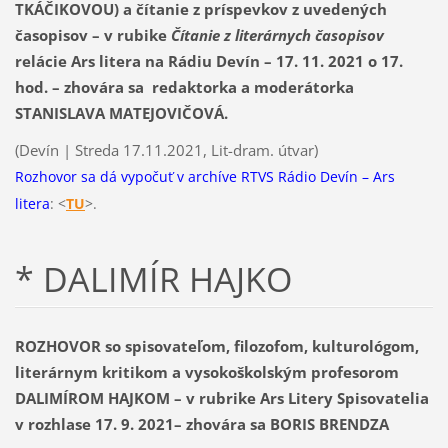
TKÁČIKOVOU) a čítanie z príspevkov z uvedených
časopisov – v rubike
Čítanie z literárnych časopisov
relácie Ars litera na Rádiu Devín – 17. 11. 2021 o 17.
hod. – zhovára sa redaktorka a moderátorka
STANISLAVA MATEJOVIČOVÁ.
(Devín | Streda 17.11.2021, Lit-dram. útvar)
Rozhovor sa dá vypočuť v archíve RTVS Rádio Devín – Ars
litera
: <
T
U
>.
* DALIMÍR HAJKO
ROZHOVOR so spisovateľom, filozofom, kulturológom,
literárnym kritikom a vysokoškolským profesorom
DALIMÍROM HAJKOM – v rubrike Ars Litery Spisovatelia
v rozhlase 17. 9. 2021– zhovára sa BORIS BRENDZA