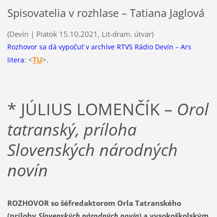
Spisovatelia v rozhlase – Tatiana Jaglová
(Devín | Piatok 15.10.2021, Lit-dram. útvar)
Rozhovor sa dá vypočuť v archíve RTVS Rádio Devín – Ars
: <
T
U
>.
litera
* JÚLIUS LOMENČÍK –
Orol
tatranský, príloha
Slovenských národných
novín
ROZHOVOR so šéfredaktorom Orla Tatranského
(prílohy
Slovenských národných novín
) a vysokoškolským