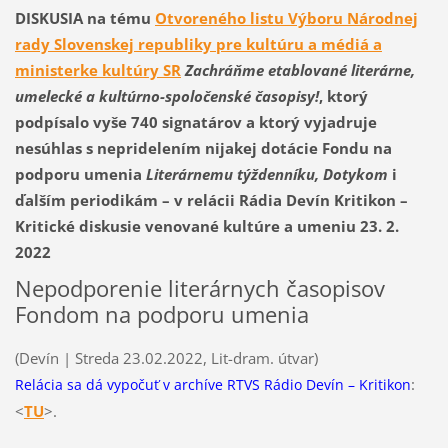
DISKUSIA na tému
Otvoreného listu Výboru Národnej
rady Slovenskej republiky pre kultúru a médiá a
ministerke kultúry SR
Zachráňme etablované literárne,
umelecké a kultúrno-spoločenské časopisy!
, ktorý
podpísalo vyše 740 signatárov a ktorý vyjadruje
nesúhlas s nepridelením nijakej dotácie Fondu na
podporu umenia
Literárnemu týždenníku, Dotykom
i
ďalším periodikám – v relácii Rádia Devín Kriti
kon –
Kritické diskusie venované kultúre a umeniu 23. 2.
2022
Nepodporenie literárnych časopisov
Fondom na podporu umenia
(Devín | Streda 23.02.2022, Lit-dram. útvar)
:
Relácia sa dá vypočuť v archíve RTVS Rádio Devín
– Kritikon
<
T
U
>.