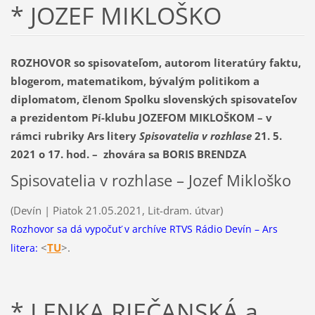
* JOZEF MIKLOŠKO
ROZHOVOR so spisovateľom, autorom literatúry faktu,
blogerom, matematikom, bývalým politikom a
diplomatom, členom Spolku slovenských spisovateľov
a prezidentom Pí-klubu JOZEFOM MIKLOŠKOM – v
rámci rubriky Ars litery
Spisovatelia v rozhlase
21. 5.
2021 o 17. hod. –
zhovára sa BORIS BRENDZA
Spisovatelia v rozhlase – Jozef Mikloško
(Devín | Piatok 21.05.2021, Lit-dram. útvar)
Rozhovor sa dá vypočuť v archíve RTVS Rádio Devín – Ars
<
TU
>.
litera:
* LENKA RIEČANSKÁ a