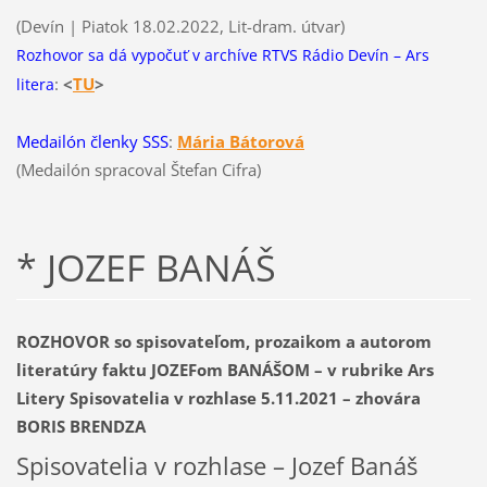
(Devín | Piatok 18.02.2022, Lit-dram. útvar)
Rozhovor sa dá vypočuť v archíve RTVS Rádio Devín – Ars
:
<
T
U
>
litera
Medailón členky SSS
:
Mária Bátorová
(Medailón spracoval Štefan Cifra)
* JOZEF BANÁŠ
ROZHOVOR so spisovateľom, prozaikom a autorom
literatúry faktu JOZEFom BANÁŠOM – v rubrike Ars
Litery Spisovatelia v rozhlase 5.11.2021 – zhovára
BORIS BRENDZA
Spisovatelia v rozhlase – Jozef Banáš