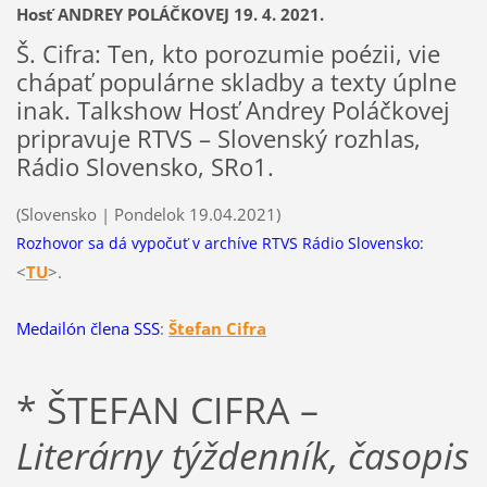
Hosť ANDREY POLÁČKOVEJ 19. 4. 2021.
Š. Cifra: Ten, kto porozumie poézii, vie
chápať populárne skladby a texty úplne
inak. Talkshow Hosť Andrey Poláčkovej
pripravuje RTVS – Slovenský rozhlas,
Rádio Slovensko, SRo1.
(Slovensko | Pondelok 19.04.2021)
Rozhovor sa dá vypočuť v archíve RTVS Rádio Slovensko:
<
T
U
>.
Medailón člena SSS
:
Štefan Cifra
* ŠTEFAN CIFRA –
Literárny týždenník, časopis