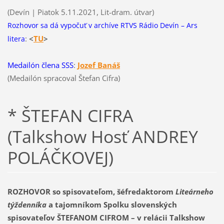
(Devín | Piatok 5.11.2021, Lit-dram. útvar)
Rozhovor sa dá vypočuť v archíve RTVS Rádio Devín – Ars
:
<
T
U
>
litera
Medailón člena SSS
:
Jozef Banáš
(Medailón spracoval Štefan Cifra)
* ŠTEFAN CIFRA
(Talkshow Hosť ANDREY
POLÁČKOVEJ)
ROZHOVOR so spisovateľom, šéfredaktorom
Liteárneho
týždenníka
a tajomníkom Spolku slovenských
spisovateľov ŠTEFANOM CIFROM – v relácii Talkshow