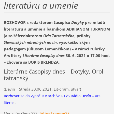
literatúru a umenie
ROZHOVOR s redaktorom časopisu
Dotyky
pre mladú
literatúru a umenie a básnikom ADRIJANOM TURANOM
(a so šéfredaktorom
Orla Tatranského
, prílohy
Slovenských národných novín
, vysokoškolským
pedagógom Júliusom Lomenčíkom) – v rámci rubriky
Ars litery
Literárne časopisy dnes
30. 6. 2021 o 17.00 hod.
–
zhovára sa BORIS BRENDZA.
Literárne časopisy dnes – Dotyky, Orol
tatranský
(Devín | Streda 30.06.2021, Lit-dram. útvar)
Rozhovor sa dá vypočuť v archíve RTVS Rádio Devín – Ars
:
.
litera
Medailón člena SSS:
Július Lomenčík