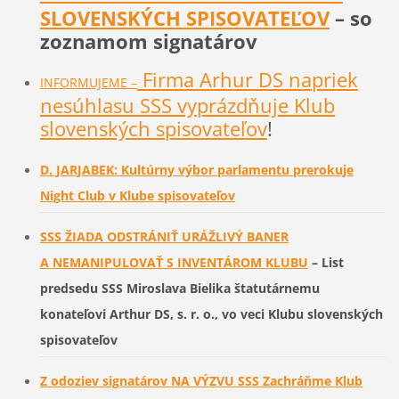
SLOVENSKÝCH SPISOVATEĽOV
– so
zoznamom signatárov
Firma Arhur DS napriek
INFORMUJEME –
nesúhlasu SSS vyprázdňuje Klub
slovenských spisovateľov
!
D. JARJABEK: Kultúrny výbor parlamentu prerokuje
Night Club v Klube spisovateľov
SSS ŽIADA ODSTRÁNIŤ URÁŽLIVÝ BANER
A NEMANIPULOVAŤ S INVENTÁROM KLUBU
– List
predsedu SSS Miroslava Bielika štatutárnemu
konateľovi Arthur DS, s. r. o., vo veci Klubu slovenských
spisovateľov
Z odoziev signatárov NA VÝZVU SSS Zachráňme Klub