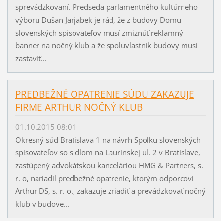
sprevádzkovaní. Predseda parlamentného kultúrneho
výboru Dušan Jarjabek je rád, že z budovy Domu
slovenských spisovateľov musí zmiznúť reklamný
banner na nočný klub a že spoluvlastník budovy musí
zastaviť...
PREDBEŽNÉ OPATRENIE SÚDU ZAKAZUJE
FIRME ARTHUR NOČNÝ KLUB
01.10.2015 08:01
Okresný súd Bratislava 1 na návrh Spolku slovenských
spisovateľov so sídlom na Laurinskej ul. 2 v Bratislave,
zastúpený advokátskou kanceláriou HMG & Partners, s.
r. o, nariadil predbežné opatrenie, ktorým odporcovi
Arthur DS, s. r. o., zakazuje zriadiť a prevádzkovať nočný
klub v budove...