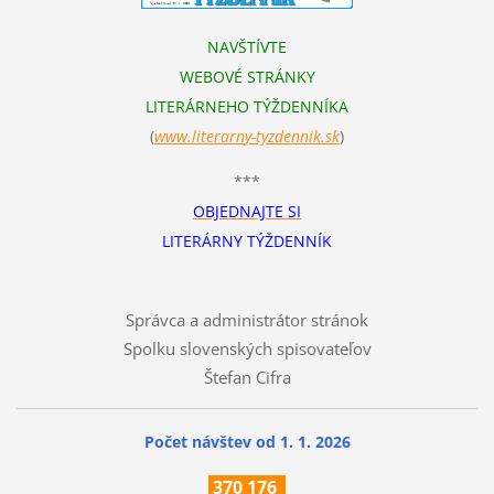
NAVŠTÍVTE
WEBOVÉ STRÁNKY
LITERÁRNEHO TÝŽDENNÍKA
(
www.literarn
y-tyzdennik.sk
)
***
OBJEDNAJTE SI
LITERÁRNY TÝŽDENNÍK
Správca a administrátor stránok
Spolku slovenských spisovateľov
Štefan Cifra
Počet návštev od 1. 1. 2026
370
176