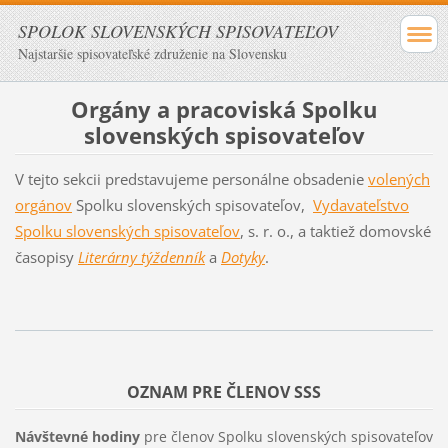
SPOLOK SLOVENSKÝCH SPISOVATEĽOV
Najstaršie spisovateľské združenie na Slovensku
Orgány a pracoviská Spolku
slovenských spisovateľov
V tejto sekcii predstavujeme personálne obsadeni
e
volených
orgánov
Sp
olku slovenských spisovateľov,
Vydavateľstvo
Spolku slovenských spisovateľov
, s. r. o., a taktiež domovské
časopisy
Literárny týždenník
a
Dotyky
.
OZNAM PRE ČLENOV SSS
Návštevné hodiny
pre členov Spolku slovenských spisovateľov