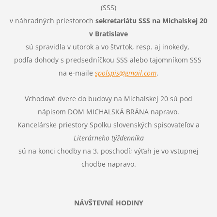
(SSS)
v náhradných priestoroch
sekretariátu SSS na Michalskej
20
v Bratislave
sú spravidla v utorok a vo štvrtok, resp. aj inokedy,
podľa dohody s predsedníčkou SSS alebo tajomníkom SSS
na e-maile
spolspis@gmail.com
.
Vchodové dvere do budovy na Michalskej 20 sú pod
nápisom DOM MICHALSKÁ BRÁNA napravo.
Kancelárske priestory Spolku slovenských spisovateľov a
Literárneho týždenníka
sú na konci chodby na 3. poschodí; výťah je vo vstupnej
chodbe napravo
.
NÁVŠTEVNÉ HODINY