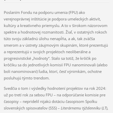
Poslaním Fondu na podporu umenia (FPU) ako
verejnoprávnej inštitúcie je podpora umeleckých aktivít,
kultúry a kreatívneho priemyslu. A to v širokom názorovom
spektre a hodnotovej rozmanitosti. Žiaľ, v ostatných rokoch
túto svoju základnú úlohu nenapĺňa, a ak, tak zväčša
smerom a v ústrety záujmovým skupinám, ktoré prezentujú
a reprezentujú v svojich projektoch neoliberálne a
progresivistické „hodnoty“. Stalo sa totiž, že krôčik po
krôčiku sa do jednotlivých komisií FPU nanominovali (alebo
boli nanominovaní) ľudia, ktorí, česť výnimkám, ochotne
posluhujú týmto trendom.
Svedčia o tom i výsledky hodnotení projektov na rok 2024:
už po tretí rok za sebou FPU – na odporúčanie komisie pre
časopisy – nepridelil nijakú dotáciu časopisom Spolku
slovenských spisovateľov (SSS) –
Literárnemu týždenníku
(
LT
),