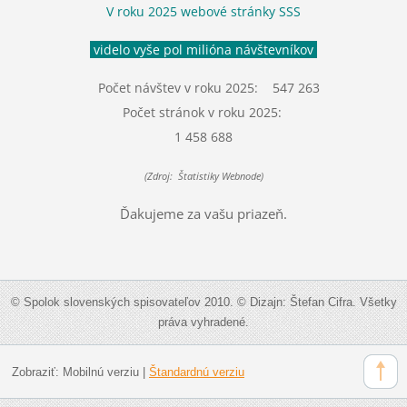
V roku 2025 webové stránky SSS
videlo vyše pol milióna návštevníkov
Počet návštev v roku 2025: 547 263
Počet stránok v roku 2025:
1 458 688
(Zdroj: Štatistiky Webnode)
Ďakujeme za vašu priazeň.
© Spolok slovenských spisovateľov 2010. © Dizajn: Štefan Cifra. Všetky
práva vyhradené.
Zobraziť:
Mobilnú verziu
|
Štandardnú verziu