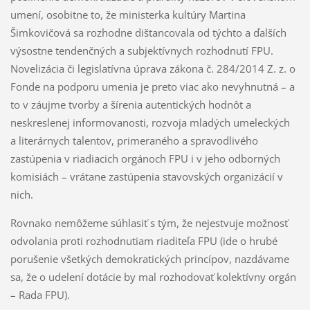
umení, osobitne to, že ministerka kultúry Martina
Šimkovičová sa rozhodne dištancovala od týchto a ďalších
výsostne tendenčných a subjektívnych rozhodnutí FPU.
Novelizácia či legislatívna úprava zákona č. 284/2014 Z. z. o
Fonde na podporu umenia je preto viac ako nevyhnutná – a
to v záujme tvorby a šírenia autentických hodnôt a
neskreslenej informovanosti, rozvoja mladých umeleckých
a literárnych talentov, primeraného a spravodlivého
zastúpenia v riadiacich orgánoch FPU i v jeho odborných
komisiách – vrátane zastúpenia stavovských organizácií v
nich.
Rovnako nemôžeme súhlasiť s tým, že nejestvuje možnosť
odvolania proti rozhodnutiam riaditeľa FPU (ide o hrubé
porušenie všetkých demokratických princípov, nazdávame
sa, že o udelení dotácie by mal rozhodovať kolektívny orgán
– Rada FPU).