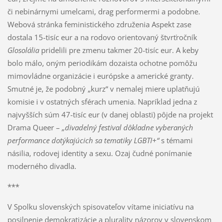
či nebinárnymi umelcami, drag performermi a podobne.
Webová stránka feministického združenia Aspekt zase
dostala 15-tisíc eur a na rodovo orientovaný štvrťročník
Glosolália
pridelili pre zmenu takmer 20-tisíc eur. A keby
bolo málo, oným periodikám dozaista ochotne pomôžu
mimovládne organizácie i európske a americké granty.
Smutné je, že podobný „kurz“ v nemalej miere uplatňujú
komisie i v ostatných sférach umenia. Napríklad jedna z
najvyšších súm 47-tisíc eur (v danej oblasti) pôjde na projekt
Drama Queer –
„divadelný festival dôkladne vyberaných
performance dotýkajúcich sa tematiky LGBTI+“
s témami
násilia, rodovej identity a sexu. Ozaj čudné ponímanie
moderného divadla.
***
V Spolku slovenských spisovateľov vítame iniciatívu na
posilnenie demokratizácie a plurality názorov v slovenskom