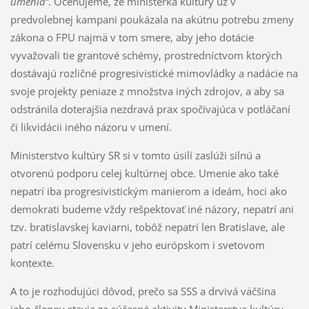
umenia“
. Oceňujeme, že ministerka kultúry už v
predvolebnej kampani poukázala na akútnu potrebu zmeny
zákona o FPU najmä v tom smere, aby jeho dotácie
vyvažovali tie grantové schémy, prostredníctvom ktorých
dostávajú rozličné progresivistické mimovládky a nadácie na
svoje projekty peniaze z množstva iných zdrojov, a aby sa
odstránila doterajšia nezdravá prax spočívajúca v potláčaní
či likvidácii iného názoru v umení.
Ministerstvo kultúry SR si v tomto úsilí zaslúži silnú a
otvorenú podporu celej kultúrnej obce. Umenie ako také
nepatrí iba progresivistickým manierom a ideám, hoci ako
demokrati budeme vždy rešpektovať iné názory, nepatrí ani
tzv. bratislavskej kaviarni, tobôž nepatrí len Bratislave, ale
patrí celému Slovensku v jeho európskom i svetovom
kontexte.
A to je rozhodujúci dôvod, prečo sa SSS a drvivá väčšina