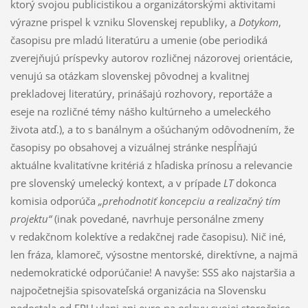
ktorý svojou publicistikou a organizátorskými aktivitami
výrazne prispel k vzniku Slovenskej republiky, a
Dotykom
,
časopisu pre mladú literatúru a umenie (obe periodiká
zverejňujú príspevky autorov rozličnej názorovej orientácie,
venujú sa otázkam slovenskej pôvodnej a kvalitnej
prekladovej literatúry, prinášajú rozhovory, reportáže a
eseje na rozličné témy nášho kultúrneho a umeleckého
života atď.), a to s banálnym a ošúchaným odôvodnením, že
časopisy po obsahovej a vizuálnej stránke nespĺňajú
aktuálne kvalitatívne kritériá z hľadiska prínosu a relevancie
pre slovenský umelecký kontext, a v prípade
LT
dokonca
komisia odporúča
„prehodnotiť koncepciu a realizačný tím
projektu“
(inak povedané, navrhuje personálne zmeny
v redakčnom kolektíve a redakčnej rade časopisu). Nič iné,
len fráza, klamoreč, výsostne mentorské, direktívne, a najmä
nedemokratické odporúčanie! A navyše: SSS ako najstaršia a
najpočetnejšia spisovateľská organizácia na Slovensku
nedostala od FPU vlani ani euro na oslavy svojej storočnice.