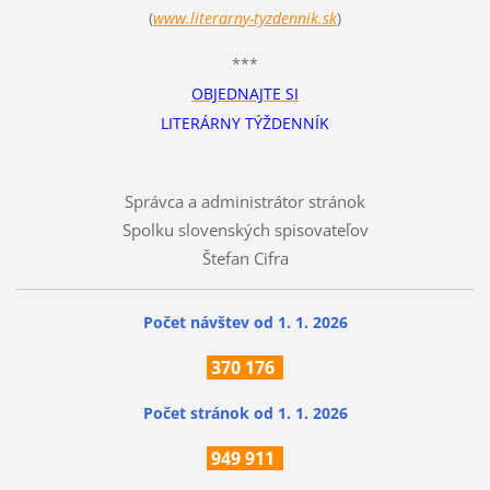
(
www.literarn
y-tyzdennik.sk
)
***
OBJEDNAJTE SI
LITERÁRNY TÝŽDENNÍK
Správca a administrátor stránok
Spolku slovenských spisovateľov
Štefan Cifra
Počet návštev od 1. 1. 2026
370
176
Počet stránok
od 1. 1. 2026
949 911