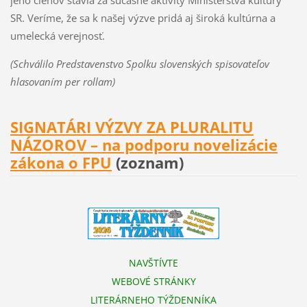
jeho členov stavia za súčasné aktivity Ministerstva kultúry
SR. Veríme, že sa k našej výzve pridá aj široká kultúrna a
umelecká verejnosť.
(Schválilo Predstavenstvo Spolku slovenských spisovateľov
hlasovaním per rollam)
SIGNATÁRI VÝZVY ZA PLURALITU
NÁZOROV – na podporu novelizácie
zákona o FPU
(zoznam)
NAVŠTÍVTE
WEBOVÉ STRÁNKY
LITERÁRNEHO TÝŽDENNÍKA