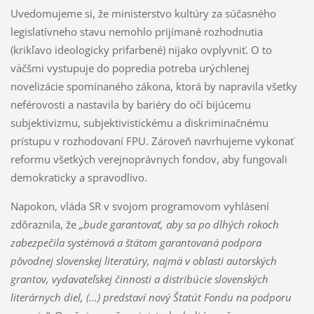
Uvedomujeme si, že ministerstvo kultúry za súčasného
legislatívneho stavu nemohlo prijímané rozhodnutia
(krikľavo ideologicky prifarbené) nijako ovplyvniť. O to
väčšmi vystupuje do popredia potreba urýchlenej
novelizácie spomínaného zákona, ktorá by napravila všetky
neférovosti a nastavila by bariéry do očí bijúcemu
subjektivizmu, subjektivistickému a diskriminačnému
prístupu v rozhodovaní FPU. Zároveň navrhujeme vykonať
reformu všetkých verejnoprávnych fondov, aby fungovali
demokraticky a spravodlivo.
Napokon, vláda SR v svojom programovom vyhlásení
zdôraznila, že
„bude garantovať, aby sa po dlhých rokoch
zabezpečila systémová a štátom garantovaná podpora
pôvodnej slovenskej literatúry, najmä v oblasti autorských
grantov, vydavateľskej činnosti a distribúcie slovenských
literárnych diel, (...) predstaví nový Štatút Fondu na podporu