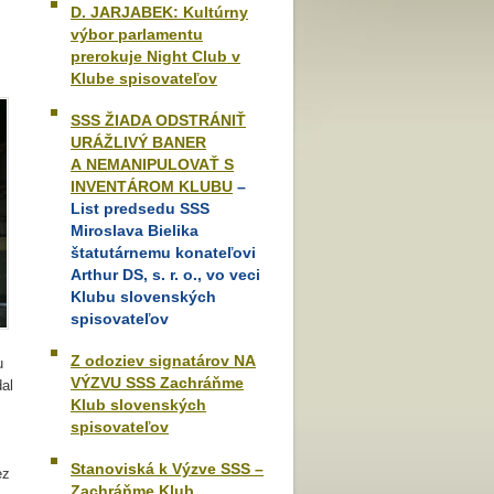
D. JARJABEK: Kultúrny
výbor parlamentu
prerokuje Night Club v
Klube spisovateľov
SSS ŽIADA ODSTRÁNIŤ
URÁŽLIVÝ BANER
A NEMANIPULOVAŤ S
INVENTÁROM KLUBU
–
List predsedu SSS
Miroslava Bielika
štatutárnemu konateľovi
Arthur DS, s. r. o., vo veci
Klubu slovenských
spisovateľov
Z odoziev signatárov NA
u
VÝZVU SSS Zachráňme
al
Klub slovenských
spisovateľov
Stanoviská k Výzve SSS –
ez
Zachráňme Klub