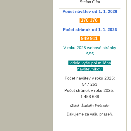
Štefan Cifra
Počet návštev od 1. 1. 2026
370
176
Počet stránok
od 1. 1. 2026
949 911
V roku 2025 webové stránky
SSS
videlo vyše pol milióna
návštevníkov
Počet návštev v roku 2025:
547 263
Počet stránok v roku 2025:
1 458 688
(Zdroj: Štatistiky Webnode)
Ďakujeme za vašu priazeň.