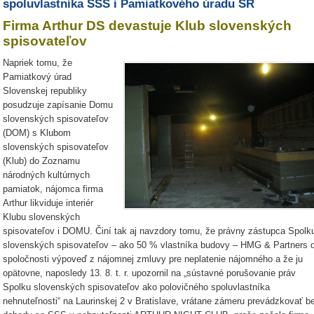
spoluvlastníka SSS i Pamiatkového úradu SR
Firma Arthur DS devastuje Klub slovenských
spisovateľov
Napriek tomu, že
Pamiatkový úrad
Slovenskej republiky
posudzuje zapísanie Domu
slovenských spisovateľov
(DOM) s Klubom
slovenských spisovateľov
(Klub) do Zoznamu
národných kultúrnych
pamiatok, nájomca firma
Arthur likviduje interiér
Klubu slovenských
spisovateľov i DOMU. Činí tak aj navzdory tomu, že právny zástupca Spolk
slovenských spisovateľov – ako 50 % vlastníka budovy – HMG & Partners d
spoločnosti výpoveď z nájomnej zmluvy pre neplatenie nájomného a že ju
opätovne, naposledy 13. 8. t. r. upozornil na „sústavné porušovanie práv
Spolku slovenských spisovateľov ako polovičného spoluvlastníka
nehnuteľnosti“ na Laurinskej 2 v Bratislave, vrátane zámeru prevádzkovať b