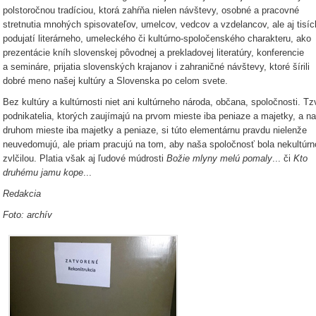
polstoročnou tradíciou, ktorá zahŕňa nielen návštevy, osobné a pracovné
stretnutia mnohých spisovateľov, umelcov, vedcov a vzdelancov, ale aj tisí
podujatí literárneho, umeleckého či kultúrno-spoločenského charakteru, ako
prezentácie kníh slovenskej pôvodnej a prekladovej literatúry, konferencie
a semináre, prijatia slovenských krajanov i zahraničné návštevy, ktoré šírili
dobré meno našej kultúry a Slovenska po celom svete.
Bez kultúry a kultúrnosti niet ani kultúrneho národa, občana, spoločnosti. Tz
podnikatelia, ktorých zaujímajú na prvom mieste iba peniaze a majetky, a na
druhom mieste iba majetky a peniaze, si túto elementárnu pravdu nielenže
neuvedomujú, ale priam pracujú na tom, aby naša spoločnosť bola nekultúrn
zvlčilou. Platia však aj ľudové múdrosti
Božie mlyny melú pomaly
... či
Kto
druhému jamu kope
...
Redakcia
Foto: archív