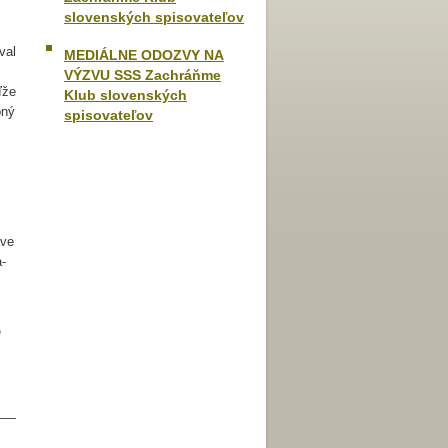
slovenských spisovateľov
val
MEDIÁLNE ODOZVY NA
VÝZVU SSS Zachráňme
ďže
Klub slovenských
bný
spisovateľov
ave
a-
e
________________________________________________________________