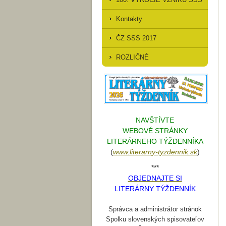
Kontakty
ČZ SSS 2017
ROZLIČNÉ
NAVŠTÍVTE
WEBOVÉ STRÁNKY
LITERÁRNEHO TÝŽDENNÍKA
(
www.literarn
y-tyzdennik.sk
)
***
OBJEDNAJTE SI
LITERÁRNY TÝŽDENNÍK
Správca a administrátor stránok
Spolku slovenských spisovateľov