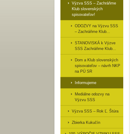
Výzva SSS – Zachráňme
Klub slovenských
spisovateľov!
ODOZVY na Výzvu SSS
– Zachráňme Klub...
STANOVISKÁ k Výzve
SSS Zachráňme Klub...
Dom a Klub slovenských
spisovateľov – návrh NKP
na PÚ SR
Informujeme
Mediálne odozvy na
Výzvu SSS
Výzva SSS – Rok Ľ. Štúra
Zbierka Kukučín
100. VÝROČIE VZNIKU SSS