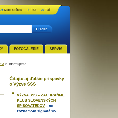
Mapa stránok
RSS
Tlač
KY
FOTOGALÉRIE
SERVIS
ov!
>
Informujeme
Čítajte aj ďalšie príspevky
o Výzve SSS
VÝZVA SSS – ZACHRÁŇME
KLUB SLOVENSKÝCH
SPISOVATEĽOV
– so
zoznamom signatárov