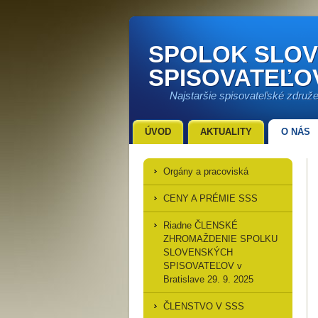
SPOLOK SLO
SPISOVATEĽO
Najstaršie spisovateľské združ
ÚVOD
AKTUALITY
O NÁS
Orgány a pracoviská
CENY A PRÉMIE SSS
Riadne ČLENSKÉ
ZHROMAŽDENIE SPOLKU
SLOVENSKÝCH
SPISOVATEĽOV v
Bratislave 29. 9. 2025
ČLENSTVO V SSS