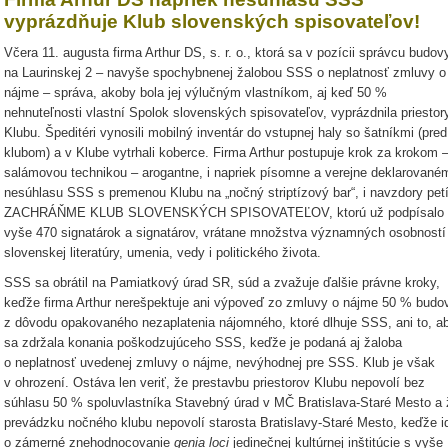
vyprázdňuje Klub slovenských spisovateľov!
Včera 11. augusta firma Arthur DS, s. r. o., ktorá sa v pozícii správcu budov
na Laurinskej 2 – navyše spochybnenej žalobou SSS o neplatnosť zmluvy o
nájme – správa, akoby bola jej výlučným vlastníkom, aj keď 50 %
nehnuteľnosti vlastní Spolok slovenských spisovateľov, vyprázdnila priestor
Klubu. Špeditéri vynosili mobilný inventár do vstupnej haly so šatníkmi (pred
klubom) a v Klube vytrhali koberce. Firma Arthur postupuje krok za krokom 
salámovou technikou – arogantne, i napriek písomne a verejne deklarované
nesúhlasu SSS s premenou Klubu na „nočný striptízový bar“, i navzdory petí
ZACHRÁŇME KLUB SLOVENSKÝCH SPISOVATEĽOV, ktorú už podpísalo
vyše 470 signatárok a signatárov, vrátane množstva významných osobností
slovenskej literatúry, umenia, vedy i politického života.
SSS sa obrátil na Pamiatkový úrad SR, súd a zvažuje ďalšie právne kroky,
keďže firma Arthur nerešpektuje ani výpoveď zo zmluvy o nájme 50 % budo
z dôvodu opakovaného nezaplatenia nájomného, ktoré dlhuje SSS, ani to, a
sa zdržala konania poškodzujúceho SSS, keďže je podaná aj žaloba
o neplatnosť uvedenej zmluvy o nájme, nevýhodnej pre SSS. Klub je však
v ohrození. Ostáva len veriť, že prestavbu priestorov Klubu nepovolí bez
súhlasu 50 % spoluvlastníka Stavebný úrad v MČ Bratislava-Staré Mesto a 
prevádzku nočného klubu nepovolí starosta Bratislavy-Staré Mesto, keďže i
o zámerné znehodnocovanie
genia loci
jedinečnej kultúrnej inštitúcie s vyše