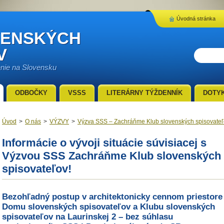
Úvodná stránka
VENSKÝCH
V
enie na Slovensku
ODBOČKY
VSSS
LITERÁRNY TÝŽDENNÍK
DOTY
Úvod
>
O nás
>
VÝZVY
>
Výzva SSS – Zachráňme Klub slovenských spisovateľ
Informácie o vývoji situácie súvisiacej s
Výzvou SSS Zachráňme Klub slovenských
spisovateľov!
Bezohľadný postup v architektonicky cennom priestore
Domu slovenských spisovateľov a Klubu slovenských
spisovateľov na Laurinskej 2 – bez súhlasu