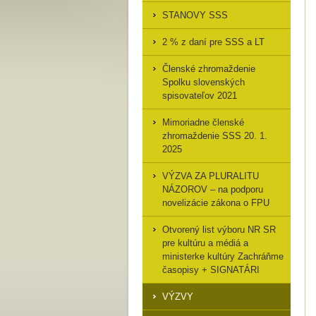
STANOVY SSS
2 % z daní pre SSS a LT
Členské zhromaždenie
Spolku slovenských
spisovateľov 2021
Mimoriadne členské
zhromaždenie SSS 20. 1.
2025
VÝZVA ZA PLURALITU
NÁZOROV – na podporu
novelizácie zákona o FPU
Otvorený list výboru NR SR
pre kultúru a médiá a
ministerke kultúry Zachráňme
časopisy + SIGNATÁRI
VÝZVY