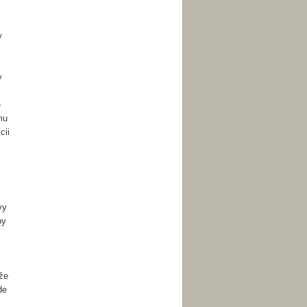
y
y
–
mu
cii
vy
by
že
de