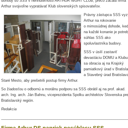
dohody so SSS v nehnuteľnosti ARTHUR NIGHT CLUB, prečo začala firma
Arthur svojvoľne vypratávať Klub slovenských spisovateľov.
Právny zástupca SSS vyz
Arthur na rokovanie
o mimosúdnej dohode, ke
na každé konanie je potre
súhlas SSS ako
spoluvlastníka budovy.
SSS v úsilí zastaviť
devastáciu DOMU a Klubu
sa obracia aj na Krajský
pamiatkový úrad v Bratisl
a Stavebný úrad Bratislav
Staré Mesto, aby prešetrili postup firmy Arthur.
So žiadosťou o odbornú a morálnu podporu sa SSS obrátil aj na prof. akad.
arch. Ing. arch. Ján Bahnu, viceprezidenta Spolku architektov Slovenska pr
Bratislavský región.
Redakcia
_______________________________________________________________
Firma Arhur DS napriek nesúhlasu SSS