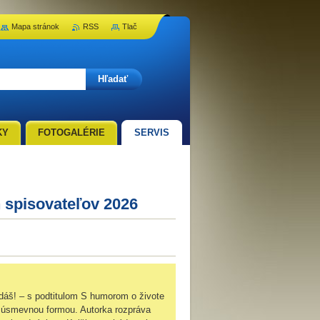
Mapa stránok
RSS
Tlač
KY
FOTOGALÉRIE
SERVIS
 spisovateľov 2026
dáš! – s podtitulom S humorom o živote
e úsmevnou formou. Autorka rozpráva