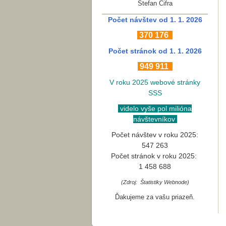
Štefan Cifra
Počet návštev od 1. 1. 2026
370
176
Počet stránok
od 1. 1. 2026
949 911
V roku 2025 webové stránky
SSS
videlo vyše pol milióna
návštevníkov
Počet návštev v roku 2025:
547 263
Počet stránok v roku 2025:
1 458 688
(Zdroj: Štatistiky Webnode)
Ďakujeme za vašu priazeň.