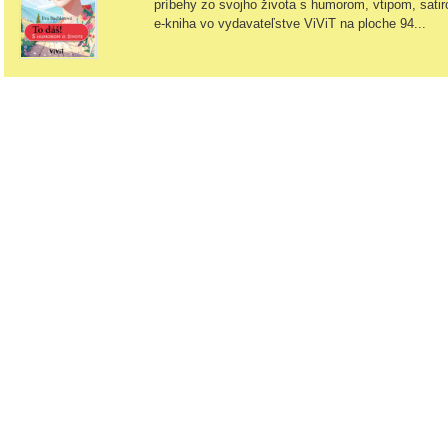
príbehy zo svojho života s humorom, vtipom, sati
e-kniha vo vydavateľstve ViViT na ploche 94...