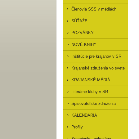
Členovia SSS v médiách
SÚŤAŽE
POZVÁNKY
NOVÉ KNIHY
Inštitúcie pre krajanov v SR
Krajanské združenia vo svete
KRAJANSKÉ MÉDIÁ
Literárne kluby v SR
Spisovateľské združenia
KALENDÁRIÁ
Profily
Spomienky, nekrológy