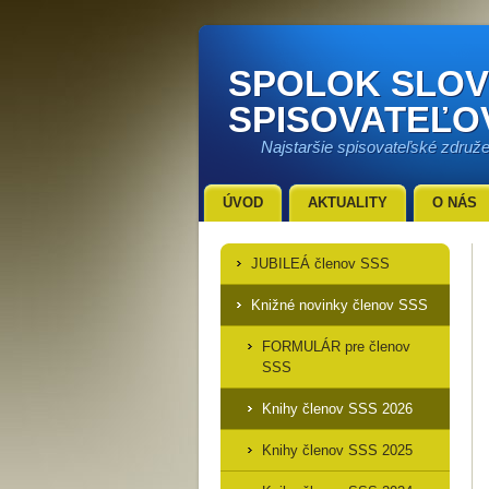
SPOLOK SLO
SPISOVATEĽO
Najstaršie spisovateľské združ
ÚVOD
AKTUALITY
O NÁS
JUBILEÁ členov SSS
Knižné novinky členov SSS
FORMULÁR pre členov
SSS
Knihy členov SSS 2026
Knihy členov SSS 2025