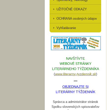
UŽITOČNÉ ODKAZY
OCHRANA osobných údajov
Vyhľadávanie
NAVŠTÍVTE
WEBOVÉ STRÁNKY
LITERÁRNEHO TÝŽDENNÍKA
(
www.literarn
y-tyzdennik.sk
)
***
OBJEDNAJTE SI
LITERÁRNY TÝŽDENNÍK
Správca a administrátor stránok
Spolku slovenských spisovateľov