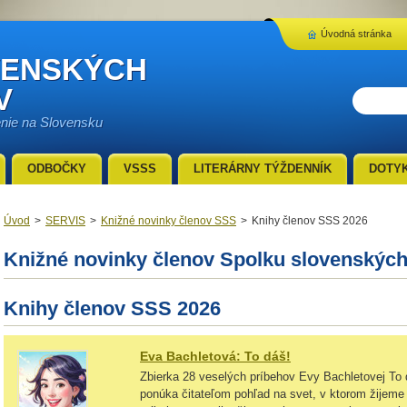
Úvodná stránka
VENSKÝCH
V
enie na Slovensku
ODBOČKY
VSSS
LITERÁRNY TÝŽDENNÍK
DOTY
Úvod
>
SERVIS
>
Knižné novinky členov SSS
>
Knihy členov SSS 2026
Knižné novinky členov Spolku slovenských
Knihy členov SSS 2026
Eva Bachletová: To dáš!
Zbierka 28 veselých príbehov Evy Bachletovej To 
ponúka čitateľom pohľad na svet, v ktorom žijem