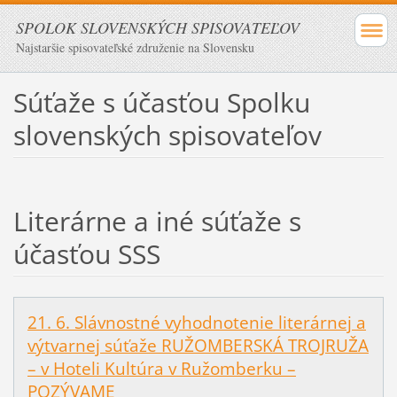
SPOLOK SLOVENSKÝCH SPISOVATEĽOV
Najstaršie spisovateľské združenie na Slovensku
Súťaže s účasťou Spolku
slovenských spisovateľov
Literárne a iné súťaže s
účasťou SSS
21. 6. Slávnostné vyhodnotenie literárnej a
výtvarnej súťaže RUŽOMBERSKÁ TROJRUŽA
– v Hoteli Kultúra v Ružomberku –
POZÝVAME