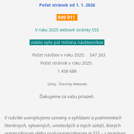
Počet stránok
od 1. 1. 2026
949 911
V roku 2025 webové stránky SSS
videlo vyše pol milióna návštevníkov
Počet návštev v roku 2025: 547 263
Počet stránok v roku 2025:
1 458 688
(Zdroj: Štatistiky Webnode)
Ďakujeme za vašu priazeň.
V rubrike uverejňujeme oznamy o vyhlásení a podmienkach
literárnych, výtvarných, umeleckých a iných súťaží, ktorých
organizátorom alebo spoluorganizátorom je SSS – s termínmi