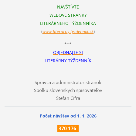
NAVŠTÍVTE
WEBOVÉ STRÁNKY
LITERÁRNEHO TÝŽDENNÍKA
(
www.literarn
y-tyzdennik.sk
)
***
OBJEDNAJTE SI
LITERÁRNY TÝŽDENNÍK
Správca a administrátor stránok
Spolku slovenských spisovateľov
Štefan Cifra
Počet návštev od 1. 1. 2026
370
176