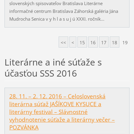
slovenských spisovateľov Bratislava Literárne
informačné centrum Bratislava Záhorská galéria Jána
Mudrocha Senica v y h l a s u j ú XXXI. ročník...
<<
<
15
16
17
18
19
Literárne a iné súťaže s
účasťou SSS 2016
28. 11. – 2. 12. 2016 – Celoslovenská
literárna súťaž JAŠÍKOVE KYSUCE a
literárny festival – Slávnostné
vyhodnotenie súťaže a literárny večer –
POZVÁNKA