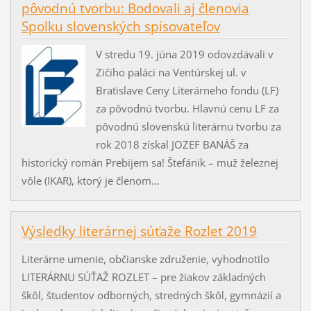
pôvodnú tvorbu: Bodovali aj členovia
Spolku slovenských spisovateľov
V stredu 19. júna 2019 odovzdávali v
Zičiho paláci na Ventúrskej ul. v
Bratislave Ceny Literárneho fondu (LF)
za pôvodnú tvorbu. Hlavnú cenu LF za
pôvodnú slovenskú literárnu tvorbu za
rok 2018 získal JOZEF BANÁŠ za
historický román Prebijem sa! Štefánik – muž železnej
vôle (IKAR), ktorý je členom...
Výsledky literárnej súťaže Rozlet 2019
Literárne umenie, občianske združenie, vyhodnotilo
LITERÁRNU SÚŤAŽ ROZLET – pre žiakov základných
škôl, študentov odborných, stredných škôl, gymnázií a