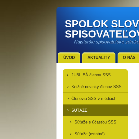
SPOLOK SLO
SPISOVATEĽO
Najstaršie spisovateľské združ
ÚVOD
AKTUALITY
O NÁS
JUBILEÁ členov SSS
Knižné novinky členov SSS
Členovia SSS v médiách
SÚŤAŽE
Súťaže s účasťou SSS
Súťaže (ostatné)