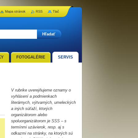
Mapa stránok
RSS
Tlač
KY
FOTOGALÉRIE
SERVIS
V rubrike uverejňujeme oznamy o
vyhlásení a podmienkach
literárnych, výtvarných, umeleckých
a iných súťaží, ktorých
organizátorom alebo
spoluorganizátorom je SSS – s
termínmi uzávierok, resp. aj s
odkazmi na stránky, na ktorých sú