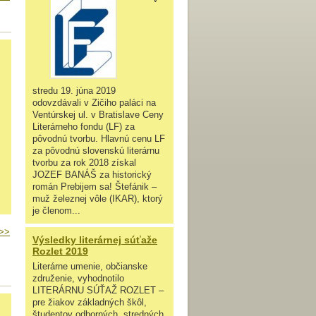
stredu 19. júna 2019
odovzdávali v Zičiho paláci na
Ventúrskej ul. v Bratislave Ceny
Literárneho fondu (LF) za
pôvodnú tvorbu. Hlavnú cenu LF
za pôvodnú slovenskú literárnu
tvorbu za rok 2018 získal
JOZEF BANÁŠ za historický
román Prebijem sa! Štefánik –
muž železnej vôle (IKAR), ktorý
je členom...
>>
Výsledky literárnej súťaže
Rozlet 2019
Literárne umenie, občianske
združenie, vyhodnotilo
LITERÁRNU SÚŤAŽ ROZLET –
pre žiakov základných škôl,
študentov odborných, stredných