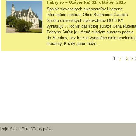
Fabryho – Uzávierka: 31. október 2015
Spolok slovenských spisovateľov Literárne
informačné centrum Obec Budmerice Časopis
Spolku slovenských spisovateľov DOTYKY
vyhlasujú 7. ročník básnickej súťaže Cena Rudolf
Fabryho Súťaž je určená mladým autorom poézie
do 30 rokov, bez knižne vydaného diela umeleckej
literatúry. Každý autor môže...
1
|
2
|
3
>
zajn: Štefan Cifra. Všetky práva