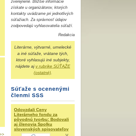
zverejnené. Bližšie informácie
získate u organizátorov, ktorých
kontakty uvádzame pri jednotlivých
súťažiach. Za správnosť údajov
zodpovedajú vyhlasovatelia súťaží.
Redakcia
Literárne, výtvarné, umelecké
a iné
súťaže, vrátane tých,
ktoré vyhlasujú iné subjekty,
nájdete aj
v rubrike SÚŤAŽE
(ostatné)
.
Súťaže s ocenenými
členmi SSS
Odovzdali Ceny
Literárneho fondu za
pôvodnú tvorbu: Bodovali
aj členovia Spolku
slovenských spisovateľov
>>
V