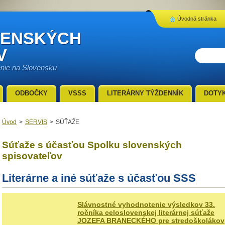
Úvodná stránka
VENSKÝCH
V
enie na Slovensku
ODBOČKY
VSSS
LITERÁRNY TÝŽDENNÍK
DOTY
Úvod
>
SERVIS
>
SÚŤAŽE
Súťaže s účasťou Spolku slovenských
spisovateľov
Literárne a iné súťaže s účasťou SSS
Slávnostné vyhodnotenie výsledkov 33.
ročníka celoslovenskej literárnej súťaže
JOZEFA BRANECKÉHO pre stredoškolákov