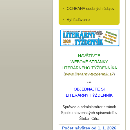
OCHRANA osobných údajov
Vyhľadávanie
NAVŠTÍVTE
WEBOVÉ STRÁNKY
LITERÁRNEHO TÝŽDENNÍKA
(
www.literarn
y-tyzdennik.sk
)
***
OBJEDNAJTE SI
LITERÁRNY TÝŽDENNÍK
Správca a administrátor stránok
Spolku slovenských spisovateľov
Štefan Cifra
Počet návštev od 1. 1. 2026