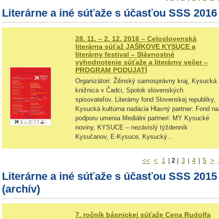
Literárne a iné súťaže s účasťou SSS 2016
28. 11. – 2. 12. 2016 – Celoslovenská
literárna súťaž JAŠÍKOVE KYSUCE a
literárny festival – Slávnostné
vyhodnotenie súťaže a literárny večer –
PROGRAM PODUJATÍ
Organizátori: Žilinský samosprávny kraj, Kysucká
knižnica v Čadci, Spolok slovenských
spisovateľov, Literárny fond Slovenskej republiky,
Kysucká kultúrna nadácia Hlavný partner: Fond na
podporu umenia Mediálni partneri: MY Kysucké
noviny, KYSUCE – nezávislý týždenník
Kysučanov, E-Kysuce, Kysucký...
<<
<
1
|
2
|
3
|
4
|
5
>
Literárne a iné súťaže s účasťou SSS 2015
(archív)
7. ročník básnickej súťaže Cena Rudolfa