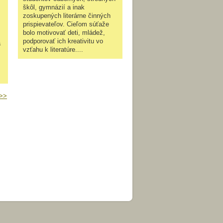
škôl, gymnázií a inak
zoskupených literárne činných
prispievateľov. Cieľom súťaže
bolo motivovať deti, mládež,
podporovať ich kreativitu vo
a
vzťahu k literatúre....
>>