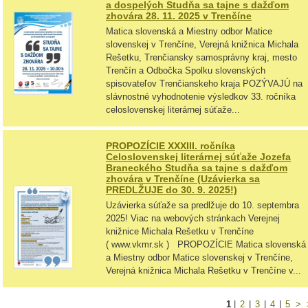
a dospelých Studňa sa tajne s dažďom
zhovára 28. 11. 2025 v Trenčíne
Matica slovenská a Miestny odbor Matice
slovenskej v Trenčíne, Verejná knižnica Michala
Rešetku, Trenčiansky samosprávny kraj, mesto
Trenčín a Odbočka Spolku slovenských
spisovateľov Trenčianskeho kraja POZÝVAJÚ na
slávnostné vyhodnotenie výsledkov 33. ročníka
celoslovenskej literárnej súťaže...
PROPOZÍCIE XXXIII. ročníka
Celoslovenskej literárnej súťaže Jozefa
Braneckého Studňa sa tajne s dažďom
zhovára v Trenčíne (Uzávierka sa
PREDLŽUJE do 30. 9. 2025!)
Uzávierka súťaže sa predlžuje do 10. septembra
2025! Viac na webových stránkach Verejnej
knižnice Michala Rešetku v Trenčíne
( www.vkmr.sk ) PROPOZÍCIE Matica slovenská
a Miestny odbor Matice slovenskej v Trenčíne,
Verejná knižnica Michala Rešetku v Trenčíne v...
1
|
2
|
3
|
4
|
5
>