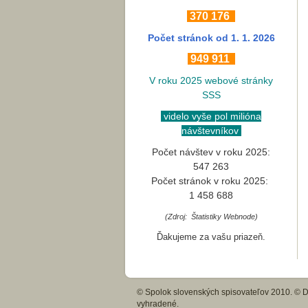
370
176
Počet stránok
od 1. 1. 2026
949 911
V roku 2025 webové stránky
SSS
videlo vyše pol milióna
návštevníkov
Počet návštev v roku 2025:
547 263
Počet stránok v roku 2025:
1 458 688
(Zdroj: Štatistiky Webnode)
Ďakujeme za vašu priazeň.
© Spolok slovenských spisovateľov 2010. © Di
vyhradené.