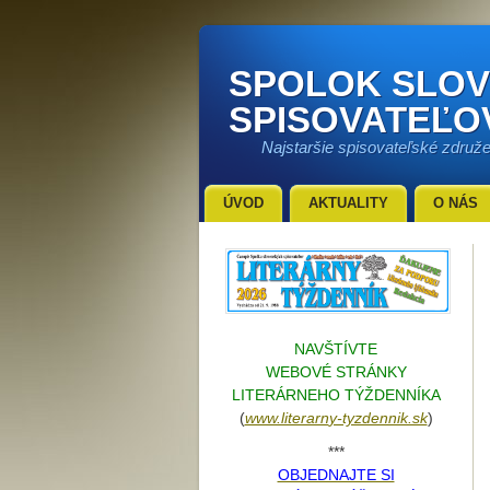
SPOLOK SLO
SPISOVATEĽO
Najstaršie spisovateľské združ
ÚVOD
AKTUALITY
O NÁS
NAVŠTÍVTE
WEBOVÉ STRÁNKY
LITERÁRNEHO TÝŽDENNÍKA
(
www.literarn
y-tyzdennik.sk
)
***
OBJEDNAJTE SI