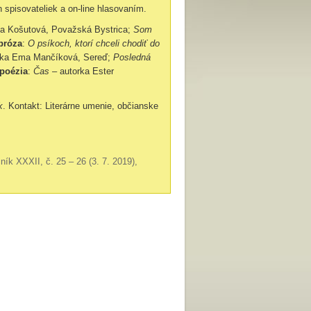
h spisovateliek a on-line hlasovaním.
ia Košutová, Považská Bystrica;
Som
 próza
:
O psíkoch, ktorí chceli chodiť do
rka Ema Mančíková, Sereď;
Posledná
 poézia
:
Čas
– autorka Ester
k
. Kontakt: Literárne umenie, občianske
čník XXXII, č. 25 – 26 (3. 7. 2019),