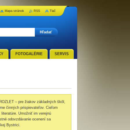
Mapa stránok
RSS
Tlač
KY
FOTOGALÉRIE
SERVIS
ROZLET – pre žiakov základných škôl,
rne činných prispievateľov. Cieľom
 literatúre. Umožniť im verejnú
nostné odovzdávanie ocenení sa
ej Bystrici.