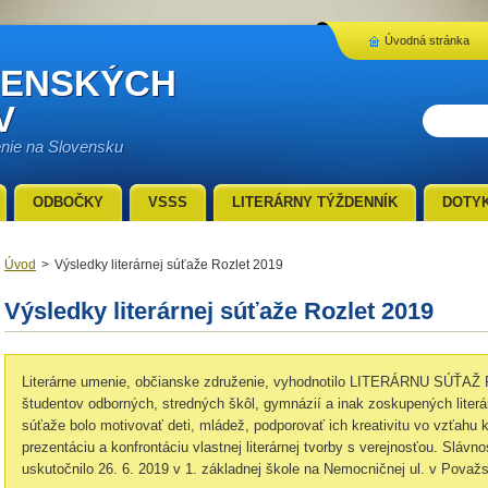
Úvodná stránka
VENSKÝCH
V
enie na Slovensku
ODBOČKY
VSSS
LITERÁRNY TÝŽDENNÍK
DOTY
Úvod
>
Výsledky literárnej súťaže Rozlet 2019
Výsledky literárnej súťaže Rozlet 2019
Literárne umenie, občianske združenie, vyhodnotilo LITERÁRNU SÚŤAŽ 
študentov odborných, stredných škôl, gymnázií a inak zoskupených literá
súťaže bolo motivovať deti, mládež, podporovať ich kreativitu vo vzťahu k
prezentáciu a konfrontáciu vlastnej literárnej tvorby s verejnosťou. Sláv
uskutočnilo 26. 6. 2019 v 1. základnej škole na Nemocničnej ul. v Považsk