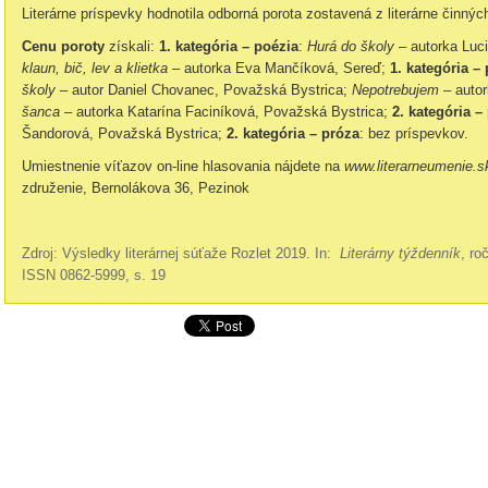
Literárne príspevky hodnotila odborná porota zostavená z literárne činnýc
Cenu poroty
získali:
1. kategória – poézia
:
Hurá do školy
– autorka Luc
klaun, bič, lev a klietka
– autorka Eva Mančíková, Sereď;
1. kategória –
školy
– autor Daniel Chovanec, Považská Bystrica;
Nepotrebujem
– auto
šanca
– autorka Katarína Faciníková, Považská Bystrica;
2. kategória –
Šandorová, Považská Bystrica;
2. kategória – próza
: bez príspevkov.
Umiestnenie víťazov on-line hlasovania nájdete na
www.literarneumenie.s
združenie, Bernolákova 36, Pezinok
Zdroj: Výsledky literárnej súťaže Rozlet 2019. In:
Literárny týždenník
, ro
ISSN 0862-5999, s. 19