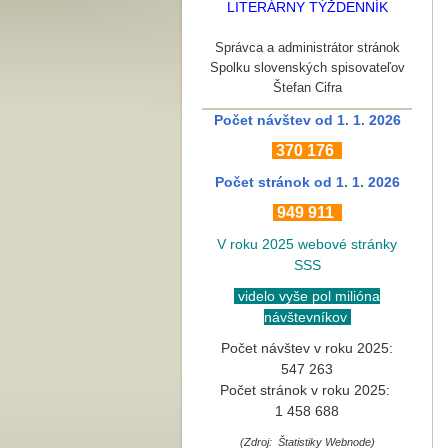
LITERÁRNY TÝŽDENNÍK
Správca a administrátor stránok
Spolku slovenských spisovateľov
Štefan Cifra
Počet návštev od 1. 1. 2026
370
176
Počet stránok
od 1. 1. 2026
949 911
V roku 2025 webové stránky
SSS
videlo vyše pol milióna
návštevníkov
Počet návštev v roku 2025:
547 263
Počet stránok v roku 2025:
1 458 688
(Zdroj: Štatistiky Webnode)