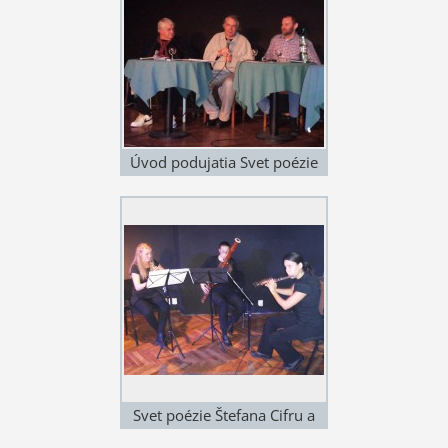
Úvod podujatia Svet poézie
štefana Cifru a Borisa
Brendzu. Zľava Peter Jaroš,
Štefan Cifra a Boris Brendza.
V-Klub 9.10. 2015. Foto:
Margaréta Cifrová
Svet poézie Štefana Cifru a
Borisa Brendzu. Hudobné