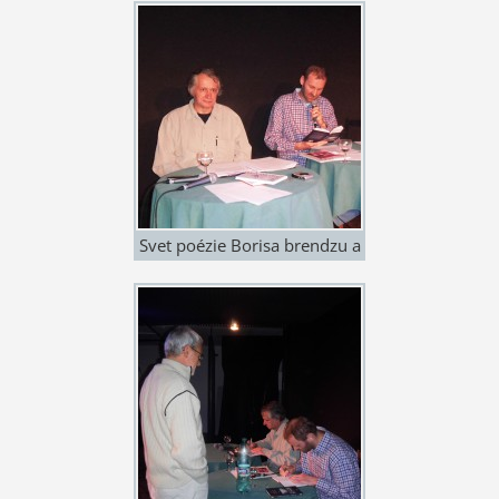
trio v zložení Alžbeta
Struňáková, Nikola
Ovčarovičová a Mária
Pindešová. V-Klub 9.10.
2015. Foto: Margaréta
Cifrová
Svet poézie Borisa brendzu a
Štefana Cifru. Zľava Štefan
Cifra a Boris Brendza. V-Klub
9.10. 2015. Foto: Margaréta
Cifrová