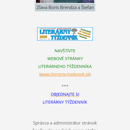
Zľava Boris Brendza a Štefan
Cifra. Autogramiáda. V-Klub
9.10. 2015. Foto: Margaréta
Cifrová
NAVŠTÍVTE
WEBOVÉ STRÁNKY
LITERÁRNEHO TÝŽDENNÍKA
(
www.literarn
y-tyzdennik.sk
)
***
OBJEDNAJTE SI
LITERÁRNY TÝŽDENNÍK
Správca a administrátor stránok