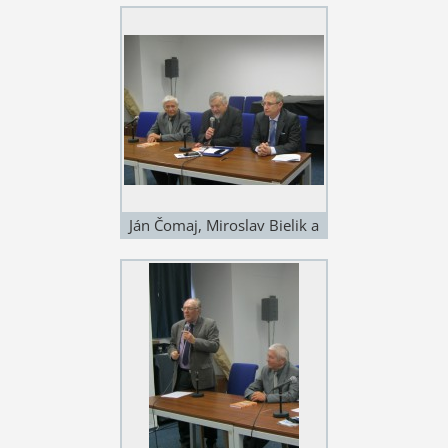
4. 2015 v Univerzitnej
knižnici v Bratislave. Foto:
Štefan Cifra
Ján Čomaj, Miroslav Bielik a
Jozef Leikert. Kolokvium Ján
Čomaj a Literatúra faktu 17.
4. 2015 v Univerzitnej
knižnici v Bratislave. Foto:
Štefan Cifra