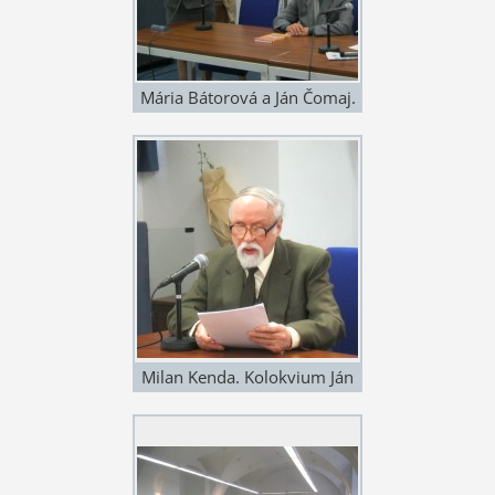
Mária Bátorová a Ján Čomaj.
Kolokvium Ján Čomaj a
Literatúra faktu 17. 4. 2015 v
Univerzitnej knižnici v
Bratislave. Foto: Štefan Cifra
Milan Kenda. Kolokvium Ján
Čomaj a Literatúra faktu 17.
4. 2015 v Univerzitnej
knižnici v Bratislave. Foto:
Štefan Cifra