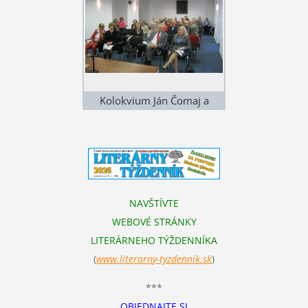
Kolokvium Ján Čomaj a
Literatúra faktu 17. 4. 2015 v
Univerzitnej knižnici v
Bratislave. Foto: Štefan Cifra
NAVŠTÍVTE
WEBOVÉ STRÁNKY
LITERÁRNEHO TÝŽDENNÍKA
(
www.literarn
y-tyzdennik.sk
)
***
OBJEDNAJTE SI