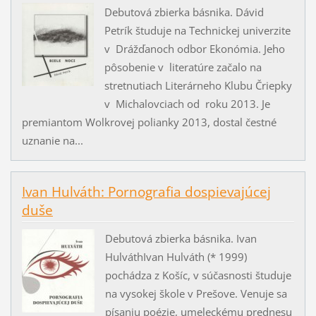
Debutová zbierka básnika. Dávid
Petrík študuje na Technickej univerzite
v Drážďanoch odbor Ekonómia. Jeho
pôsobenie v literatúre začalo na
stretnutiach Literárneho Klubu Čriepky
v Michalovciach od roku 2013. Je
premiantom Wolkrovej polianky 2013, dostal čestné
uznanie na...
Ivan Hulváth: Pornografia dospievajúcej
duše
Debutová zbierka básnika. Ivan
HulváthIvan Hulváth (* 1999)
pochádza z Košíc, v súčasnosti študuje
na vysokej škole v Prešove. Venuje sa
písaniu poézie, umeleckému prednesu