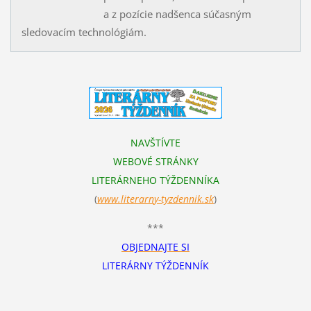
a z pozície nadšenca súčasným
sledovacím technológiám.
NAVŠTÍVTE
WEBOVÉ STRÁNKY
LITERÁRNEHO TÝŽDENNÍKA
(
www.literarn
y-tyzdennik.sk
)
***
OBJEDNAJTE SI
LITERÁRNY TÝŽDENNÍK