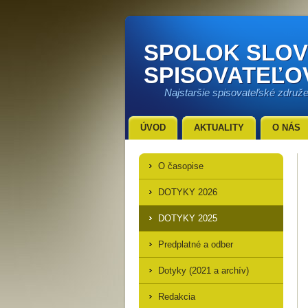
SPOLOK SLO
SPISOVATEĽO
Najstaršie spisovateľské združ
ÚVOD
AKTUALITY
O NÁS
O časopise
DOTYKY 2026
DOTYKY 2025
Predplatné a odber
Dotyky (2021 a archív)
Redakcia