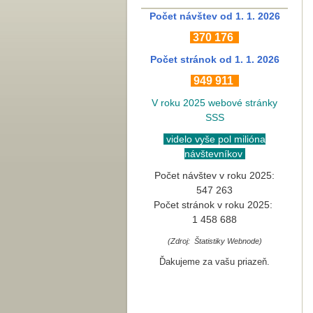
Počet návštev od 1. 1. 2026
370
176
Počet stránok
od 1. 1. 2026
949 911
V roku 2025 webové stránky
SSS
videlo vyše pol milióna
návštevníkov
Počet návštev v roku 2025:
547 263
Počet stránok v roku 2025:
1 458 688
(Zdroj: Štatistiky Webnode)
Ďakujeme za vašu priazeň.