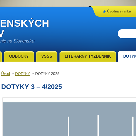
Úvodná stránka
VENSKÝCH
V
enie na Slovensku
ODBOČKY
VSSS
LITERÁRNY TÝŽDENNÍK
DOTY
Úvod
>
DOTYKY
>
DOTYKY 2025
DOTYKY 3 – 4/2025