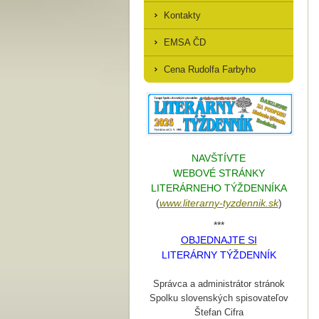
Kontakty
EMSA ČD
Cena Rudolfa Farbyho
NAVŠTÍVTE
WEBOVÉ STRÁNKY
LITERÁRNEHO TÝŽDENNÍKA
(
www.literarn
y-tyzdennik.sk
)
***
OBJEDNAJTE SI
LITERÁRNY TÝŽDENNÍK
Správca a administrátor stránok
Spolku slovenských spisovateľov
Štefan Cifra