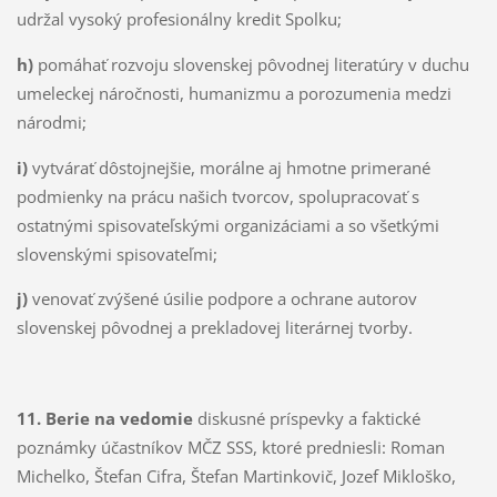
udržal vysoký profesionálny kredit Spolku;
h)
pomáhať rozvoju slovenskej pôvodnej literatúry v duchu
umeleckej náročnosti, humanizmu a porozumenia medzi
národmi;
i)
vytvárať dôstojnejšie, morálne aj hmotne primerané
podmienky na prácu našich tvorcov, spolupracovať s
ostatnými spisovateľskými organizáciami a so všetkými
slovenskými spisovateľmi;
j)
venovať zvýšené úsilie podpore a ochrane autorov
slovenskej pôvodnej a prekladovej literárnej tvorby.
11. Berie na vedomie
diskusné príspevky a faktické
poznámky účastníkov MČZ SSS, ktoré predniesli: Roman
Michelko, Štefan Cifra, Štefan Martinkovič, Jozef Mikloško,