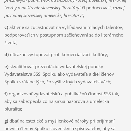
tvorby a na šírenie slovenskej literatúry“
či podnecovať
„rozvoj
pôvodnej slovenskej umeleckej literatúry“
;
c)
aktívne sa zúčastňovať na vyhľadávaní mladých talentov,
podporovať ich v postupnom začleňovaní sa do literárneho
života;
d)
dôrazne vystupovať proti komercializácii kultúry;
e)
skvalitňovať prezentáciu vydavateľskej ponuky
Vydavateľstva SSS, Spolku ako vydavateľa a diel členov
Spolku vrátane tých, čo vyšli v iných vydavateľstvách;
f)
organizovať vydavateľskú a publikačnú činnosť SSS tak,
aby sa zabezpečila čo najširšia názorová a umelecká
pluralita;
g)
dbať na estetické a myšlienkové nároky pri prijímaní
nových členov Spolku slovenských spisovateľov, aby sa