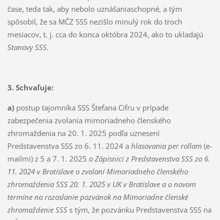
čase, teda tak, aby nebolo uznášaniaschopné, a tým
spôsobil, že sa MČZ SSS nezišlo minulý rok do troch
mesiacov, t. j. cca do konca októbra 2024, ako to ukladajú
Stanovy SSS
.
3. Schvaľuje:
a)
postup tajomníka SSS Štefana Cifru v prípade
zabezpečenia zvolania mimoriadneho členského
zhromaždenia na 20. 1. 2025 podľa uznesení
Predstavenstva SSS zo 6. 11. 2024 a
hlasovania per rollam
(e-
mailmi) z 5 a 7. 1. 2025
o
Zápisnici z Predstavenstva SSS zo 6.
11. 2024 v Bratislave o zvolaní Mimoriadneho členského
zhromaždenia SSS 20. 1. 2025 v UK v Bratislave a o novom
termíne na rozoslani
e
pozvánok na Mimoriadne členské
zhromaždenie SSS
s tým, že pozvánku Predstavenstva SSS na