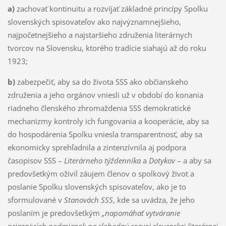
a)
zachovať kontinuitu a rozvíjať základné princípy Spolku
slovenských spisovateľov ako najvýznamnejšieho,
najpočetnejšieho a najstaršieho združenia literárnych
tvorcov na Slovensku, ktorého tradície siahajú až do roku
1923;
b)
zabezpečiť, aby sa do života SSS ako občianskeho
združenia a jeho orgánov vniesli už v období do konania
riadneho členského zhromaždenia SSS demokratické
mechanizmy kontroly ich fungovania a kooperácie, aby sa
do hospodárenia Spolku vniesla transparentnosť, aby sa
ekonomicky sprehľadnila a zintenzívnila aj podpora
časopisov SSS –
Literárneho týždenníka
a
Dotykov
– a aby sa
predovšetkým oživil záujem členov o spolkový život a
poslanie Spolku slovenských spisovateľov, ako je to
sformulované v
Stanovách SSS
, kde sa uvádza, že jeho
poslaním je predovšetkým
„napomáhať vytváranie
priaznivých podmienok na slobodný rozvoj slovenskej literárnej