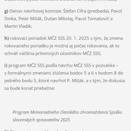
g)
členov návrhovej komisie: Štefan Cifra (predseda), Pavol
Dinka, Peter Mišák, Dušan Mikolaj, Pavol Tomašovič a
Martin Vladik;
h)
rokovací poriadok MČZ SSS 20. 1. 2025 s tým, že zmena
rokovacieho poriadku je možná aj počas rokovania, ak to
schváli väčšina prítomných účastníkov MČZ SSS;
i)
program MČZ SSS podľa návrhu MČZ SSS v pozvánke –
s formálnymi zmenami zlúčenia bodov 5 a 6 s bodom 8 do
jedného bodu 5, ktoré navrhol P. Mišák, a s tým, že diskusia
sa bude konať priebežne:
Program Mimoriadneho členského zhromaždenia Spolku
slovenských spisovateľov 2025