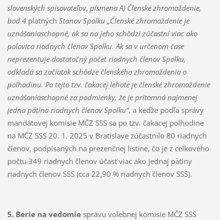
slovenských spisovateľov
,
písmena A)
Členské zhromaždenie,
bod 4
platných
Stanov Spolku
„Členské zhromaždenie je
uznášaniaschopné, ak sa na jeho schôdzi zúčastní viac ako
polovica riadnych členov Spolku. Ak sa v určenom čase
neprezentuje dostatočný počet riadnych členov Spolku,
odkladá sa začiatok schôdze členského zhromaždenia o
polhodinu. Po tejto tzv. čakacej lehote je členské zhromaždenie
uznášaniaschopné za podmienky, že je prítomná najmenej
jedna pätina riadnych členov Spolku“
, a keďže podľa správy
mandátovej komisie MČZ SSS sa po tzv. čakacej polhodine
na MČZ SSS 20. 1. 2025 v Bratislave zúčastnilo 80 riadnych
členov, podpísaných na prezenčnej listine, čo je z celkového
počtu 349 riadnych členov účasť viac ako jednaj pätiny
riadnych členov SSS (cca 22,90 % riadnych členov SSS).
5. Berie na vedomie
správu volebnej komisie MČZ SSS