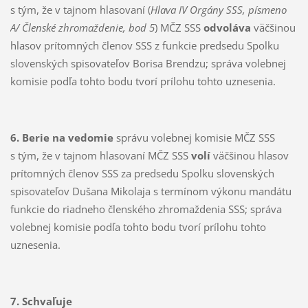
s tým, že v tajnom hlasovaní (
Hlava IV Orgány SSS, písmeno
A/ Členské zhromaždenie, bod 5
) MČZ SSS
odvoláva
väčšinou
hlasov prítomných členov SSS z funkcie predsedu Spolku
slovenských spisovateľov Borisa Brendzu; správa volebnej
komisie podľa tohto bodu tvorí prílohu tohto uznesenia.
6. Berie na vedomie
správu volebnej komisie MČZ SSS
s tým, že v tajnom hlasovaní MČZ SSS
volí
väčšinou hlasov
prítomných členov SSS za predsedu Spolku slovenských
spisovateľov Dušana Mikolaja s termínom výkonu mandátu
funkcie do riadneho členského zhromaždenia SSS; správa
volebnej komisie podľa tohto bodu tvorí prílohu tohto
uznesenia.
7. Schvaľuje