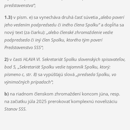
predstavenstva“
;
1.3)
v písm. e) sa vynecháva druhá časť súvetia
„
alebo poverí
jeho vedením podpredsedu či iného člena Spolku“
a dopĺňa sa
nový text (za čiarku):
„alebo členské zhromaždenie vedie
podpredseda či iný člen Spolku, ktorého tým poverí
Predstavenstvo SSS“
;
2)
v časti
HLAVA VI. Sekretariát Spolku slovenských spisovateľov,
bod 5, „Sekretariát Spolku vedie tajomník Spolku, ktorý:
písmeno c, str. 8)
sa vypúšťajú slová
„predseda Spolku, vo
výnimočných prípadoch“
;
b)
na riadnom členskom zhromaždení koncom júna, resp.
na začiatku júla 2025 prerokovať komplexnú novelizáciu
Stanov SSS.