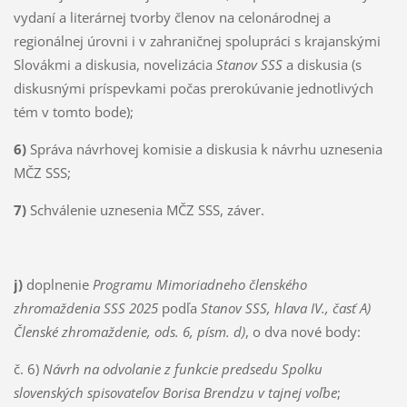
vydaní a literárnej tvorby členov na celonárodnej a
regionálnej úrovni i v zahraničnej spolupráci s krajanskými
Slovákmi a diskusia, novelizácia
Stanov SSS
a diskusia (s
diskusnými príspevkami počas prerokúvanie jednotlivých
tém v tomto bode);
6)
Správa návrhovej komisie a diskusia k návrhu uznesenia
MČZ SSS;
7)
Schválenie uznesenia MČZ SSS, záver.
j)
doplnenie
Programu Mimoriadneho členského
zhromaždenia SSS 2025
podľa
Stanov SSS, hlava IV., časť A)
Členské zhromaždenie, ods. 6, písm. d)
, o dva nové body:
č. 6)
Návrh na odvolanie z funkcie predsedu Spolku
slovenských spisovateľov Borisa Brendzu v tajnej voľbe
;