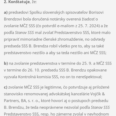
2.
Konštatuje
, že:
a)
predsedovi Spolku slovenských spisovateľov Borisovi
Brendzovi bola doručená notársky overená žiadosť o
zvolanie MČZ SSS (čo potvrdil e-mailom z 25. 7. 2024) a že
podľa
Stanov SSS
mal zvolať Predstavenstvo SSS, ktoré malo
pripraviť mimoriadne členské zhromaždenie, no odvtedy
predseda SSS B. Brendza robil všetko pre to, aby sa také
predstavenstvo nezišlo a aby sa teda nezišlo ani MČZ SSS;
b)
na zvolanie predstavenstva v termíne do 25. 9. a MČZ SSS
v termíne do 26. 10. predsedu SSS B. Brendzu opakovane
vyzvala Kontrolná komisia SSS, no on to nerešpektoval;
c)
zvolanie MČZ SSS je legitímne, čo potvrdzuje aj priložené
stanovisko renomovanej advokátskej kancelárie Vojčík &
Partners, BA, s. r. o., ktoré hovorí aj o postupoch predsedu
B. Brendzu, že teda neoprávnene nezvolal podľa
Stanov SSS
Predstavenstvo SSS, resp. ho zámerne zvolal v nevhodnom