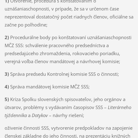
1)
Otvorenie, procedúra s konštatovaním o
uznášaniaschopnosti, v prípade, že sa v určenom čase
neprezentoval dostatočný počet riadnych členov, oficiálne sa
začne po polhodine;
2)
Procedurálne body po konštatovaní uznášaniaschopnosti
MČZ SSS: schválenie pracovného predsedníctva a
predsedajúceho zhromaždenia, rokovacieho poriadku,
verejná voľba členov mandátovej a návrhovej komisie;
3)
Správa predsedu Kontrolnej komisie SSS o činnosti;
4)
Správa mandátovej komisie MČZ SSS;
5)
Kríza Spolku slovenských spisovateľov, jeho orgánov a
útvarov, problémy s vydávaním časopisov SSS –
Literárneho
týždenníka
a
Dotykov
– návrhy riešení;
oživenie činnosti SSS, vytvorenie predpokladov na zapojenie
členskej základne do jeho činnosti, na prezentáciu knižných