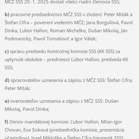
MČZ SSS 20. 1. 2025 dostali všetci riadni členovia SSS;
b)
pracovné predsedníctvo MČZ SSS v zložení: Peter Mišák a
Štefan Cifra – poverení vedením MČZ; Jana Borguľová, Pavol
Dinka, Ľubor Hallon, Roman Michelko, Dušan Mikolaj, Ján
Podmanický, Pavol Tomašovič a Igor Válek;
c)
správu predsedu Kontrolnej komisie SSS (KK SSS) za
uplynulé obdobie – predniesol Ľubor Hallon, predseda KK
SSS;
d)
spracovateľov uznesenia a zápisu z MČZ SSS: Štefan Cifra,
Peter Mišák;
e)
overovateľov uznesenia a zápisu z MČZ SSS: Dušan
Mikolaj, Pavol Dinka;
f)
členov mandátovej komisie: Ľubor Hallon, Milan Igor
Chovan, Eva Sisková (predsedníčka komisie, prezentácia
účastníkov), Jozef Mikloško a Štefan Cifra (tajomník SSS);