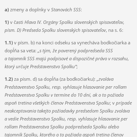
a)
zmeny a doplnky v
Stanovách SSS
:
1)
v časti
Hlava IV. Orgány Spolku slovenských spisovateľov,
písm. D) Predseda Spolku slovenských spisovateľov
, na s. 6:
1.1)
v písm. b) na konci odseku sa vynecháva bodkočiarka a
dopĺňa sa veta:
„s tým, že poverený podpredseda SSS
a tajomník SSS majú podpisové a dispozičné právo v rozsahu,
ktorý určuje Predstavenstvo Spolku“
;
1.2)
za písm. d) sa dopĺňa (za bodkočiarku):
„zvoláva
Predstavenstvo Spolku, resp. vyhlasuje hlasovanie per rollam
Predstavenstva Spolku v termíne do 10 dní, ak o to požiada
aspoň tretina všetkých členov Predstavenstva Spolku
; v
prípade
neakceptovania takejto požiadavky predsedom Spolku zvoláva
a vedie Predstavenstvo Spolku, resp. vyhlasuje hlasovanie per
rollam Predstavenstva Spolku podpredseda Spolku alebo
tajomník Spolku, ktorého o to požiada aspoň tretina členov