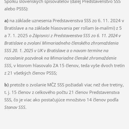
Spolku slovenských spisovateľov (ďalej Predstavenstvo SSS
alebo PSSS):
a)
na základe uznesenia Predstavenstva SSS zo 6. 11. 2024 v
Bratislave a na základe hlasovania per rollam (e-mailmi) z 5
a 7. 1. 2025
o
Zápisnici z Predstavenstva SSS zo 6. 11. 2024 v
Bratislave o zvolaní Mimoriadneho členského zhromaždenia
SSS 20. 1. 2025 v UK v Bratislave a o novom termíne na
rozoslani
e
pozvánok na Mimoriadne členské zhromaždenie
SSS
, v ktorom hlasovalo ZA 15 členov, teda vyše dvoch tretín
z 21 všetkých členov PSSS;
b)
pretože o zvolanie MČZ SSS požiadali viac než dve tretiny,
t. j. 15 členov z celkového počtu 21 členov Predstavenstva
SSS, čo je viac ako postačujúce množstvo 14 členov podľa
Stanov SSS
.