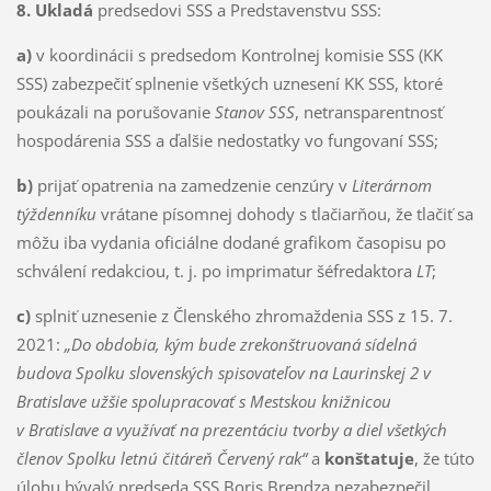
8. Ukladá
predsedovi SSS a Predstavenstvu SSS:
a)
v koordinácii s predsedom Kontrolnej komisie SSS (KK
SSS) zabezpečiť splnenie všetkých uznesení KK SSS, ktoré
poukázali na porušovanie
Stanov SSS
, netransparentnosť
hospodárenia SSS a ďalšie nedostatky vo fungovaní SSS;
b)
prijať opatrenia na zamedzenie cenzúry v
Literárnom
týždenníku
vrátane písomnej dohody s tlačiarňou, že tlačiť sa
môžu iba vydania oficiálne dodané grafikom časopisu po
schválení redakciou, t. j. po imprimatur šéfredaktora
LT
;
c)
splniť uznesenie z Členského zhromaždenia SSS z 15. 7.
2021:
„Do obdobia, kým bude zrekonštruovaná sídelná
budova Spolku slovenských spisovateľov na Laurinskej 2 v
Bratislave užšie spolupracovať s Mestskou knižnicou
v Bratislave a využívať na prezentáciu tvorby a diel všetkých
členov Spolku letnú čitáreň Červený rak“
a
konštatuje
, že túto
úlohu bývalý predseda SSS Boris Brendza nezabezpečil,