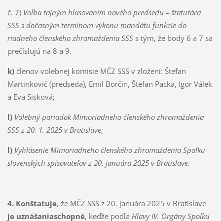
č. 7)
Voľba tajným hlasovaním nového predsedu – štatutára
SSS s dočasným termínom výkonu mandátu funkcie do
riadneho členského zhromaždenia SSS
s tým, že body 6 a 7 sa
prečíslujú na 8 a 9.
k)
členov volebnej komisie MČZ SSS v zložení: Štefan
Martinkovič (predseda), Emil Borčin, Štefan Packa, Igor Válek
a Eva Sisková;
l)
Volebný poriadok Mimoriadneho členského zhromaždenia
SSS z 20. 1. 2025 v Bratislave
;
l)
Vyhlásenie Mimoriadneho členského zhromaždenia Spolku
slovenských spisovateľov z 20. januára 2025 v Bratislave
.
4. Konštatuje
, že MČZ SSS z 20. januára 2025 v Bratislave
je uznášaniaschopné
, keďže podľa
Hlavy IV. Orgány Spolku