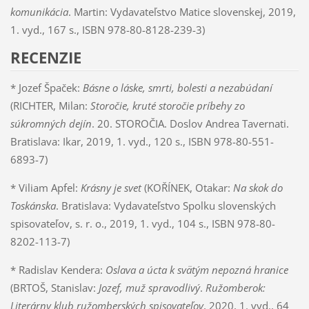
komunikácia
. Martin: Vydavateľstvo Matice slovenskej, 2019,
1. vyd., 167 s., ISBN 978-80-8128-239-3)
RECENZIE
* Jozef Špaček:
Básne o láske, smrti, bolesti a nezabúdaní
(RICHTER, Milan:
Storočie, kruté storočie príbehy zo
súkromných dejín
. 20. STOROČIA. Doslov Andrea Tavernati.
Bratislava: Ikar, 2019, 1. vyd., 120 s., ISBN 978-80-551-
6893-7)
* Viliam Apfel:
Krásny je svet
(KOŘÍNEK, Otakar:
Na skok do
Toskánska
. Bratislava: Vydavateľstvo Spolku slovenských
spisovateľov, s. r. o., 2019, 1. vyd., 104 s., ISBN 978-80-
8202-113-7)
* Radislav Kendera:
Oslava a úcta k svätým nepozná hranice
(BRTOŠ, Stanislav:
Jozef, muž spravodlivý
.
Ružomberok:
Literárny klub ružomberských spisovateľov
, 2020, 1. vyd., 64