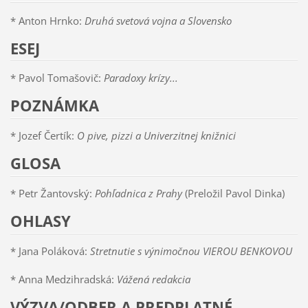
* Anton Hrnko:
Druhá svetová vojna a Slovensko
ESEJ
* Pavol Tomašovič:
Paradoxy krízy...
POZNÁMKA
* Jozef Čertík:
O pive, pizzi a Univerzitnej knižnici
GLOSA
* Petr Žantovský:
Pohľadnica z Prahy
(Preložil Pavol Dinka)
OHLASY
* Jana Poláková:
Stretnutie s výnimočnou VIEROU BENKOVOU
* Anna Medzihradská:
Vážená redakcia
VÝZVA/ODBER A PREDPLATNÉ