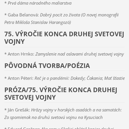
*
Prvá dáma národného maliarstva
* Gaba Belanová:
Dobrý pocit zo života (O novej monografii
Petra Mikloša Stanislav Harangozó)
75. VÝROČIE KONCA DRUHEJ SVETOVEJ
VOJNY
* Anton Hrnko:
Zamyslenie nad oslavami druhej svetovej vojny
PÔVODNÁ TVORBA/POÉZIA
* Anton Péteri:
Reč je o pandémii: Dokedy
;
Čakania
;
Mať šťastie
PRÓZA/75. VÝROČIE KONCA DRUHEJ
SVETOVEJ VOJNY
* Ján Grešák:
Hrôzy vojny v horských osadách a na samotách:
Zo spomienok na druhú svetovú vojnu na Kysuciach
* Eduard Grečner:
Ako som v Skalici ohlásil koniec druhej