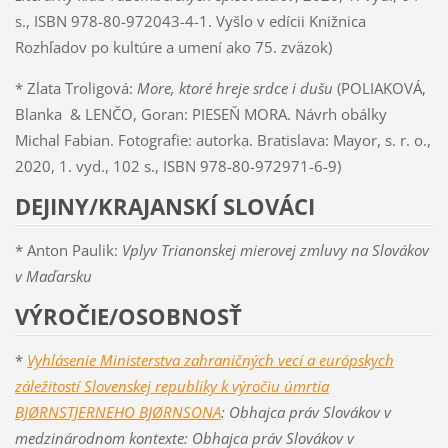
s., ISBN 978-80-972043-4-1. Vyšlo v edícii Knižnica
Rozhľadov po kultúre a umení ako 75. zväzok)
* Zlata Troligová:
More, ktoré hreje srdce i dušu
(POLIAKOVÁ,
Blanka & LENČO, Goran: PIESEŇ MORA. Návrh obálky
Michal Fabian. Fotografie: autorka. Bratislava: Mayor, s. r. o.,
2020, 1. vyd., 102 s., ISBN 978-80-972971-6-9)
DEJINY/KRAJANSKÍ SLOVÁCI
* Anton Paulik:
Vplyv Trianonskej mierovej zmluvy na Slovákov
v Maďarsku
VÝROČIE/OSOBNOSŤ
*
Vyhlásenie Ministerstva zahraničných vecí a európskych
záležitostí Slovenskej republiky k výročiu úmrtia
BJØRNSTJERNEHO BJØRNSONA
: Obhajca práv Slovákov v
medzinárodnom kontexte:
Obhajca práv Slovákov v