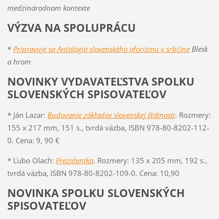
medzinárodnom kontexte
VÝZVA NA SPOLUPRÁCU
*
Pripravuje sa Antológia slovenského aforizmu v srbčine
Blesk
a hrom
NOVINKY VYDAVATEĽSTVA SPOLKU
SLOVENSKÝCH SPISOVATEĽOV
* Ján Lazar:
Budovanie základov slovenskej štátnosti
. Rozmery:
155 x 217 mm, 151 s., tvrdá väzba, ISBN 978-80-8202-112-
0. Cena: 9, 90 €
* Ľubo Olach:
Prezidentka
. Rozmery: 135 x 205 mm, 192 s.,
tvrdá väzba, ISBN 978-80-8202-109-0. Cena: 10,90
NOVINKA SPOLKU SLOVENSKÝCH
SPISOVATEĽOV