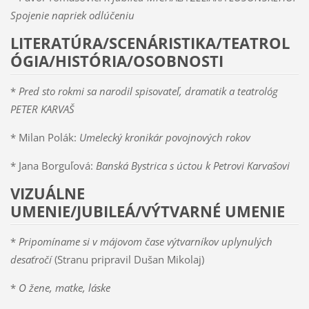
Spojenie napriek odlúčeniu
LITERATÚRA/SCENÁRISTIKA/TEATROL
ÓGIA/HISTÓRIA/OSOBNOSTI
*
Pred sto rokmi sa narodil spisovateľ, dramatik a teatrológ
PETER KARVAŠ
* Milan Polák:
Umelecký kronikár povojnových rokov
* Jana Borguľová:
Banská Bystrica s úctou k Petrovi Karvašovi
VIZUÁLNE
UMENIE/JUBILEÁ/VÝTVARNÉ UMENIE
*
Pripomíname si v májovom čase výtvarníkov uplynulých
desaťročí
(Stranu pripravil Dušan Mikolaj)
*
O žene, matke, láske