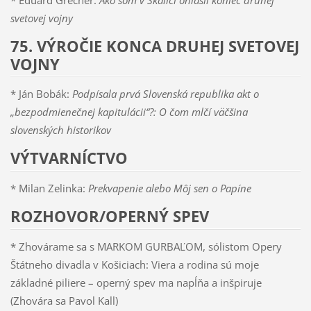
svetovej vojny
75. VÝROČIE KONCA DRUHEJ SVETOVEJ
VOJNY
* Ján Bobák:
Podpísala prvá Slovenská republika akt o
„bezpodmienečnej kapitulácii“?: O čom mlčí väčšina
slovenských historikov
VÝTVARNÍCTVO
* Milan Zelinka:
Prekvapenie alebo Môj sen o Papíne
ROZHOVOR/OPERNÝ SPEV
* Zhovárame sa s MARKOM GURBAĽOM, sólistom Opery
Štátneho divadla v Košiciach: Viera a rodina sú moje
základné piliere – operný spev ma napĺňa a inšpiruje
(Zhovára sa Pavol Kall)