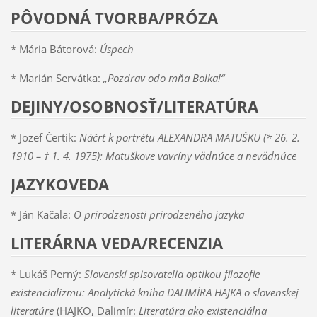
PÔVODNÁ TVORBA/PRÓZA
* Mária Bátorová:
Úspech
* Marián Servátka:
„Pozdrav odo mňa Bolka!“
DEJINY/OSOBNOSŤ/LITERATÚRA
* Jozef Čertík:
Náčrt k portrétu ALEXANDRA MATUŠKU (* 26. 2.
1910 – † 1. 4. 1975): Matuškove vavríny vädnúce a nevädnúce
JAZYKOVEDA
* Ján Kačala:
O prirodzenosti prirodzeného jazyka
LITERÁRNA VEDA/RECENZIA
* Lukáš Perný:
Slovenskí spisovatelia optikou filozofie
existencializmu: Analytická kniha DALIMÍRA HAJKA o slovenskej
literatúre
(HAJKO, Dalimír:
Literatúra ako existenciálna