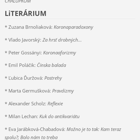
CHALUPKOM
LiTERÁRIUM
* Zuzana Brnoliaková:
Koronaparadoxony
* Vlado Javorský:
Za hrsť drobných...
* Peter Gossányi:
Koronaaforizmy
* Emil Poláčik:
Čínska balada
* Ľubica Ďuržová:
Postrehy
* Marta Germušková:
Pravdizmy
* Alexander Scholz:
Reflexie
* Milan Lechan:
Kuk do antikvariátu
* Eva Jarábková-Chabadová:
Možno je to tak: Kam teraz
spolu?; Bolo nám to treba