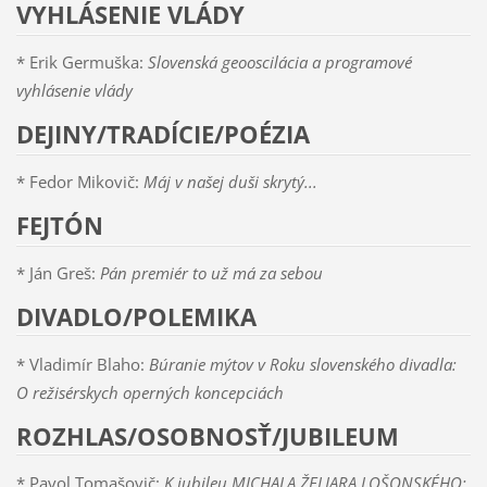
VYHLÁSENIE VLÁDY
* Erik Germuška:
Slovenská geooscilácia a programové
vyhlásenie vlády
DEJINY/TRADÍCIE/POÉZIA
* Fedor Mikovič:
Máj v našej duši skrytý...
FEJTÓN
* Ján Greš:
Pán premiér to už má za sebou
DIVADLO/POLEMIKA
* Vladimír Blaho:
Búranie mýtov v Roku slovenského divadla:
O režisérskych operných koncepciách
ROZHLAS/OSOBNOSŤ/JUBILEUM
* Pavol Tomašovič:
K jubileu MICHALA ŽELIARA LOŠONSKÉHO: