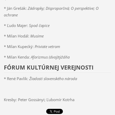
* Ján Grešák:
Zádrapky; Disproporčná; O perspektíve; O
ochrane
* Ľudo Majer:
Spod čapice
* Milan Hodál:
Musíme
* Milan Kupecký:
Priviate vetrom
* Milan Kenda:
Aforizmus (dvoj)týždňa
FÓRUM KULTÚRNEJ VEREJNOSTI
* René Pavlík:
Žiadosti slovenského národa
Kresby: Peter Gossányi; Ľubomír Kotrha