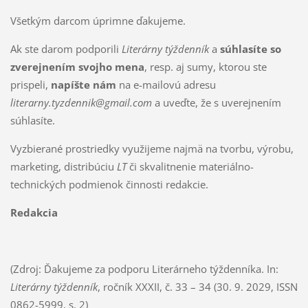
Všetkým darcom úprimne ďakujeme.
Ak ste darom podporili
Literárny týždenník
a
súhlasíte so
zverejnením svojho mena
, resp. aj sumy, ktorou ste
prispeli,
napíšte nám
na e-mailovú adresu
literarny.tyzdennik@gmail.com
a uveďte, že s uverejnením
súhlasíte.
Vyzbierané prostriedky využijeme najmä na tvorbu, výrobu,
marketing, distribúciu
LT
či skvalitnenie materiálno-
technických podmienok činnosti redakcie.
Redakcia
(Zdroj: Ďakujeme za podporu Literárneho týždenníka. In:
Literárny týždenník
, ročník XXXII, č. 33 – 34 (30. 9. 2029, ISSN
0862-5999, s. 2)