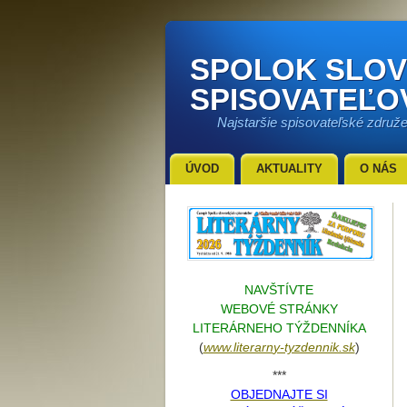
SPOLOK SLO
SPISOVATEĽO
Najstaršie spisovateľské združ
ÚVOD
AKTUALITY
O NÁS
NAVŠTÍVTE
WEBOVÉ STRÁNKY
LITERÁRNEHO TÝŽDENNÍKA
(
www.literarn
y-tyzdennik.sk
)
***
OBJEDNAJTE SI