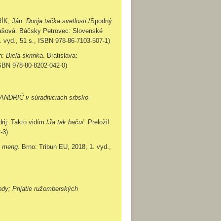
ÍK, Ján:
Donja tačka svetlosti
/Spodný
gľašová. Báčsky Petrovec: Slovenské
 vyd., 51 s., ISBN 978-86-7103-507-1)
n:
Biela skrinka
. Bratislava:
ISBN 978-80-8202-042-0)
NDRIĆ v súradniciach srbsko-
: Takto vidím /
Ja tak baču
/. Preložil
-3)
o meng
. Brno: Tribun EU, 2018, 1. vyd.,
dy; Prijatie ružomberských