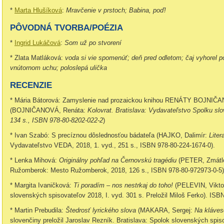
*
Marta Hlušíková
:
Mravčenie v prstoch; Babina, poď!
PÔVODNÁ TVORBA/POÉZIA
*
Ingrid Lukáčová
:
Som už po stvorení
* Zlata Matláková:
voda si vie spomenúť; deň pred odletom; čaj vyhorel p
vnútornom uchu; poloslepá ulička
RECENZIE
* Mária Bátorová: Zamyslenie nad prozaickou knihou RENÁTY BOJNI
(BOJNIČANOVÁ, Renáta:
Kolovrat
. Bratislava: Vydavateľstvo Spolku slo
134 s., ISBN 978-80-8202-022-2
)
* Ivan Szabó: S precíznou dôslednosťou bádateľa (HAJKO, Dalimír:
Liter
Vydavateľstvo VEDA, 2018, 1. vyd., 251 s., ISBN 978-80-224-1674-0).
* Lenka Mihová:
Originálny pohľad na Černovskú tragédiu
(PETER, Zmátlo
Ružomberok: Mesto Ružomberok, 2018, 126 s., ISBN 978-80-972973-0-5)
* Margita Ivaničková:
Ti poradím – nos nestrkaj do toho!
(PELEVIN, Vikto
slovenských spisovateľov 2018, I. vyd. 301 s. Preložil Miloš Ferko). IS
* Martin Prebudila:
Štedrosť lyrického slova
(MAKARA, Sergej:
Na kláveso
slovenčiny preložil Jaroslav Rezník. Bratislava: Spolok slovenských spiso