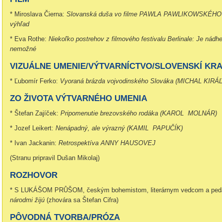
* Miroslava Čierna:
Slovanská duša vo filme PAWLA PAWLIKOWSKÉHO 
výhľad
* Eva Rothe:
Niekoľko postrehov z filmového festivalu Berlinale:
Je nádhe
nemožné
VIZUÁLNE UMENIE/VÝTVARNÍCTVO/SLOVENSKÍ KR
* Ľubomír Ferko:
Vyoraná brázda vojvodinského Slováka (
MICHAL KIRÁĽ
ZO ŽIVOTA VÝTVARNÉHO UMENIA
* Štefan Zajíček:
Pripomenutie brezovského rodáka (KAROL MOLNÁR)
* Jozef Leikert:
Nenápadný, ale výrazný (KAMIL PAPUČÍK)
* Ivan Jackanin:
Retrospektíva ANNY HAUSOVEJ
(Stranu pripravil Dušan Mikolaj)
ROZHOVOR
* S LUKÁŠOM PRŮŠOM, českým bohemistom, literárnym vedcom a pe
národmi žijú
(zhovára sa Štefan Cifra)
PÔVODNÁ TVORBA/PRÓZA