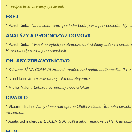
*
Predplaťte si Literárny týždenník
ESEJ
* Pavol Dinka:
Na biblickú tému: poslední budú prví a prví poslední: Byť fi
ANALÝZY A PROGNÓZY/Z DOMOVA
* Pavol Dinka: *
Falošné výkriky o obmedzovaní slobody tlače vo svetle 
Právo na odpoveď a jeho súvislosti
OHLASY/ZDRAVOTNÍCTVO
*
K úvahe JÁNA ČOMAJA Hrozivé mračno nad našou budúcnosťou (LT 7 
* Ivan Hulín:
Je lekárov menej, ako potrebujeme?
* Michal Valent:
Lekárov už pomaly neučia lekári
DIVADLO
* Vladimír Blaho:
Zamyslenie nad operou Otello z dielne Štátneho divadla 
inscenácia
* Agata Schindlerová:
EUGEN SUCHOŇ a jeho Piesňové cykly:
Čas dozr
FILM