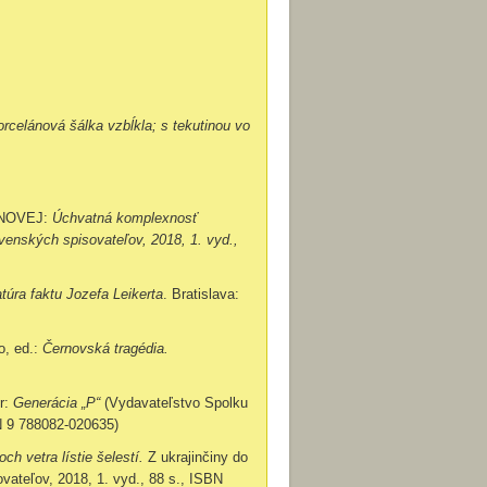
orcelánová šálka vzbĺkla; s tekutinou vo
ČANOVEJ:
Úchvatná komplexnosť
venských spisovateľov, 2018, 1. vyd.,
atúra faktu Jozefa Leikerta
. Bratislava:
, ed.:
Černovská tragédia.
r:
Generácia „P“
(Vydavateľstvo Spolku
BN 9 788082-020635)
ch vetra lístie šelestí.
Z ukrajinčiny do
vateľov, 2018, 1. vyd., 88 s., ISBN