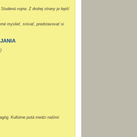
Studená vojna
:
Z druhej strany je lepší
rné myslieť, snívať, predstavovať si
AJANIA
)
dagóg:
Kultúrne putá medzi našimi