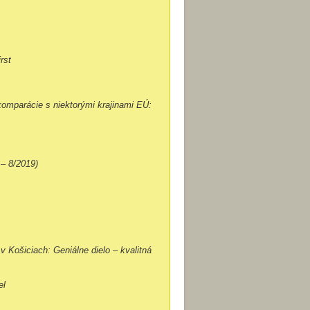
rst
komparácie s niektorými krajinami EÚ:
– 8/2019)
v Košiciach: Geniálne dielo – kvalitná
el