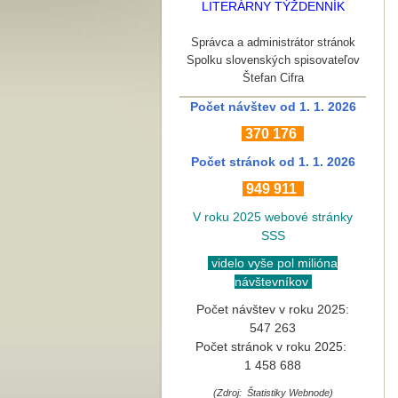
LITERÁRNY TÝŽDENNÍK
Správca a administrátor stránok
Spolku slovenských spisovateľov
Štefan Cifra
Počet návštev od 1. 1. 2026
370
176
Počet stránok
od 1. 1. 2026
949 911
V roku 2025 webové stránky
SSS
videlo vyše pol milióna
návštevníkov
Počet návštev v roku 2025:
547 263
Počet stránok v roku 2025:
1 458 688
(Zdroj: Štatistiky Webnode)