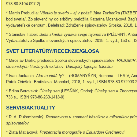
978-80-8194-097-2)
* Martin Prebudila:
Všetko je svetlo – aj v poézii Jána Tazberíka
(TAZBER
bod svetla/. Zo slovenčiny do srbčiny preložila Katarína Mosnáková Ba
vydavateľské centrum, Belehrad: Združenie spisovateľov Srbska, 2018, 1.
* Stanislav Háber:
Biela skrinka vydáva svoje tajomstvá
(PIŽURNÝ, Anto
Vydavateľstvo Spolku slovenských spisovateľov, 2018, 1. vyd., 150 s., 
SVET LITERATÚRY/RECENZIE/GLOSA
* Miroslav Bielik, predseda Spolku slovenských spisovateľov:
RADOMIR A
slovenských literárnych vzťahov: Dunajský tajnopis básnika
* Ivan Jackanin:
Ako to vidíš ty?...
(ROMANYŠYN, Romana – LESIV, Andrij
Patrik Oriešek. Bratislava: Monokel, 2018, 1. vyd., ISBN 978-80-972993-2
* Edina Borovská:
Čínsky sen
(LESŇÁK, Ondrej:
Čínsky sen = Zhonggu
733 s., ISBN 978-80-263-1418-9)
SERVIS/AKTUALITY
* R. A. Ružomberský:
Rendezvous v znamení básnikov a milovníkov príro
spisovateľov
* Zlata Matláková:
Prezentácia monografie o Eduardovi Grečnerovi