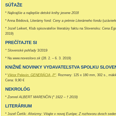
SÚŤAŽE
*
Najkrajšie a najlepšie detské knihy jesene 2018
* Anna Bédiová, Literárny fond:
Ceny a prémie Literárneho fondu
(uzávierk
* Jozef Leikert, Klub spisovateľov literatúry faktu na Slovensku:
Cena Ego
2019)
PREČÍTAJTE SI
* Slovenské pohľady
3/2019
* Na
www.noveslovo.sk
(28. 2. – 6. 3. 2019)
KNIŽNÉ NOVINKY VYDAVATEĽSTVA SPOLKU SLOVE
*
Viktor Pelevin:
GENERÁCIA „P“
. Rozmery: 125 x 180 mm, 302 s., mäk
Cena: 9,90 €
NEKROLÓG
*
Zomrel ALBERT MARENČIN (* 1922 – † 2019)
LITERÁRIUM
* Jozef Čertík:
Aforizmy: Vitajte v novej Európe; Z rozhovoru dvoch sede