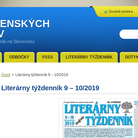
Úvodná stránka
VENSKÝCH
V
enie na Slovensku
ODBOČKY
VSSS
LITERÁRNY TÝŽDENNÍK
DOTY
Úvod
>
Literárny týždenník 9 – 10/2019
Literárny týždenník 9 – 10/2019