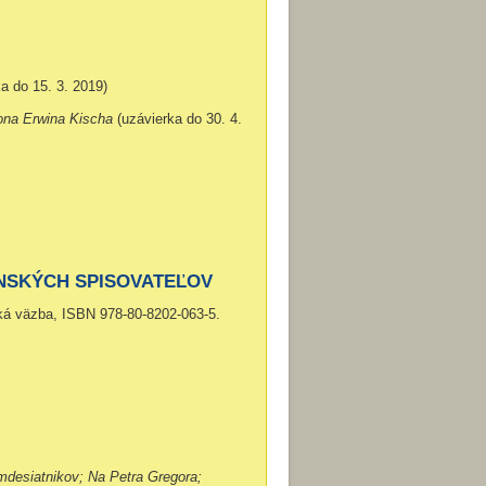
a do 15. 3. 2019)
na Erwina Kischa
(uzávierka do 30. 4.
NSKÝCH SPISOVATEĽOV
ká väzba, ISBN 978-80-8202-063-5.
mdesiatnikov; Na Petra Gregora;