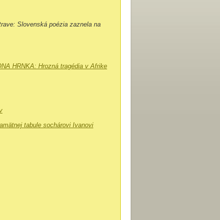
strave: Slovenská poézia zaznela na
TONA HRNKA: Hrozná tragédia v Afrike
v
amätnej tabule sochárovi Ivanovi