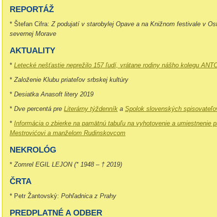
REPORTÁŽ
* Štefan Cifra:
Z podujatí v starobylej Opave a na Knižnom festivale v O
severnej Morave
AKTUALITY
*
Letecké nešťastie neprežilo 157 ľudí, vrátane rodiny nášho kolegu AN
*
Založenie Klubu priateľov srbskej kultúry
*
Desiatka Anasoft litery 2019
*
Dve percentá pre
Literárny týždenník
a
Spolok slovenských spisovateľo
*
Informácia o zbierke na pamätnú tabuľu na vyhotovenie a umiestnenie p
Mestrovićovi a manželom Rudinskovcom
NEKROLÓG
*
Zomrel EGIL LEJON (* 1948 – † 2019)
ČRTA
* Petr Žantovský:
Pohľadnica z Prahy
PREDPLATNÉ A ODBER