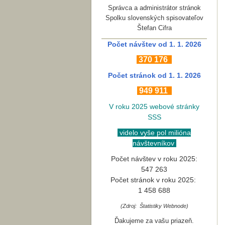
Správca a administrátor stránok
Spolku slovenských spisovateľov
Štefan Cifra
Počet návštev od 1. 1. 2026
370
176
Počet stránok
od 1. 1. 2026
949 911
V roku 2025 webové stránky
SSS
videlo vyše pol milióna
návštevníkov
Počet návštev v roku 2025:
547 263
Počet stránok v roku 2025:
1 458 688
(Zdroj: Štatistiky Webnode)
Ďakujeme za vašu priazeň.