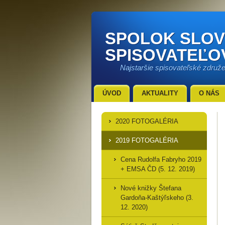
SPOLOK SLO
SPISOVATEĽO
Najstaršie spisovateľské združ
ÚVOD
AKTUALITY
O NÁS
2020 FOTOGALÉRIA
2019 FOTOGALÉRIA
Cena Rudolfa Fabryho 2019
+ EMSA ČD (5. 12. 2019)
Nové knižky Štefana
Gardoňa-Kaštýľskeho (3.
12. 2020)