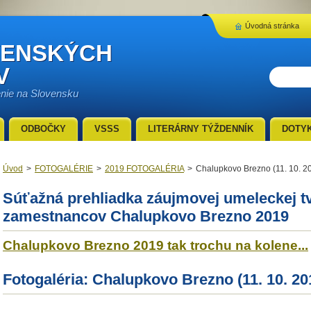
Úvodná stránka
VENSKÝCH
V
enie na Slovensku
ODBOČKY
VSSS
LITERÁRNY TÝŽDENNÍK
DOTY
Úvod
>
FOTOGALÉRIE
>
2019 FOTOGALÉRIA
>
Chalupkovo Brezno (11. 10. 2
Súťažná prehliadka záujmovej umeleckej t
zamestnancov Chalupkovo Brezno 2019
Chalupkovo Brezno 2019 tak trochu na kolene...
Fotogaléria: Chalupkovo Brezno (11. 10. 20