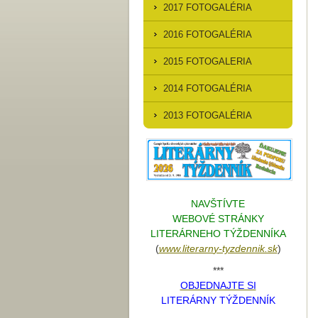
2017 FOTOGALÉRIA
2016 FOTOGALÉRIA
2015 FOTOGALERIA
2014 FOTOGALÉRIA
2013 FOTOGALÉRIA
NAVŠTÍVTE
WEBOVÉ STRÁNKY
LITERÁRNEHO TÝŽDENNÍKA
(
www.literarn
y-tyzdennik.sk
)
***
OBJEDNAJTE SI
LITERÁRNY TÝŽDENNÍK