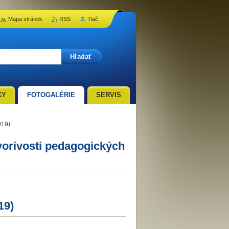
Mapa stránok
RSS
Tlač
KY
FOTOGALÉRIE
SERVIS
019)
vorivosti pedagogických
19)