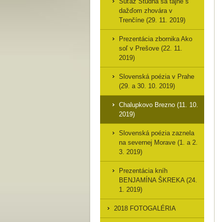
Súťaž Studňa sa tajne s
dažďom zhovára v
Trenčíne (29. 11. 2019)
Prezentácia zbornika Ako
soľ v Prešove (22. 11.
2019)
Slovenská poézia v Prahe
(29. a 30. 10. 2019)
Chalupkovo Brezno (11. 10.
2019)
Slovenská poézia zaznela
na severnej Morave (1. a 2.
3. 2019)
Prezentácia kníh
BENJAMÍNA ŠKREKA (24.
1. 2019)
2018 FOTOGALÉRIA