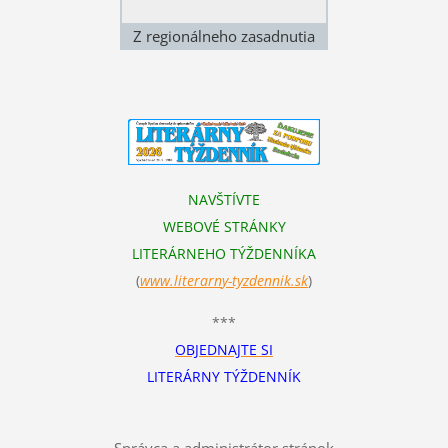
Z regionálneho zasadnutia
odbočky SSS v Košiciach 28.
4. 2018 v reštaurácii U 12
apoštolov. Silvia
Gelvanicsová (vľavo) a Ingrid
Lukáčová. Foto: Štefan Cifra
NAVŠTÍVTE
WEBOVÉ STRÁNKY
LITERÁRNEHO TÝŽDENNÍKA
(
www.literarn
y-tyzdennik.sk
)
***
OBJEDNAJTE SI
LITERÁRNY TÝŽDENNÍK