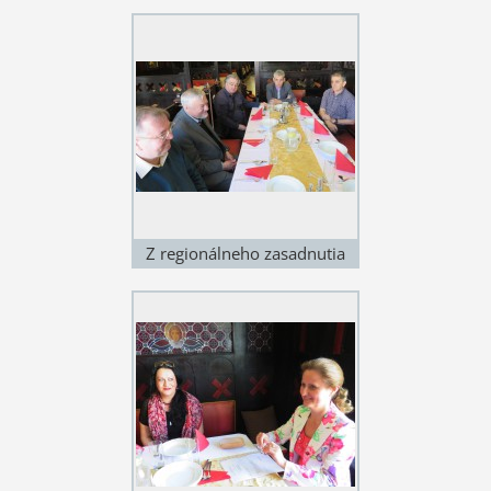
Z regionálneho zasadnutia
odbočky SSS v Košiciach 28.
4. 2018 v reštaurácii U 12
apoštolov. Zľava: Alfonz
Lukačin, Miroslav Bielik, Jozef
Leščinský, Gebriel Németh,
Robert Hakala Foto: Štefan
Cifra