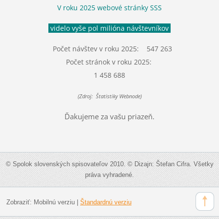
V roku 2025 webové stránky SSS
videlo vyše pol milióna návštevníkov
Počet návštev v roku 2025: 547 263
Počet stránok v roku 2025:
1 458 688
(Zdroj: Štatistiky Webnode)
Ďakujeme za vašu priazeň.
© Spolok slovenských spisovateľov 2010. © Dizajn: Štefan Cifra. Všetky
práva vyhradené.
Zobraziť:
Mobilnú verziu
|
Štandardnú verziu