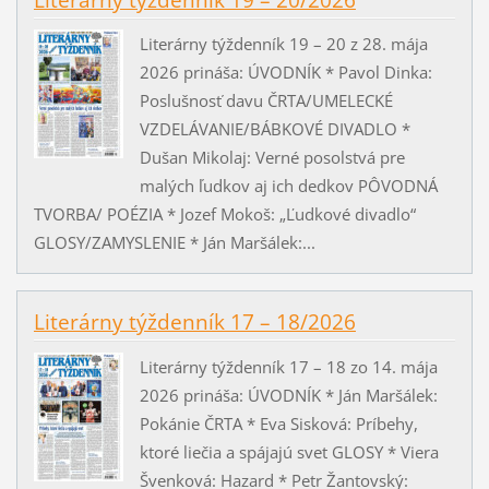
Literárny týždenník 19 – 20/2026
Literárny týždenník 19 – 20 z 28. mája
2026 prináša: ÚVODNÍK * Pavol Dinka:
Poslušnosť davu ČRTA/UMELECKÉ
VZDELÁVANIE/BÁBKOVÉ DIVADLO *
Dušan Mikolaj: Verné posolstvá pre
malých ľudkov aj ich dedkov PÔVODNÁ
TVORBA/ POÉZIA * Jozef Mokoš: „Ľudkové divadlo“
GLOSY/ZAMYSLENIE * Ján Maršálek:...
Literárny týždenník 17 – 18/2026
Literárny týždenník 17 – 18 zo 14. mája
2026 prináša: ÚVODNÍK * Ján Maršálek:
Pokánie ČRTA * Eva Sisková: Príbehy,
ktoré liečia a spájajú svet GLOSY * Viera
Švenková: Hazard * Petr Žantovský: