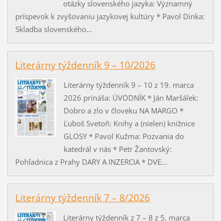
otázky slovenského jazyka: Významný
príspevok k zvyšovaniu jazykovej kultúry * Pavol Dinka:
Skladba slovenského...
Literárny týždenník 9 – 10/2026
Literárny týždenník 9 – 10 z 19. marca
2026 prináša: ÚVODNÍK * Ján Maršálek:
Dobro a zlo v človeku NA MARGO *
Ľuboš Svetoň: Knihy a (nielen) knižnice
GLOSY * Pavol Kužma: Pozvania do
katedrál v nás * Petr Žantovský:
Pohľadnica z Prahy DARY A INZERCIA * DVE...
Literárny týždenník 7 – 8/2026
Literárny týždenník z 7 – 8 z 5. marca