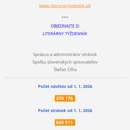
(
www.literarn
y-tyzdennik.sk
)
***
OBJEDNAJTE SI
LITERÁRNY TÝŽDENNÍK
Správca a administrátor stránok
Spolku slovenských spisovateľov
Štefan Cifra
Počet návštev od 1. 1. 2026
370
176
Počet stránok
od 1. 1. 2026
949 911