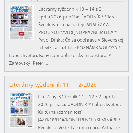
Literárny týždenník 13 – 14 z 2.
apríla 2026 prináša: ÚVODNÍK * Viera
Švenková: Cena nádeje ANALÝZY A
PROGNÓZY/VEREJNOPRÁVNE MÉDIÁ *
Pavol Dinka: Čo sa odohráva v Slovenskej
televízii a rozhlase POZNÁMKA/GLOSA *
Ľuboš Svetoň: Keby som bol školský inšpektor... *
Žantovský, Peter:...
Literárny týždenník 11 – 12/2026
Literárny týždenník 11 – 12 z 2. apríla
2026 prináša: ÚVODNÍK * Ľuboš Svetoň:
Kultúrna rozmanitosť
JAZYKOVEDA/KONFERENCIE/SEMINÁRE *
Redakcia: Vedecká konferencia Aktuálne