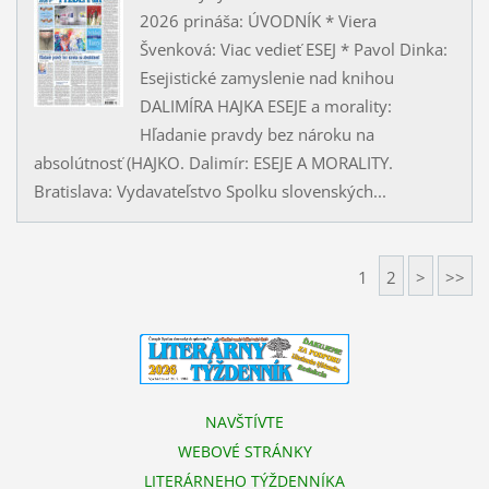
2026 prináša: ÚVODNÍK * Viera
Švenková: Viac vedieť ESEJ * Pavol Dinka:
Esejistické zamyslenie nad knihou
DALIMÍRA HAJKA ESEJE a morality:
Hľadanie pravdy bez nároku na
absolútnosť (HAJKO. Dalimír: ESEJE A MORALITY.
Bratislava: Vydavateľstvo Spolku slovenských...
1
2
>
>>
NAVŠTÍVTE
WEBOVÉ STRÁNKY
LITERÁRNEHO TÝŽDENNÍKA