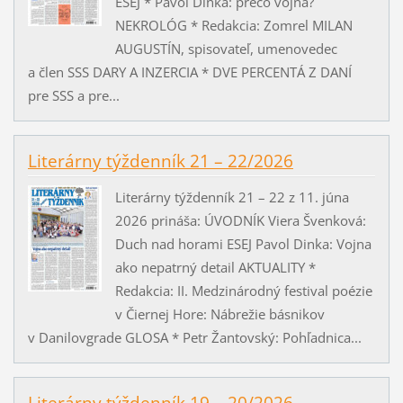
ESEJ * Pavol Dinka: prečo vojna?
NEKROLÓG * Redakcia: Zomrel MILAN
AUGUSTÍN, spisovateľ, umenovedec
a člen SSS DARY A INZERCIA * DVE PERCENTÁ Z DANÍ
pre SSS a pre...
Literárny týždenník 21 – 22/2026
Literárny týždenník 21 – 22 z 11. júna
2026 prináša: ÚVODNÍK Viera Švenková:
Duch nad horami ESEJ Pavol Dinka: Vojna
ako nepatrný detail AKTUALITY *
Redakcia: II. Medzinárodný festival poézie
v Čiernej Hore: Nábrežie básnikov
v Danilovgrade GLOSA * Petr Žantovský: Pohľadnica...