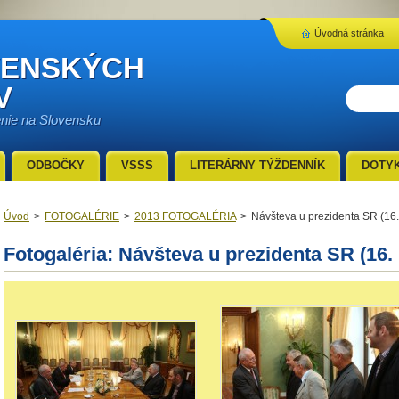
Úvodná stránka
VENSKÝCH
V
enie na Slovensku
ODBOČKY
VSSS
LITERÁRNY TÝŽDENNÍK
DOTY
Úvod
>
FOTOGALÉRIE
>
2013 FOTOGALÉRIA
>
Návšteva u prezidenta SR (16.
Fotogaléria: Návšteva u prezidenta SR (16. 