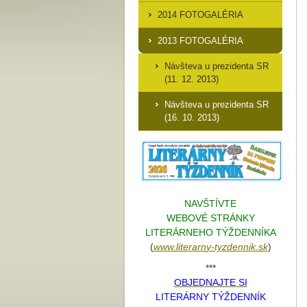
2014 FOTOGALÉRIA
2013 FOTOGALÉRIA
Návšteva u prezidenta SR
(11. 12. 2013)
Návšteva u prezidenta SR
(16. 10. 2013)
NAVŠTÍVTE
WEBOVÉ STRÁNKY
LITERÁRNEHO TÝŽDENNÍKA
(
www.literarn
y-tyzdennik.sk
)
***
OBJEDNAJTE SI
LITERÁRNY TÝŽDENNÍK