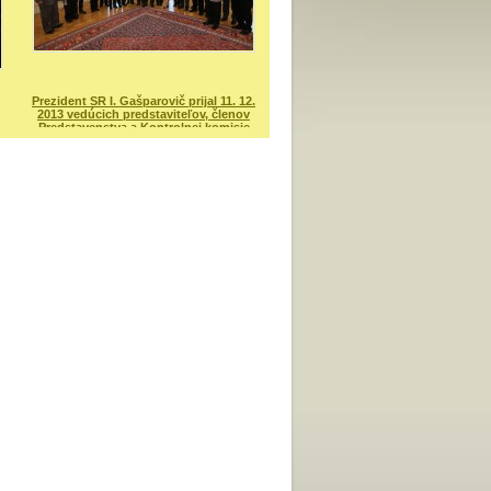
Prezident SR I. Gašparovič prijal 11. 12.
2013 vedúcich predstaviteľov, členov
Predstavenstva a Kontrolnej komisie
SSS