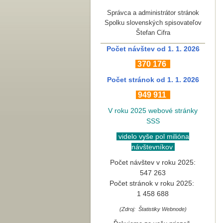
Správca a administrátor stránok
Spolku slovenských spisovateľov
Štefan Cifra
Počet návštev od 1. 1. 2026
370
176
Počet stránok
od 1. 1. 2026
949 911
V roku 2025 webové stránky
SSS
videlo vyše pol milióna
návštevníkov
Počet návštev v roku 2025:
547 263
Počet stránok v roku 2025:
1 458 688
(Zdroj: Štatistiky Webnode)