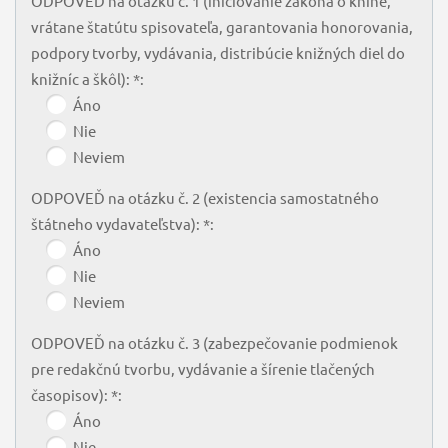
ODPOVEĎ na otázku č. 1 (iniciovanie zákona o knihe,
vrátane štatútu spisovateľa, garantovania honorovania,
podpory tvorby, vydávania, distribúcie knižných diel do
knižníc a škôl): *:
Áno
Nie
Neviem
ODPOVEĎ na otázku č. 2 (existencia samostatného
štátneho vydavateľstva): *:
Áno
Nie
Neviem
ODPOVEĎ na otázku č. 3 (zabezpečovanie podmienok
pre redakčnú tvorbu, vydávanie a šírenie tlačených
časopisov): *:
Áno
Nie