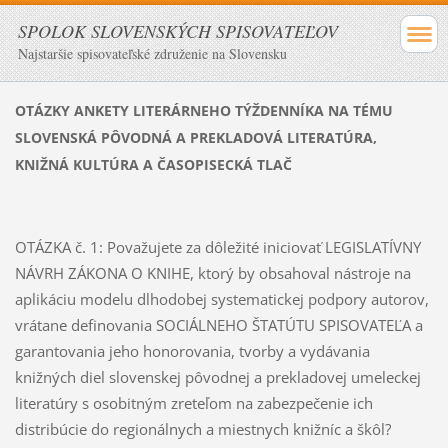
SPOLOK SLOVENSKÝCH SPISOVATEĽOV
Najstaršie spisovateľské združenie na Slovensku
OTÁZKY ANKETY LITERÁRNEHO TÝŽDENNÍKA
NA TÉMU
SLOVENSKÁ PÔVODNÁ A PREKLADOVÁ LITERATÚRA,
KNIŽNÁ KULTÚRA A ČASOPISECKÁ TLAČ
OTÁZKA č. 1: Považujete za dôležité iniciovať LEGISLATÍVNY
NÁVRH ZÁKONA O KNIHE, ktorý by obsahoval nástroje na
aplikáciu modelu dlhodobej systematickej podpory autorov,
vrátane definovania SOCIÁLNEHO ŠTATÚTU SPISOVATEĽA a
garantovania jeho honorovania, tvorby a vydávania
knižných diel slovenskej pôvodnej a prekladovej umeleckej
literatúry s osobitným zreteľom na zabezpečenie ich
distribúcie do regionálnych a miestnych knižníc a škôl?