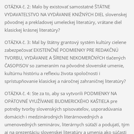
OTÁZKA č. 2: Malo by existovať samostatné ŠTÁTNE
VYDAVATEĽSTVO NA VYDÁVANIE KNIŽNÝCH DIEL slovenskej
pôvodnej a prekladovej umeleckej literatúry, vrátane diel
klasickej krásnej literatúry?
OTÁZKA č. 3: Mal by štátny grantový systém kultúry cielene
zabezpečovať EXISTENČNÉ PODMIENKY PRE REDAKČNÚ
TVORBU, VYDÁVANIE A ŠÍRENIE NEKOMERČNÝCH tlačených
ČASOPISOV so zameraním na pôvodné slovenské umenie,
kultúrnu históriu a reflexiu života spoločnosti i
sprístupňovanie klasickej a náročnej zahraničnej literatúry?
OTÁZKA č. 4: Ste za to, aby sa vytvorili PODMIENKY NA
OPÄTOVNÉ VYUŽÍVANIE BUDMERICKÉHO KAŠTIEĽA pre
potreby tvorby slovenských spisovateľov, usporadúvania
domácich i medzinárodných literárnovedných a
umenovedných seminárov, literárnych súťaží a podujatí, tým
aj na prezentáciu slovenskej literatúry a umenia ako súčasti