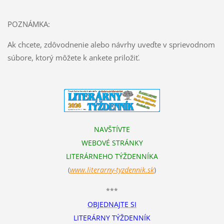
POZNÁMKA:
Ak chcete, zdôvodnenie alebo návrhy uveďte v sprievodnom
súbore, ktorý môžete k ankete priložiť.
NAVŠTÍVTE
WEBOVÉ STRÁNKY
LITERÁRNEHO TÝŽDENNÍKA
(
www.literarn
y-tyzdennik.sk
)
***
OBJEDNAJTE SI
LITERÁRNY TÝŽDENNÍK