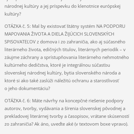
národnej kultúry a jej príspevku do klenotnice európskej
kultúry?
OTÁZKA č. 5: Mal by existovať štátny systém NA PODPORU
MAPOVANIA ŽIVOTA A DIELA ŽIJÚCICH SLOVENSKÝCH
SPISOVATEĽOV z domova i zo zahraničia, ako aj súčasného
literárneho života, edičných titulov, literárnych periodík – v
záujme záchrany a sprístupňovania literárneho nehmotného
kultúrneho dedičstva, ktoré je integrálnou súčasťou
slovenskej národnej kultúry, bytia slovenského národa a
ktoré si ako také zaslúži náležitú ochranu a starostlivosť
o jeho dokumentáciu?
OTÁZKA č. 6: Máte návrhy na koncepčné riešenie podpory
autorov, tvorby, vydávania a šírenia slovenskej pôvodnej a
prekladovej literárnej tvorby a časopisov, vrátane skúseností
zo zahraničia? Ak áno, uveďte aké (v textovom boxe vpravo).