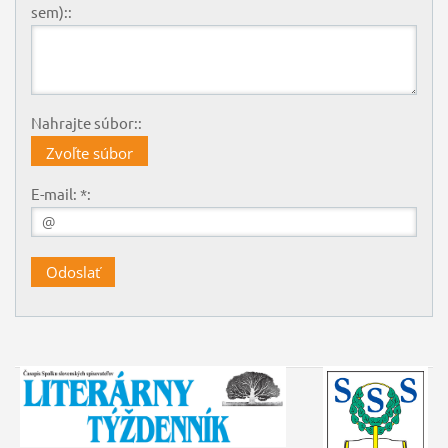
sem)::
Nahrajte súbor::
Zvoľte súbor
E-mail: *: