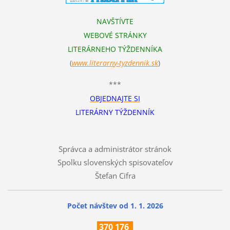
NAVŠTÍVTE
WEBOVÉ STRÁNKY
LITERÁRNEHO TÝŽDENNÍKA
(
www.literarn
y-tyzdennik.sk
)
***
OBJEDNAJTE SI
LITERÁRNY TÝŽDENNÍK
Správca a administrátor stránok
Spolku slovenských spisovateľov
Štefan Cifra
Počet návštev od 1. 1. 2026
370
176