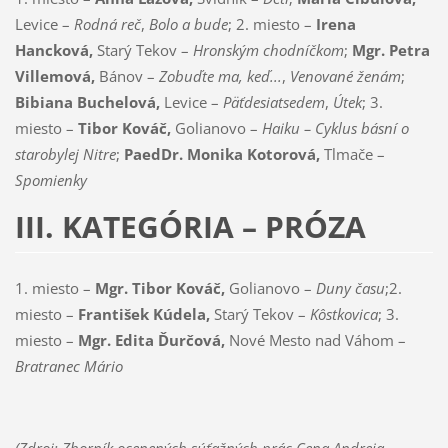
Levice –
Rodná reč
,
Bolo a bude
; 2. miesto –
Irena
Hancková,
Starý Tekov –
Hronským chodníčkom
;
Mgr. Petra
Villemová,
Bánov –
Zobuďte ma, keď...
,
Venované ženám
;
Bibiana Buchelová,
Levice –
Päťdesiatsedem
,
Útek
; 3.
miesto –
Tibor Kováč,
Golianovo –
Haiku –
Cyklus básní o
starobylej Nitre
;
PaedDr. Monika Kotorová,
Tlmače –
Spomienky
III. KATEGÓRIA –
PRÓZA
1. miesto –
Mgr. Tibor Kováč,
Golianovo –
Duny času
;2.
miesto –
František Kúdela,
Starý Tekov –
Kôstkovica
; 3.
miesto –
Mgr. Edita Ďurčová,
Nové Mesto nad Váhom –
Bratranec Mário