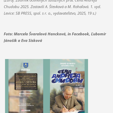
(Zdroj: Zborník ocenených súťažných prác Cena Andreja
Chudobu 2025. Zostavili A. Števková a M. Rohaľová. 1. vyd.
Levice: SB PRESS, spol. s r. o., vydavateľstvo, 2025, 19 s.)
Foto: Marcela Švaralová Hancková, in Facebook,
Ľubomír
Jánošík a Eva Sisková