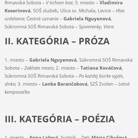
Rimavská Sobota –
V tichom lese
; 3. miesto –
Vladimíra
Kosorínová
, SOŠ služieb, Ulica sv. Michala, Levice –
Hlas
vzdelania
; Čestné uznanie –
Gabriela Nguyenová
,
Súkromná SOŠ Rimavská Sobota –
Spomienky
,
Viera
II. KATEGÓRIA – PRÓZA
1. miesto –
Gabriela Nguyenová
, Súkromná SOŠ Rimavská
Sobota –
Zakliate mesto
; 2. miesto –
Tatiana Kováčová
,
Súkromná SOŠ Rimavská Sobota –
Po každej búrke vyjde
,
slnko
; 3. miesto –
Lenka Barančoková
, SZŠ Zvolen –
Letná
kempovačka
III. KATEGÓRIA – POÉZIA
1. miesto –
Anna Lažová,
Svidník –
Deti
;
Mária Cibulová,