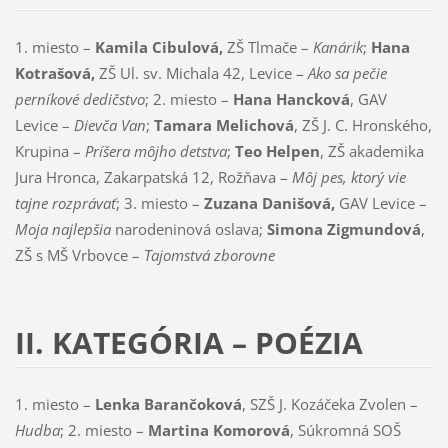
1. miesto –
Kamila Cibulová,
ZŠ Tlmače –
Kanárik
;
Hana
Kotrašová,
ZŠ Ul. sv. Michala 42, Levice –
Ako sa pečie
perníkové dedičstvo
; 2. miesto –
Hana Hancková
, GAV
Levice –
Dievča Van
;
Tamara Melichová
, ZŠ J. C. Hronského,
Krupina –
Príšera môjho detstva
;
Teo Helpen
, ZŠ akademika
Jura Hronca, Zakarpatská 12, Rožňava –
Môj pes, ktorý vie
tajne rozprávať
; 3. miesto –
Zuzana Danišová,
GAV Levice –
Moja najlepšia
narodeninová oslava;
Simona Zigmundová
,
ZŠ s MŠ Vrbovce –
Tajomstvá zborovne
II. KATEGÓRIA – POÉZIA
1. miesto –
Lenka Barančoková
, SZŠ J. Kozáčeka Zvolen –
Hudba
; 2. miesto –
Martina Komorová
, Súkromná SOŠ