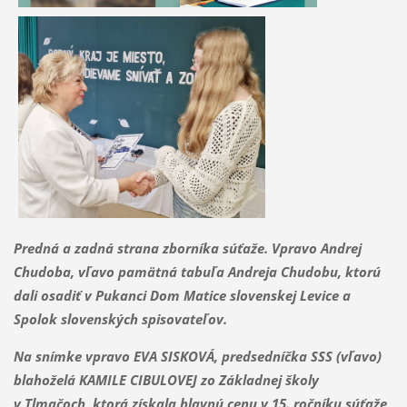
Predná a zadná strana zborníka súťaže. Vpravo Andrej
Chudoba, vľavo pamätná tabuľa Andreja Chudobu, ktorú
dali osadiť v Pukanci Dom Matice slovenskej Levice a
Spolok slovenských spisovateľov.
Na snímke vpravo EVA SISKOVÁ, predsedníčka SSS (vľavo)
blahoželá KAMILE CIBULOVEJ zo Základnej školy
v Tlmačoch, ktorá získala hlavnú cenu v 15. ročníku súťaže