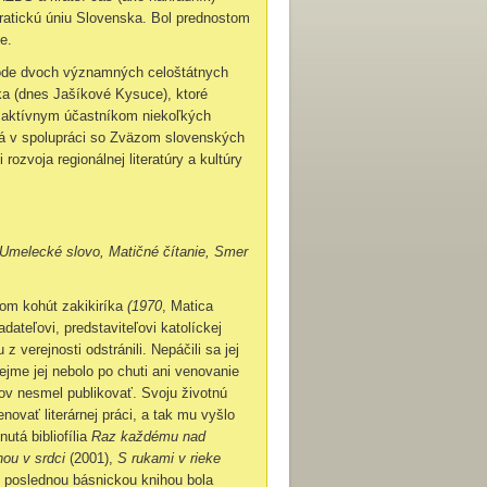
ratickú úniu Slovenska. Bol prednostom
e.
zrode dvoch významných celoštátnych
ka (dnes Jašíkové Kysuce), ktoré
aj aktívnym účastníkom niekoľkých
ská v spolupráci so Zväzom slovenských
ozvoja regionálnej literatúry a kultúry
 Umelecké slovo, Matičné čítanie, Smer
bom kohút zakikiríka
(1970
, Matica
ateľovi, predstaviteľovi katolíckej
 verejnosti odstránili. Nepáčili sa jej
ejme jej nebolo po chuti ani venovanie
kov nesmel publikovať. Svoju životnú
ovať literárnej práci, a tak mu vyšlo
utá bibliofília
Raz každému nad
nou v srdci
(2001),
S rukami v rieke
 poslednou básnickou knihou bola