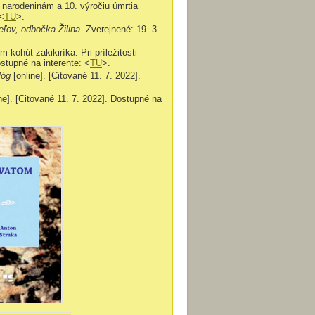
arodeninám a 10. výročiu úmrtia
 <
TU
>.
ľov, odbočka Žilina
. Zverejnené: 19. 3.
ohút zakikiríka: Pri príležitosti
stupné na interente: <
TU
>.
alóg
[online]. [Citované 11. 7. 2022].
ine]. [Citované 11. 7. 2022]. Dostupné na