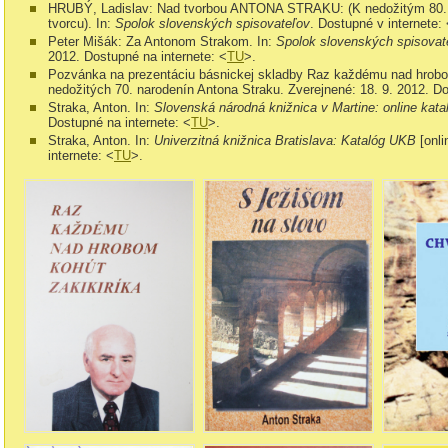
HRUBÝ, Ladislav: Nad tvorbou ANTONA STRAKU: (K nedožitým 80. n
tvorcu). In:
Spolok slovenských spisovateľov
. Dostupné v internete:
Peter Mišák: Za Antonom Strakom. In:
Spolok slovenských spisovate
2012. Dostupné na internete: <
TU
>.
Pozvánka na prezentáciu básnickej skladby Raz každému nad hrobom k
nedožitých 70. narodenín Antona Straku. Zverejnené: 18. 9. 2012. Do
Straka, Anton. In:
Slovenská národná knižnica v Martine: online kat
Dostupné na internete: <
TU
>.
Straka, Anton. In:
Univerzitná knižnica Bratislava: Katalóg UKB
[onl
internete: <
TU
>.