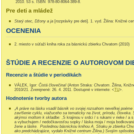
2010. 53 s. ISBN 978-80-8064-389-8.
Pre deti a mládež
Starý otec, Džony a ja
[rozprávky pre deti]. 1. vyd. Žilina: Knižné c
OCENENIA
2. miesto v súťaži kniha roka za básnickú zbierku Chvatom (2010)
ŠTÚDIE A RECENZIE O AUTOROVOM DI
Recenzie a štúdie v periodikách
VÁLEK, Igor:
Čistá človečina!
(Anton Straka:
Chvatom
. Žilina, Kniž
2010/21. Zverejnené: 26. 4. 2011. Dostupné v internete: <
TU
>.
Hodnotenie tvorby autora
„
A práve na lásku vsadil básnik vo svojej rozsahom neveľkej poéme
zavŕšenie cyklu, viažuceho sa tematicky na život, prírodu, človeka. 
akýmsi mottom k skladbe:
,S krajinou v srdci / s rukami v rieke / a s
a vybuchujem / nedočkavosťou sopky / láska moja / moja bodkovaná
žene a láske. Poslednou básnickou knihou A. Straku je zbierka
Chv
ako predchádzajúce, vydalo Knižné centrum Žilina.) Svojím spôsobom 