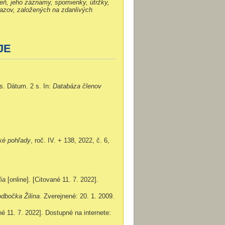
deň, jeho záznamy, spomienky, útržky,
brazov, založených na zdanlivých
JE
s. Dátum. 2 s. In:
Databáza členov
ké pohľady
, roč. IV. + 138, 2022, č. 6,
lia
[online]. [Citované 11. 7. 2022].
dbočka Žilina
. Zverejnené: 20. 1. 2009.
ané 11. 7. 2022]. Dostupné na internete: