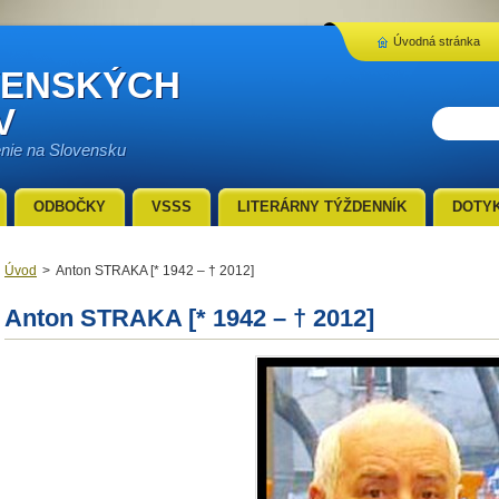
Úvodná stránka
VENSKÝCH
V
enie na Slovensku
ODBOČKY
VSSS
LITERÁRNY TÝŽDENNÍK
DOTY
Úvod
>
Anton STRAKA [* 1942 – † 2012]
Anton STRAKA [* 1942 – † 2012]