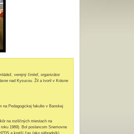
 mládež, verejný činiteľ, organizátor
rásne nad Kysucou. Žil a tvoril v Krásne
um na Pedagogickej fakulte v Banskej
kôr na rozličných miestach na
(po roku 1989). Bol poslancom Snemovne
HZDS a kratší čas (ako náhradník)