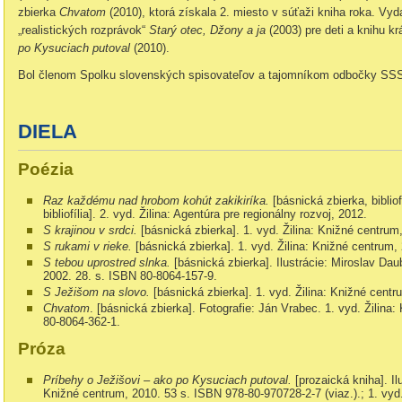
zbierka
Chvatom
(2010), ktorá získala 2. miesto v súťaži kniha roka. Vyd
„realistických rozprávok“
Starý otec, Džony a ja
(2003) pre deti a knihu k
po Kysuciach putoval
(2010).
Bol členom Spolku slovenských spisovateľov a tajomníkom odbočky SSS 
DIELA
Poézia
Raz každému nad hrobom kohút zakikiríka.
[básnická zbierka, bibliof
bibliofília]. 2. vyd. Žilina: Agentúra pre regionálny rozvoj, 2012.
S krajinou v srdci.
[básnická zbierka]. 1. vyd. Žilina: Knižné centru
S rukami v rieke.
[básnická zbierka]. 1. vyd. Žilina: Knižné centrum
S tebou uprostred slnka.
[básnická zbierka]. Ilustrácie: Miroslav Dau
2002. 28. s. ISBN 80-8064-157-9.
S Ježišom na slovo.
[básnická zbierka]. 1. vyd. Žilina: Knižné cent
Chvatom
. [básnická zbierka]. Fotografie: Ján Vrabec. 1. vyd. Žilina
80-8064-362-1.
Próza
Príbehy o Ježišovi – ako po Kysuciach putoval.
[prozaická kniha]. Il
Knižné centrum, 2010. 53 s. ISBN 978-80-970728-2-7 (viaz.).; 1. vyd. 