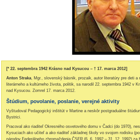
[* 22. septembra 1942 Krásno nad Kysucou – † 17. marca 2012]
Anton Straka
, Mgr., slovenský básnik, prozaik, autor literatúry pre deti a
literárneho a kultúrneho života, politik, sa narodil 22. septembra 1942 v K
nad Kysucou. Zomrel 17. marca 2012.
Štúdium, povolanie, poslanie, verejné aktivity
Vyštudoval Pedagogický inštitút v Martine a neskôr postgraduálne štúdi
Bystrici.
Pracoval ako riaditeľ Okresného osvetového domu v Čadci (do 1970), nes
Kysuciach ako učiteľ a ako riaditeľ základnej školy vo svojom rodisku 
národov Federálneho zhromaždenia ČSFR (6. 6. 1992 – 31. 12. 1992) za 