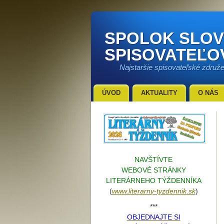
SPOLOK SLO
SPISOVATEĽO
Najstaršie spisovateľské združ
ÚVOD
AKTUALITY
O NÁS
NAVŠTÍVTE
WEBOVÉ STRÁNKY
LITERÁRNEHO TÝŽDENNÍKA
(
www.literarn
y-tyzdennik.sk
)
***
OBJEDNAJTE SI