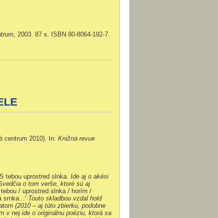
entrum, 2003. 87 s. ISBN 80-8064-192-7.
ELE
né centrum 2010). In:
Knižná revue
S tebou uprostred slnka.
Ide aj o akési
Svedčia o tom verše, ktoré sú aj
 tebou / uprostred slnka / horím /
 srnka...‘
Touto skladbou vzdal hold
atom
(
2010 – aj túto zbierku, podobne
v nej ide o originálnu poéziu, ktorá sa