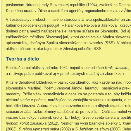
poslancom Národnej rady Slovenskej republiky (1994), zvolený za Demok
Krajského úradu v Žiline a riaditeľom agentúry regionálneho rozvoja v Žilin
V šesťdesiatych rokoch minulého storočia stál ako spoluzakladateľ pri 
kultúrno-spoločenských podujatí – Palárikova Raková a Jašíkova Turzov
dodnes patria medzi najúspešnejšie literárne súťaže na Slovensku. Bol 
začiatočných ročníkov Slovesnej jari, ktorú organizovala Matica sloven
spisovateľov, dnešným Spolku slovenských spisovateľov (SSS). V oblasti r
aktívne pôsobil aj ako tajomník v žilinskej odbočke SSS.
Tvorba a dielo
Publikačne bol aktívny od roku 1964, najmä v periodikách
Krok, Javisko,
a i. Svoje práce publikoval aj v príležitostných matičných zborníkoch.
Knižne debutoval bibliofíliou – básnickou zbierkou Raz každému nad hro
slovenská v Martine). Poému venoval Jánovi Harantovi, básnikovi a preklad
moderny. Prišla však normalizácia a cenzúra sa postarala o to, aby knižku z
niektoré verše v poéme, narážajúce na vtedajšiu sovietsku okupáciu, a zr
bibliofílie kňazovi. Autora zbavili pracovného miesta a dlhých dvadsať ro
situáciu znášal ťažko. Zmeny sa dočkal až po revolúcii. Opäť sa mohol ven
viacero básnických zbierok (zdroj: L. Hrubý). Svetlo sveta uzrela aj postihn
hrobom kohút zakikiríka
(2012). Neskôr mu vyšli básnické zbierky
S kraji
(2002),
S tebou uprostred slnka
(2002) a
S Ježišom na slovo
(2006). Jeho