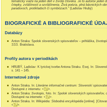
tematicky viaže na jeden deň v živote človeka. Je to autorov jeden 
čriepky, zvláštnosti a ozvláštnenia. Živá poézia, plná básnických o
paradoxoch, protikladoch či symbiózach.“
(Ladislav Hrubý)
BIOGRAFICKÉ A BIBLIOGRAFICKÉ ÚDA
Databázy
Anton Straka: Spolok slovenských spisovateľov – prihláška, životopi
SSS
. Bratislava.
Profily autora v periodikách
HRUBÝ, Ladislav: K lyrickej tvorbe Antona Straku. Esej. In:
Slovens
s. 141 – 145.
Internetové zdroje
Anton Straka. In:
Literárne informačné centrum: Slovenskí spisovate
Dostupné z internetu: <
TU
>.
Anton Straka: životopis, foto. In:
Spolok slovenských spisovateľov, o
Dostupné na internete: <
TU
>.
Anton Straka. In:
Wikipédia: Slobodná encyklopédia
[online]. [Citov
<
TU
>.