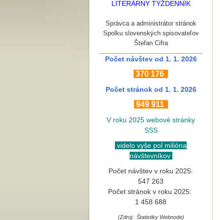
LITERÁRNY TÝŽDENNÍK
Správca a administrátor stránok
Spolku slovenských spisovateľov
Štefan Cifra
Počet návštev od 1. 1. 2026
370
176
Počet stránok
od 1. 1. 2026
949 911
V roku 2025 webové stránky
SSS
videlo vyše pol milióna
návštevníkov
Počet návštev v roku 2025:
547 263
Počet stránok v roku 2025:
1 458 688
(Zdroj: Štatistiky Webnode)