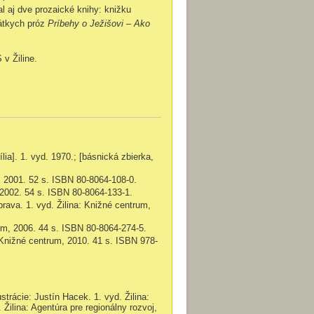
al aj dve prozaické knihy: knižku
rátkych próz
Príbehy o Ježišovi – Ako
v Žiline.
ília]. 1. vyd. 1970.; [básnická zbierka,
m, 2001. 52 s. ISBN 80-8064-108-0.
, 2002. 54 s. ISBN 80-8064-133-1.
brava. 1. vyd. Žilina: Knižné centrum,
rum, 2006. 44 s. ISBN 80-8064-274-5.
: Knižné centrum, 2010. 41 s. ISBN 978-
ustrácie: Justín Hacek. 1. vyd. Žilina:
Žilina: Agentúra pre regionálny rozvoj,